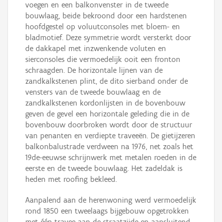
voegen en een balkonvenster in de tweede
bouwlaag, beide bekroond door een hardstenen
hoofdgestel op voluutconsoles met bloem- en
bladmotief. Deze symmetrie wordt versterkt door
de dakkapel met inzwenkende voluten en
sierconsoles die vermoedelijk ooit een fronton
schraagden. De horizontale lijnen van de
zandkalkstenen plint, de dito sierband onder de
vensters van de tweede bouwlaag en de
zandkalkstenen kordonlijsten in de bovenbouw
geven de gevel een horizontale geleding die in de
bovenbouw doorbroken wordt door de structuur
van penanten en verdiepte traveeën. De gietijzeren
balkonbalustrade verdween na 1976, net zoals het
19de-eeuwse schrijnwerk met metalen roeden in de
eerste en de tweede bouwlaag. Het zadeldak is
heden met roofing bekleed.
Aanpalend aan de herenwoning werd vermoedelijk
rond 1850 een tweelaags bijgebouw opgetrokken
met één travee aan de straatzijde en aansluitend