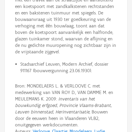
een koetspoort met zandkalkstenen rechtstanden
en een bakstenen tuinmuur met spiegels. De
bouwaanvraag uit 1930 ter goedkeuring van de
verhoging met één bouwlaag, toont aan dat
boven de koetspoort aanvankelijk een halfronde,
glazen tuinkamer stond, waarvan de aflijning en
de nu gedichte muuropening nog zichtbaar zijn in
de vrijstaande zijgevel.
Stadsarchief Leuven, Modern Archief, dossier
911167 (bouwvergunning 23.06.1930).
Bron: MONDELAERS L. & VERLOOVE C. met
medewerking van VAN ROY D., VAN DAMME M. en
MEULEMANS K. 2009:
Inventaris van het
bouwkundig erfgoed, Provincie Vlaams-Brabant,
Leuven binnenstad, Herinventarisatie
, Bouwen
door de eeuwen heen in Vlaanderen VLB2,
onuitgegeven werkdocumenten.
Auteurs:
Verloove, Claartje
;
Mondelaers, Lydie