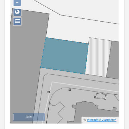
−
Persoon of collectief
Downloads
Hergebruik
Aanmelden
10 m
©
Informatie Vlaanderen