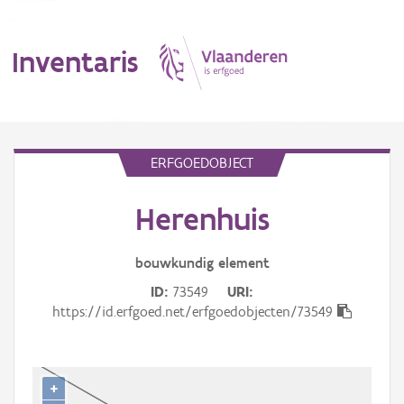
Inventaris
MENU
ERFGOEDOBJECT
Herenhuis
Erfgoedobject
Aanduidingsobject
bouwkundig
element
ID
73549
URI
Waarneming
https://id.erfgoed.net/erfgoedobjecten/73549
Thema
Gebeurtenis
+