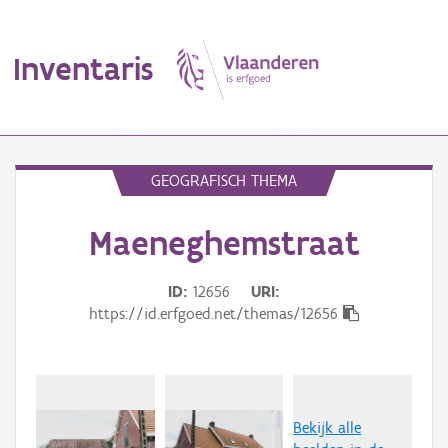
Inventaris
MENU
GEOGRAFISCH THEMA
Maeneghemstraat
Erfgoedobject
Aanduidingsobject
ID
12656
URI
https://id.erfgoed.net/themas/12656
Waarneming
Thema
Gebeurtenis
Bekijk alle