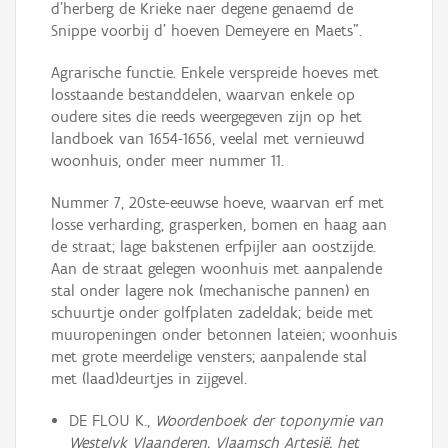
d'herberg de Krieke naer degene genaemd de
Snippe voorbij d' hoeven Demeyere en Maets".
Agrarische functie. Enkele verspreide hoeves met
losstaande bestanddelen, waarvan enkele op
oudere sites die reeds weergegeven zijn op het
landboek van 1654-1656, veelal met vernieuwd
woonhuis, onder meer nummer 11.
Nummer 7, 20ste-eeuwse hoeve, waarvan erf met
losse verharding, grasperken, bomen en haag aan
de straat; lage bakstenen erfpijler aan oostzijde.
Aan de straat gelegen woonhuis met aanpalende
stal onder lagere nok (mechanische pannen) en
schuurtje onder golfplaten zadeldak; beide met
muuropeningen onder betonnen lateien; woonhuis
met grote meerdelige vensters; aanpalende stal
met (laad)deurtjes in zijgevel.
DE FLOU K.,
Woordenboek der toponymie van
Westelyk Vlaanderen, Vlaamsch Artesië, het