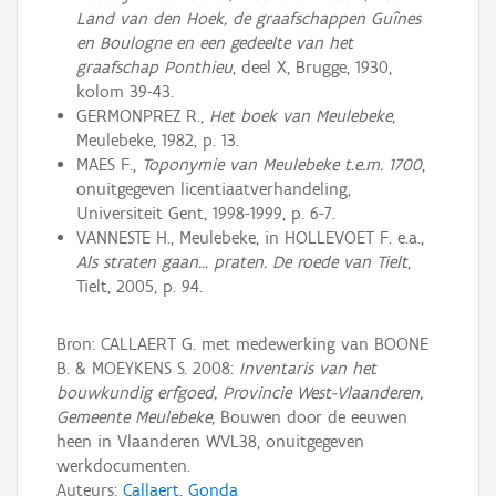
Land van den Hoek, de graafschappen Guînes
en Boulogne en een gedeelte van het
graafschap Ponthieu
, deel X, Brugge, 1930,
kolom 39-43.
GERMONPREZ R.,
Het boek van Meulebeke
,
Meulebeke, 1982, p. 13.
MAES F.,
Toponymie van Meulebeke t.e.m. 1700
,
onuitgegeven licentiaatverhandeling,
Universiteit Gent, 1998-1999, p. 6-7.
VANNESTE H., Meulebeke, in HOLLEVOET F. e.a.,
Als straten gaan… praten. De roede van Tielt
,
Tielt, 2005, p. 94.
Bron: CALLAERT G. met medewerking van BOONE
B. & MOEYKENS S. 2008:
Inventaris van het
bouwkundig erfgoed, Provincie West-Vlaanderen,
Gemeente Meulebeke
, Bouwen door de eeuwen
heen in Vlaanderen WVL38, onuitgegeven
werkdocumenten.
Auteurs:
Callaert, Gonda