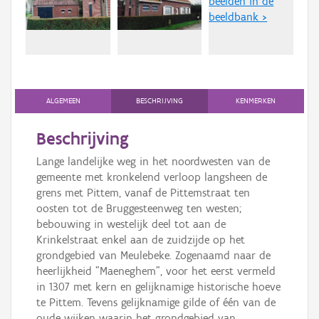
beelden in de
Persoon of collectief
beeldbank >
Downloads
Hergebruik
Aanmelden
ALGEMEEN
BESCHRIJVING
KENMERKEN
Beschrijving
Lange landelijke weg in het noordwesten van de
gemeente met kronkelend verloop langsheen de
grens met Pittem, vanaf de Pittemstraat ten
oosten tot de Bruggesteenweg ten westen;
bebouwing in westelijk deel tot aan de
Krinkelstraat enkel aan de zuidzijde op het
grondgebied van Meulebeke. Zogenaamd naar de
heerlijkheid "Maeneghem", voor het eerst vermeld
in 1307 met kern en gelijknamige historische hoeve
te Pittem. Tevens gelijknamige gilde of één van de
oude wijken waarin het grondgebied van