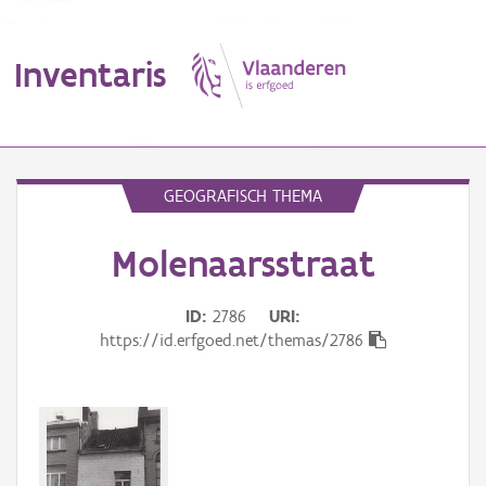
Inventaris
MENU
GEOGRAFISCH THEMA
Molenaarsstraat
Erfgoedobject
Aanduidingsobject
ID
2786
URI
https://id.erfgoed.net/themas/2786
Waarneming
Thema
Gebeurtenis