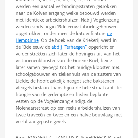
werden een aantal verbindingsstraten getrokken
naar de Kolveniersgang welke bebouwd werden
met identieke arbeidershuizen. Nabij Vogelenzang
werden sinds begin 19de eeuw fabrieksgebouwen
opgetrokken, onder meer de katoenfilature
de
Hemptinne
. Op de hoek van de Kriekerij werd in
de 13de eeuw de
abdij "Terhaegen"
opgericht en
verder strekten zich later de hovingen uit van het
victorienenklooster van de Groene Briel, beide
later samen gevoegd tot het huidige klooster met
schoolgebouwen en ziekenhuis van de zusters van
Liefde; de hoofdzakelijk neogotische bakstenen
vleugels beslaan thans bijna de hele straatkant. Ter
hoogte van de gedempte en heden beplante
vesten op de Vogelenzang eindigt de
Molenaarsstraat op een reeks arbeidershuizen van
twee traveeën en twee en een halve bouwlaag met
veelal aangepaste gevels.
Bron: BOGAERT C., LANCLUS K. & VERBEECK M. met