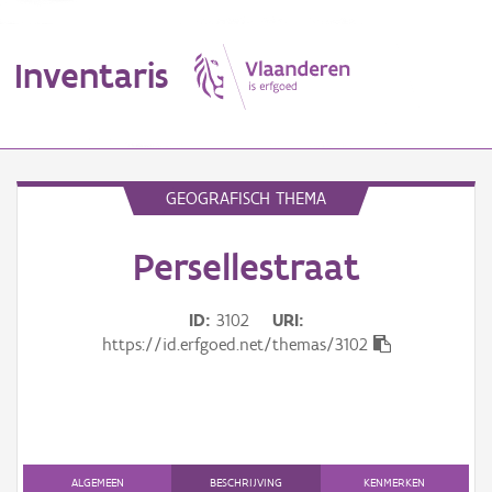
Inventaris
MENU
GEOGRAFISCH THEMA
Persellestraat
Erfgoedobject
Aanduidingsobject
ID
3102
URI
https://id.erfgoed.net/themas/3102
Waarneming
Thema
Gebeurtenis
ALGEMEEN
BESCHRIJVING
KENMERKEN