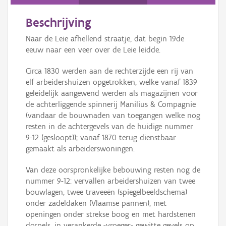
Persoon of collectief
Beschrijving
Downloads
Naar de Leie afhellend straatje, dat begin 19de
Hergebruik
eeuw naar een veer over de Leie leidde.
Circa 1830 werden aan de rechterzijde een rij van
Aanmelden
elf arbeidershuizen opgetrokken, welke vanaf 1839
geleidelijk aangewend werden als magazijnen voor
de achterliggende spinnerij Manilius & Compagnie
(vandaar de bouwnaden van toegangen welke nog
resten in de achtergevels van de huidige nummer
9-12 (gesloopt)); vanaf 1870 terug dienstbaar
gemaakt als arbeiderswoningen.
Van deze oorspronkelijke bebouwing resten nog de
nummer 9-12: vervallen arbeidershuizen van twee
bouwlagen, twee traveeën (spiegelbeeldschema)
onder zadeldaken (Vlaamse pannen), met
openingen onder strekse boog en met hardstenen
dorpels, in verankerde -vroeger- gewitte gevels op