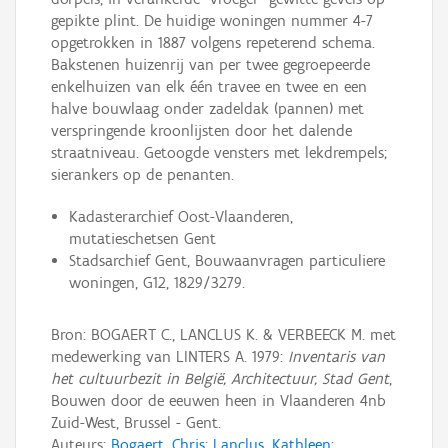
gepikte plint. De huidige woningen nummer 4-7
opgetrokken in 1887 volgens repeterend schema.
Bakstenen huizenrij van per twee gegroepeerde
enkelhuizen van elk één travee en twee en een
halve bouwlaag onder zadeldak (pannen) met
verspringende kroonlijsten door het dalende
straatniveau. Getoogde vensters met lekdrempels;
sierankers op de penanten.
Kadasterarchief Oost-Vlaanderen,
mutatieschetsen Gent
Stadsarchief Gent, Bouwaanvragen particuliere
woningen, G12, 1829/3279.
Bron: BOGAERT C., LANCLUS K. & VERBEECK M. met
medewerking van LINTERS A. 1979:
Inventaris van
het cultuurbezit in België, Architectuur, Stad Gent
,
Bouwen door de eeuwen heen in Vlaanderen 4nb
Zuid-West, Brussel - Gent.
Auteurs:
Bogaert, Chris
;
Lanclus, Kathleen
;