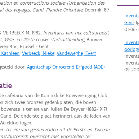
sation en constructions sociale: l'urbanisation des
l des voyages, Gand, Flandre Orientale
, Doornik, 89-
Invent
Gent
(g
01-06-
& VERBEECK M. 1982:
Inventaris van het cultuurbezit
nt, 19de- en 20ste-eeuwe stadsuitbreiding
, Bouwen
Invent
ren 4nc, Brussel - Gent.
oorlog
, Kathleen
;
Verbeeck, Mieke
;
Vandeweghe, Evert
inventa
invent
gesteld door:
Agentschap Onroerend Erfgoed (AOE)
09-20
atie
 de cafetaria van de Koninklijke Roeivereniging Club
en zich twee bronzen gedenkplaten, die boven
venste is ter ere van Julien De Dryver (1882-1917)
Gand. De onderste plaat herinnert aan de leden van
 Wereldoorlogen.
 ter ere van gesneuvelden uit de Eerste en Tweede
nst)historisch overzicht met voorstellen ter