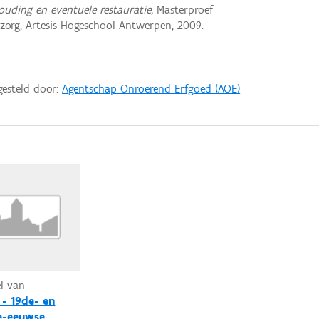
uding en eventuele restauratie,
Masterproef
rg, Artesis Hogeschool Antwerpen, 2009.
gesteld door:
Agentschap Onroerend Erfgoed (AOE)
el van
 - 19de- en
e-eeuwse