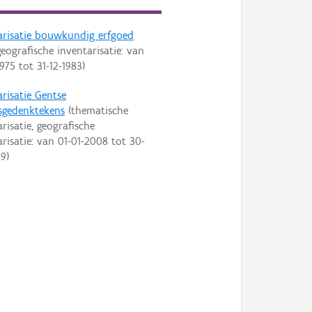
arisatie bouwkundig erfgoed
eografische inventarisatie: van
1975
tot
31-12-1983
)
arisatie Gentse
sgedenktekens
(thematische
risatie, geografische
arisatie: van
01-01-2008
tot
30-
09
)