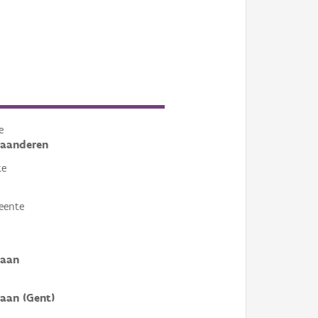
e
laanderen
te
eente
laan
aan (Gent)