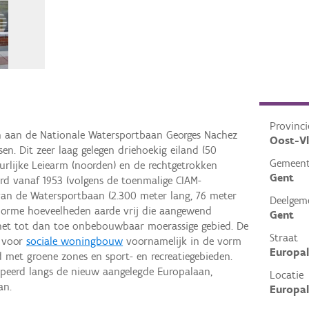
Provinci
en aan de Nationale Watersportbaan Georges Nachez
Oost-V
en. Dit zeer laag gelegen driehoekig eiland (50
Gemeen
urlijke Leiearm (noorden) en de rechtgetrokken
Gent
rd vanaf 1953 (volgens de toenmalige CIAM-
van de Watersportbaan (2.300 meter lang, 76 meter
Deelgem
norme hoeveelheden aarde vrij die aangewend
Gent
et tot dan toe onbebouwbaar moerassige gebied. De
Straat
 voor
sociale woningbouw
voornamelijk in de vorm
Europa
met groene zones en sport- en recreatiegebieden.
peerd langs de nieuw aangelegde Europalaan,
Locatie
an.
Europal