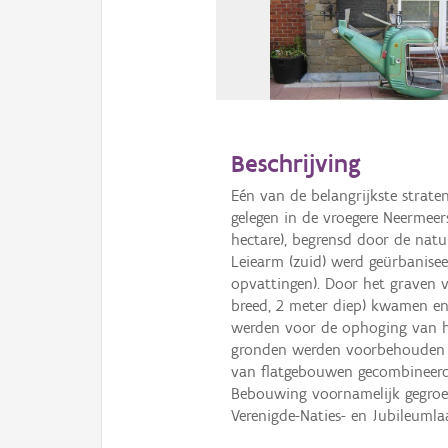
Beschrijving
Eén van de belangrijkste strat
gelegen in de vroegere Neermeers
hectare), begrensd door de natu
Leiearm (zuid) werd geürbanisee
opvattingen). Door het graven 
breed, 2 meter diep) kwamen e
werden voor de ophoging van h
gronden werden voorbehouden
van flatgebouwen gecombineerd 
Bebouwing voornamelijk gegroe
Verenigde-Naties- en Jubileumla