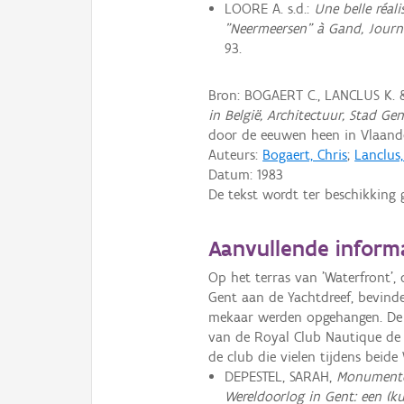
LOORE A. s.d.:
Une belle réali
"Neermeersen" à Gand, Journa
93.
Bron: BOGAERT C., LANCLUS K. 
in België, Architectuur, Stad Ge
door de eeuwen heen in Vlaande
Auteurs:
Bogaert, Chris
;
Lanclus
Datum:
1983
De tekst wordt ter beschikking 
Aanvullende inform
Op het terras van 'Waterfront',
Gent aan de Yachtdreef, bevind
mekaar werden opgehangen. De bo
van de Royal Club Nautique de 
de club die vielen tijdens beide
DEPESTEL, SARAH,
Monumenten
Wereldoorlog in Gent: een (ku