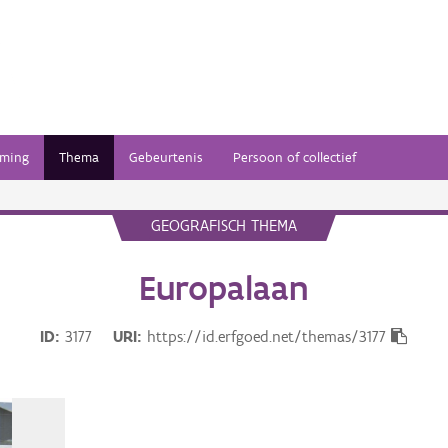
ming
Thema
Gebeurtenis
Persoon of collectief
GEOGRAFISCH THEMA
Europalaan
ID
3177
URI
https://id.erfgoed.net/themas/3177