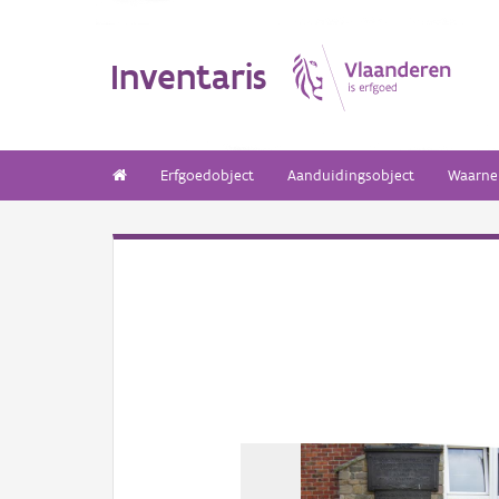
Inventaris
Erfgoedobject
Aanduidingsobject
Waarne