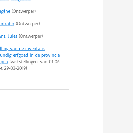
Eugène
(Ontwerper)
Infrabo
(Ontwerper)
ns, Jules
(Ontwerper)
lling van de inventaris
ndig erfgoed in de provincie
rpen
(vaststellingen: van
01-06-
ot
29-03-2019
)