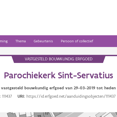
ming
Thema
Gebeurtenis
Persoon of collectief
VASTGESTELD BOUWKUNDIG ERFGOED
Parochiekerk Sint-Servatius
vastgesteld bouwkundig erfgoed van
29-03-2019
tot heden
111437
URI
https://id.erfgoed.net/aanduidingsobjecten/111437