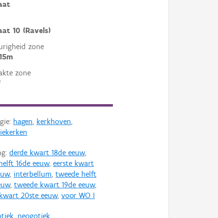
aat
aat 10 (Ravels)
righeid zone
 15m
akte zone
²
gie:
hagen
,
kerkhoven
,
iekerken
ng:
derde kwart 18de eeuw
,
 helft 16de eeuw
,
eerste kwart
euw
,
interbellum
,
tweede helft
euw
,
tweede kwart 19de eeuw
,
 kwart 20ste eeuw
,
voor WO I
tiek
,
neogotiek