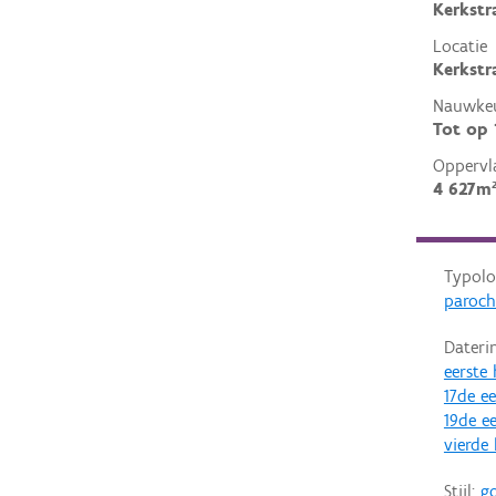
Kerkstr
Locatie
Kerkstr
Nauwkeu
Tot op
Oppervl
4 627m
Typolo
paroch
Dateri
eerste
17de e
19de e
vierde
Stijl:
go