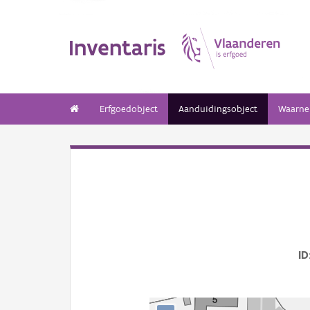
Inventaris
Erfgoedobject
Aanduidingsobject
Waarne
ID