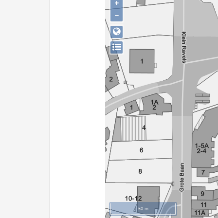
+
−
50 m