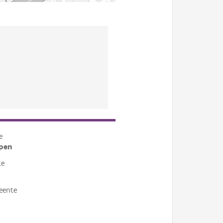
e
pen
te
eente