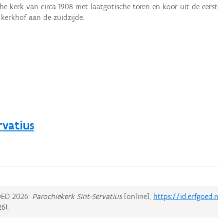
he kerk van circa 1908 met laatgotische toren en koor uit de eerst
erkhof aan de zuidzijde.
rvatius
ED 2026:
Parochiekerk Sint-Servatius
[online],
https://id.erfgoed.
26
).