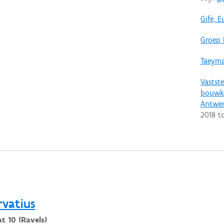
Gife, 
Groep 
Taeyma
Vastste
bouwku
Antwe
2018
t
rvatius
t 10 (Ravels)