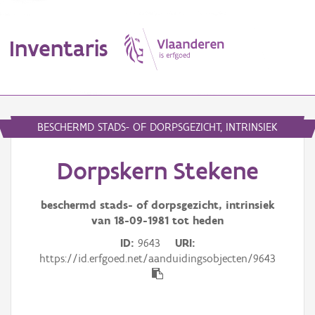
Inventaris
MENU
BESCHERMD STADS- OF DORPSGEZICHT, INTRINSIEK
Dorpskern Stekene
Erfgoedobject
Aanduidingsobject
beschermd stads- of dorpsgezicht, intrinsiek
van
18-09-1981
tot heden
Waarneming
ID
9643
URI
https://id.erfgoed.net/aanduidingsobjecten/9643
Thema
Gebeurtenis