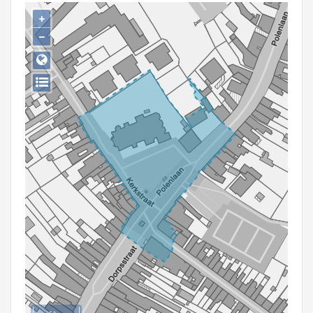
Persoon of collectief
+
−
Downloads
Hergebruik
Aanmelden