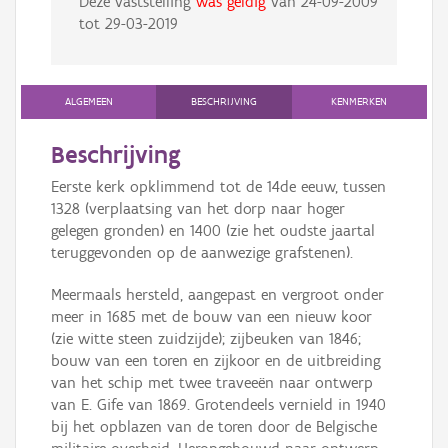
Deze vaststelling
was geldig
van
24-09-2009
tot
29-03-2019
ALGEMEEN
BESCHRIJVING
KENMERKEN
Beschrijving
Eerste kerk opklimmend tot de 14de eeuw, tussen
1328 (verplaatsing van het dorp naar hoger
gelegen gronden) en 1400 (zie het oudste jaartal
teruggevonden op de aanwezige grafstenen).
Meermaals hersteld, aangepast en vergroot onder
meer in 1685 met de bouw van een nieuw koor
(zie witte steen zuidzijde); zijbeuken van 1846;
bouw van een toren en zijkoor en de uitbreiding
van het schip met twee traveeën naar ontwerp
van E. Gife van 1869. Grotendeels vernield in 1940
bij het opblazen van de toren door de Belgische