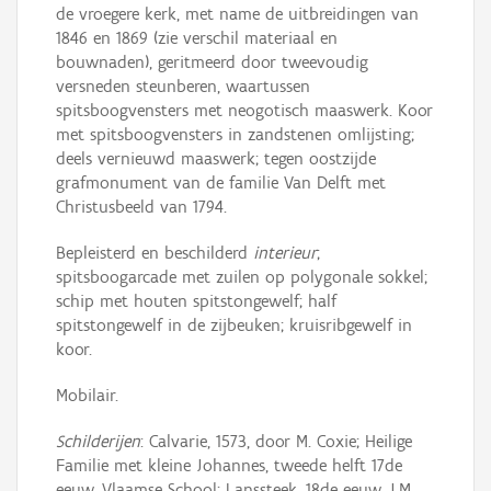
de vroegere kerk, met name de uitbreidingen van
1846 en 1869 (zie verschil materiaal en
bouwnaden), geritmeerd door tweevoudig
versneden steunberen, waartussen
spitsboogvensters met neogotisch maaswerk. Koor
met spitsboogvensters in zandstenen omlijsting;
deels vernieuwd maaswerk; tegen oostzijde
grafmonument van de familie Van Delft met
Christusbeeld van 1794.
Bepleisterd en beschilderd
interieur
;
spitsboogarcade met zuilen op polygonale sokkel;
schip met houten spitstongewelf; half
spitstongewelf in de zijbeuken; kruisribgewelf in
koor.
Mobilair.
Schilderijen
: Calvarie, 1573, door M. Coxie; Heilige
Familie met kleine Johannes, tweede helft 17de
eeuw, Vlaamse School; Lanssteek, 18de eeuw, J.M.