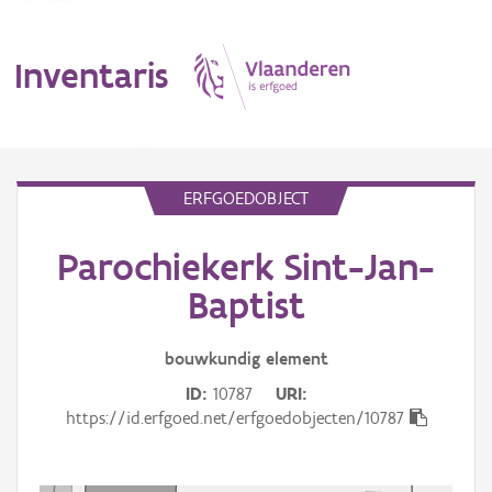
Inventaris
MENU
ERFGOEDOBJECT
Parochiekerk Sint-Jan-
Erfgoedobject
Baptist
Aanduidingsobject
bouwkundig
element
Waarneming
ID
10787
URI
Thema
https://id.erfgoed.net/erfgoedobjecten/10787
Gebeurtenis