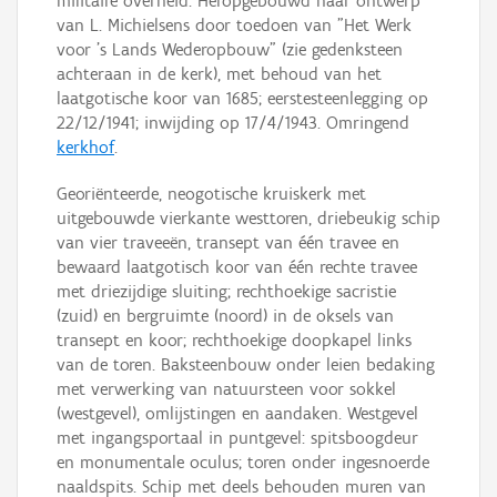
militaire overheid. Heropgebouwd naar ontwerp
van L. Michielsens door toedoen van "Het Werk
voor 's Lands Wederopbouw" (zie gedenksteen
achteraan in de kerk), met behoud van het
laatgotische koor van 1685; eerstesteenlegging op
22/12/1941; inwijding op 17/4/1943. Omringend
kerkhof
.
Georiënteerde, neogotische kruiskerk met
uitgebouwde vierkante westtoren, driebeukig schip
van vier traveeën, transept van één travee en
bewaard laatgotisch koor van één rechte travee
met driezijdige sluiting; rechthoekige sacristie
(zuid) en bergruimte (noord) in de oksels van
transept en koor; rechthoekige doopkapel links
van de toren. Baksteenbouw onder leien bedaking
met verwerking van natuursteen voor sokkel
(westgevel), omlijstingen en aandaken. Westgevel
met ingangsportaal in puntgevel: spitsboogdeur
en monumentale oculus; toren onder ingesnoerde
naaldspits. Schip met deels behouden muren van