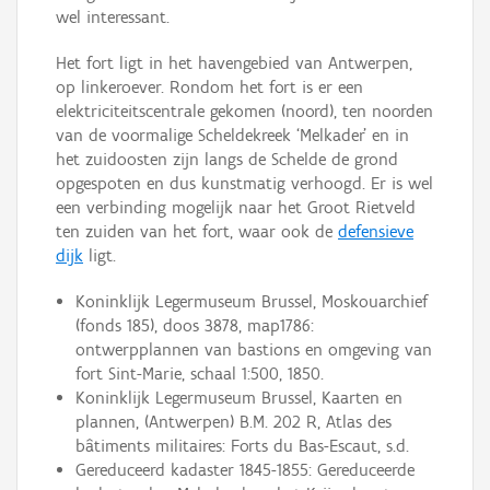
wel interessant.
Het fort ligt in het havengebied van Antwerpen,
op linkeroever. Rondom het fort is er een
elektriciteitscentrale gekomen (noord), ten noorden
van de voormalige Scheldekreek ‘Melkader’ en in
het zuidoosten zijn langs de Schelde de grond
opgespoten en dus kunstmatig verhoogd. Er is wel
een verbinding mogelijk naar het Groot Rietveld
ten zuiden van het fort, waar ook de
defensieve
dijk
ligt.
Koninklijk Legermuseum Brussel, Moskouarchief
(fonds 185), doos 3878, map1786:
ontwerpplannen van bastions en omgeving van
fort Sint-Marie, schaal 1:500, 1850.
Koninklijk Legermuseum Brussel, Kaarten en
plannen, (Antwerpen) B.M. 202 R, Atlas des
bâtiments militaires: Forts du Bas-Escaut, s.d.
Gereduceerd kadaster 1845-1855: Gereduceerde