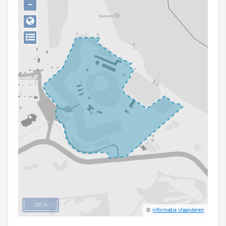
−
Persoon of collectief
Downloads
Hergebruik
Aanmelden
200 m
©
Informatie Vlaanderen