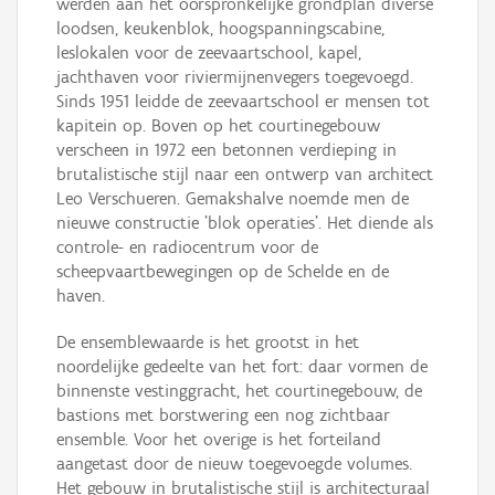
werden aan het oorspronkelijke grondplan diverse
loodsen, keukenblok, hoogspanningscabine,
leslokalen voor de zeevaartschool, kapel,
jachthaven voor riviermijnenvegers toegevoegd.
Sinds 1951 leidde de zeevaartschool er mensen tot
kapitein op. Boven op het courtinegebouw
verscheen in 1972 een betonnen verdieping in
brutalistische stijl naar een ontwerp van architect
Leo Verschueren. Gemakshalve noemde men de
nieuwe constructie 'blok operaties'. Het diende als
controle- en radiocentrum voor de
scheepvaartbewegingen op de Schelde en de
haven.
De ensemblewaarde is het grootst in het
noordelijke gedeelte van het fort: daar vormen de
binnenste vestinggracht, het courtinegebouw, de
bastions met borstwering een nog zichtbaar
ensemble. Voor het overige is het forteiland
aangetast door de nieuw toegevoegde volumes.
Het gebouw in brutalistische stijl is architecturaal