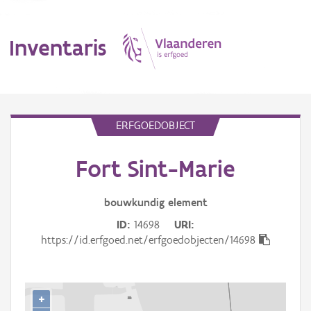
Inventaris
MENU
ERFGOEDOBJECT
Fort Sint-Marie
Erfgoedobject
Aanduidingsobject
bouwkundig
element
ID
14698
URI
Waarneming
https://id.erfgoed.net/erfgoedobjecten/14698
Thema
Gebeurtenis
+