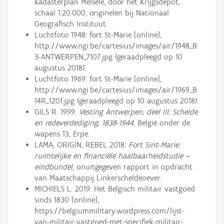
kadasterplan Melsele, door het Krijgsdepot,
schaal 1:20.000, originelen bij Nationaal
Geografisch Instituut.
Luchtfoto 1948: fort St-Marie [online],
http://www.ngi.be/cartesius/images/air/1948_B
3-ANTWERPEN_7107.jpg (geraadpleegd op 10
augustus 2018).
Luchtfoto 1969: fort St-Marie [online],
http://www.ngi.be/cartesius/images/air/1969_B
14R_1201.jpg (geraadpleegd op 10 augustus 2018).
GILS R. 1999:
Vesting Antwerpen, deel III: Schelde
en redeverdediging, 1838-1944
, België onder de
wapens 13, Erpe.
LAMA, ORIGIN, REBEL 2018:
Fort Sint-Marie:
ruimtelijke en financiële haalbaarheidstudie –
eindbundel
, onuitgegeven rapport in opdracht
van Maatschappij Linkerscheldeoever.
MICHIELS L. 2019: Het Belgisch militair vastgoed
sinds 1830 [online],
https://belgiummilitary.wordpress.com/lijst-
van-militair-vastgoed-met-specifiek-militair-