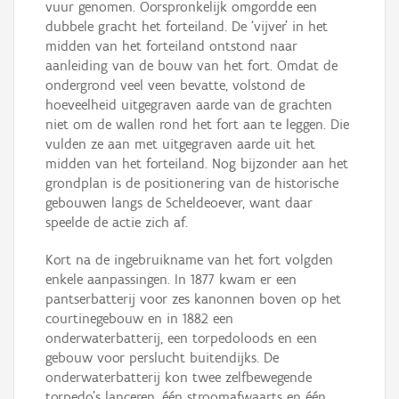
vuur genomen. Oorspronkelijk omgordde een
dubbele gracht het forteiland. De ‘vijver’ in het
midden van het forteiland ontstond naar
aanleiding van de bouw van het fort. Omdat de
ondergrond veel veen bevatte, volstond de
hoeveelheid uitgegraven aarde van de grachten
niet om de wallen rond het fort aan te leggen. Die
vulden ze aan met uitgegraven aarde uit het
midden van het forteiland. Nog bijzonder aan het
grondplan is de positionering van de historische
gebouwen langs de Scheldeoever, want daar
speelde de actie zich af.
Kort na de ingebruikname van het fort volgden
enkele aanpassingen. In 1877 kwam er een
pantserbatterij voor zes kanonnen boven op het
courtinegebouw en in 1882 een
onderwaterbatterij, een torpedoloods en een
gebouw voor perslucht buitendijks. De
onderwaterbatterij kon twee zelfbewegende
torpedo’s lanceren, één stroomafwaarts en één