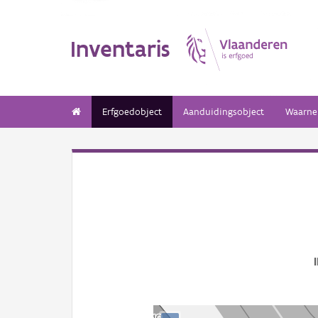
Inventaris
Erfgoedobject
Aanduidingsobject
Waarne