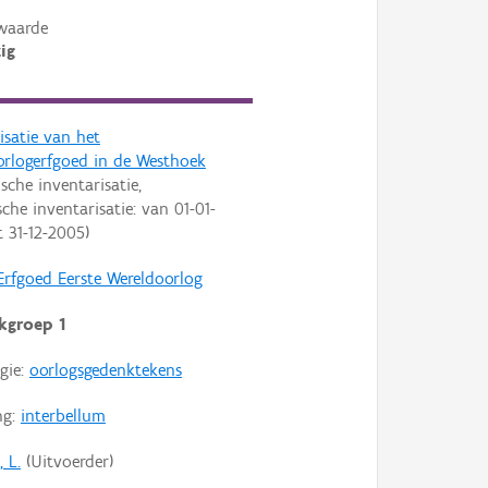
waarde
ig
isatie van het
orlogerfgoed in de Westhoek
ische inventarisatie,
che inventarisatie: van
01-01-
t
31-12-2005
)
Erfgoed Eerste Wereldoorlog
kgroep 1
gie:
oorlogsgedenktekens
ng:
interbellum
 L.
(Uitvoerder)