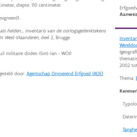
imeter, diepte: 110 centimeter.
Erfgoed
Aanwez
signeerd).
n als helden... Inventaris van de oorlogsgedenktekens
in West-Vlaanderen
, deel 2, Brugge.
Inventar
Wereldo
(geograf
uil militaire doden (Sint-Jan - WOI)
thematis
2002
to
gesteld door:
Agentschap Onroerend Erfgoed (AOE)
Thema:
Kenmer
Typolo
Dateri
Tanghe,