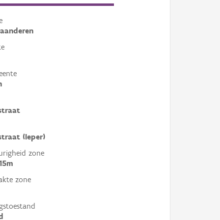
e
laanderen
te
eente
n
straat
traat (Ieper)
righeid zone
 15m
akte zone
gstoestand
d