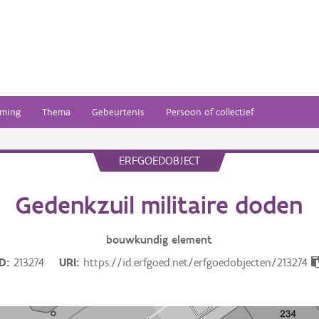
ming
Thema
Gebeurtenis
Persoon of collectief
ERFGOEDOBJECT
Gedenkzuil militaire doden
bouwkundig
element
ID
213274
URI
https://id.erfgoed.net/erfgoedobjecten/213274