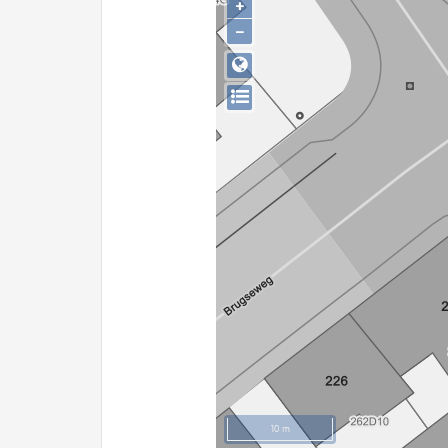
+
−
10 m