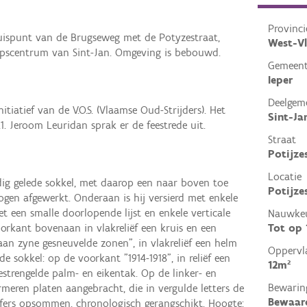
Provinci
ruispunt van de Brugseweg met de Potyzestraat,
West-V
rpscentrum van Sint-Jan. Omgeving is bebouwd.
Gemeen
Ieper
Deelgem
itiatief van de V.O.S. (Vlaamse Oud-Strijders). Het
Sint-Ja
. Jeroom Leuridan sprak er de feestrede uit.
Straat
Potijze
Locatie
ig gelede sokkel, met daarop een naar boven toe
Potijzes
gen afgewerkt. Onderaan is hij versierd met enkele
 een smalle doorlopende lijst en enkele verticale
Nauwkeu
Tot op
oorkant bovenaan in vlakreliëf een kruis en een
an zyne gesneuvelde zonen", in vlakreliëf een helm
Oppervl
de sokkel: op de voorkant "1914-1918", in reliëf een
12m²
strengelde palm- en eikentak. Op de linker- en
Bewarin
rmeren platen aangebracht, die in vergulde letters de
Bewaar
ffers opsommen, chronologisch gerangschikt. Hoogte: