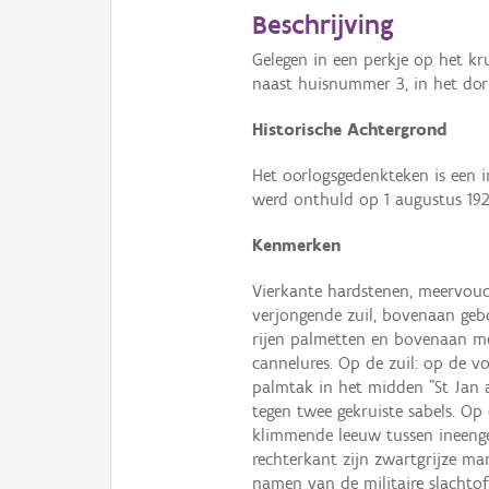
Beschrijving
Gelegen in een perkje op het k
naast huisnummer 3, in het do
Historische Achtergrond
Het oorlogsgedenkteken is een in
werd onthuld op 1 augustus 1921
Kenmerken
Vierkante hardstenen, meervoud
verjongende zuil, bovenaan gebo
rijen palmetten en bovenaan met
cannelures. Op de zuil: op de v
palmtak in het midden "St Jan a
tegen twee gekruiste sabels. Op 
klimmende leeuw tussen ineenge
rechterkant zijn zwartgrijze ma
namen van de militaire slachto