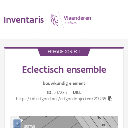
Inventaris
MENU
ERFGOEDOBJECT
Eclectisch ensemble
Erfgoedobject
Aanduidingsobject
bouwkundig
element
ID
217235
URI
Waarneming
https://id.erfgoed.net/erfgoedobjecten/217235
Thema
Gebeurtenis
+