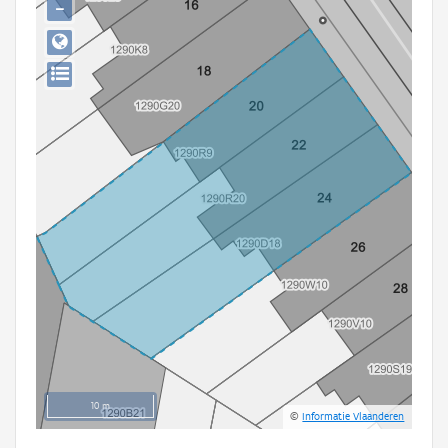
−
Persoon of collectief
Downloads
Hergebruik
Aanmelden
10 m
©
Informatie Vlaanderen