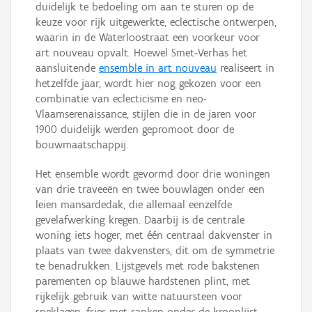
duidelijk te bedoeling om aan te sturen op de
keuze voor rijk uitgewerkte, eclectische ontwerpen,
waarin in de Waterloostraat een voorkeur voor
art nouveau opvalt. Hoewel Smet-Verhas het
aansluitende
ensemble in art nouveau
realiseert in
hetzelfde jaar, wordt hier nog gekozen voor een
combinatie van eclecticisme en neo-
Vlaamserenaissance, stijlen die in de jaren voor
1900 duidelijk werden gepromoot door de
bouwmaatschappij.
Het ensemble wordt gevormd door drie woningen
van drie traveeën en twee bouwlagen onder een
leien mansardedak, die allemaal eenzelfde
gevelafwerking kregen. Daarbij is de centrale
woning iets hoger, met één centraal dakvenster in
plaats van twee dakvensters, dit om de symmetrie
te benadrukken. Lijstgevels met rode bakstenen
parementen op blauwe hardstenen plint, met
rijkelijk gebruik van witte natuursteen voor
speklagen, fries met ranken onder de kroonlijst,