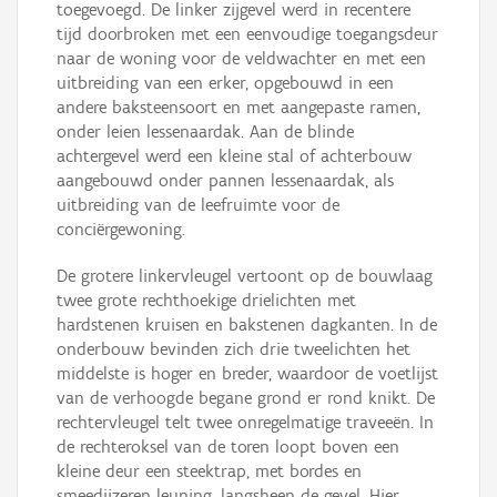
toegevoegd. De linker zijgevel werd in recentere
tijd doorbroken met een eenvoudige toegangsdeur
naar de woning voor de veldwachter en met een
uitbreiding van een erker, opgebouwd in een
andere baksteensoort en met aangepaste ramen,
onder leien lessenaardak. Aan de blinde
achtergevel werd een kleine stal of achterbouw
aangebouwd onder pannen lessenaardak, als
uitbreiding van de leefruimte voor de
conciërgewoning.
De grotere linkervleugel vertoont op de bouwlaag
twee grote rechthoekige drielichten met
hardstenen kruisen en bakstenen dagkanten. In de
onderbouw bevinden zich drie tweelichten het
middelste is hoger en breder, waardoor de voetlijst
van de verhoogde begane grond er rond knikt. De
rechtervleugel telt twee onregelmatige traveeën. In
de rechteroksel van de toren loopt boven een
kleine deur een steektrap, met bordes en
smeedijzeren leuning, langsheen de gevel. Hier