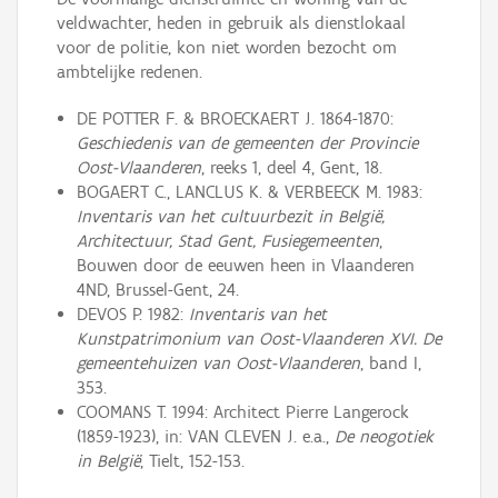
veldwachter, heden in gebruik als dienstlokaal
voor de politie, kon niet worden bezocht om
ambtelijke redenen.
DE POTTER F. & BROECKAERT J. 1864-1870:
Geschiedenis van de gemeenten der Provincie
Oost-Vlaanderen
, reeks 1, deel 4, Gent, 18.
BOGAERT C., LANCLUS K. & VERBEECK M. 1983:
Inventaris van het cultuurbezit in België,
Architectuur, Stad Gent, Fusiegemeenten
,
Bouwen door de eeuwen heen in Vlaanderen
4ND, Brussel-Gent, 24.
DEVOS P. 1982:
Inventaris van het
Kunstpatrimonium van Oost-Vlaanderen XVI. De
gemeentehuizen van Oost-Vlaanderen
, band I,
353.
COOMANS T. 1994: Architect Pierre Langerock
(1859-1923), in: VAN CLEVEN J. e.a.,
De neogotiek
in België
, Tielt, 152-153.