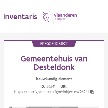
Inventaris
MENU
ERFGOEDOBJECT
Gemeentehuis van
Erfgoedobject
Desteldonk
Aanduidingsobject
bouwkundig
element
Waarneming
ID
26241
URI
Thema
https://id.erfgoed.net/erfgoedobjecten/26241
Gebeurtenis