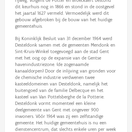
rijweg. Volgens de Potter en Broeckaert bestond
dit keurhuis nog in 1866 en stond in de oostgevel
het jaartal 1627 vermeld. Vermoedelijk werd dit
gebouw afgebroken bij de bouw van het huidige
gemeentehuis.
Bij Koninklijk Besluit van 31 december 1964 werd
Desteldonk samen met de gemeenten Mendonk en
Sint-Kruis-Winkel toegevoegd aan de stad Gent
met het oog op de expansie van de Gentse
havenindustriezone. (de zogenaamde
kanaaldorpen) Door de inlijving van gronden voor
de chemische industrie verdwenen twee
kasteeldomeinen van Desteldonk, namelijk het
buitengoed van de familie Delbecque en het
kasteel van Van Pottelsberghe de la Potterie.
Desteldonk vormt momenteel een kleine
deelgemeente van Gent met ongeveer 900
inwoners. Vóór 1964 was zij een zelfstandige
gemeente. Het huidige gemeentehuis is nu een
dienstencentrum, dat slechts enkele uren per week