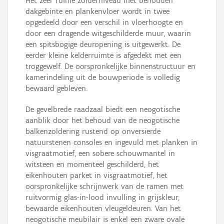
Het zeer ruime zolderniveau met behouden
dakgebinte en plankenvloer wordt in twee
opgedeeld door een verschil in vloerhoogte en
door een dragende witgeschilderde muur, waarin
een spitsbogige deuropening is uitgewerkt. De
eerder kleine kelderruimte is afgedekt met een
troggewelf. De oorspronkelijke binnenstructuur en
kamerindeling uit de bouwperiode is volledig
bewaard gebleven.
De gevelbrede raadzaal biedt een neogotische
aanblik door het behoud van de neogotische
balkenzoldering rustend op onversierde
natuurstenen consoles en ingevuld met planken in
visgraatmotief, een sobere schouwmantel in
witsteen en momenteel geschilderd, het
eikenhouten parket in visgraatmotief, het
oorspronkelijke schrijnwerk van de ramen met
ruitvormig glas-in-lood invulling in grijskleur,
bewaarde eikenhouten vleugeldeuren. Van het
neogotische meubilair is enkel een zware ovale