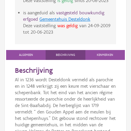
Deze vaststelling
is geldig
sinds
20-06-2023
is aangeduid als
vastgesteld bouwkundig
erfgoed
Gemeentehuis Desteldonk
Deze vaststelling
was geldig
van
24-09-2009
tot
20-06-2023
ALGEMEEN
BESCHRIJVING
KENMERKEN
Beschrijving
Al in 1236 wordt Desteldonk vermeld als parochie
en in 1248 verkrijgt zij een keure met vierschaar en
schepenbank. Tot het eind van het ancien régime
ressorteerde de parochie onder de heerlijkheid van
de Sint-Baafsabdij. De herberglijst van 1719
vermeldt “ den Gouden Appel aen de meulen bij
het schepenhuys.” Dit gebouw stond rechtover het
huidige gemeentehuis, in het midden van de