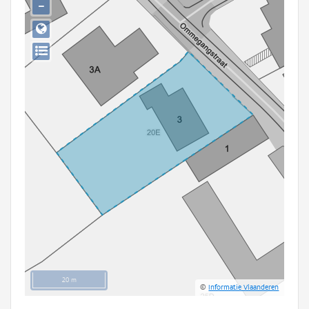
−
Persoon of collectief
Downloads
Hergebruik
Aanmelden
20 m
©
Informatie Vlaanderen