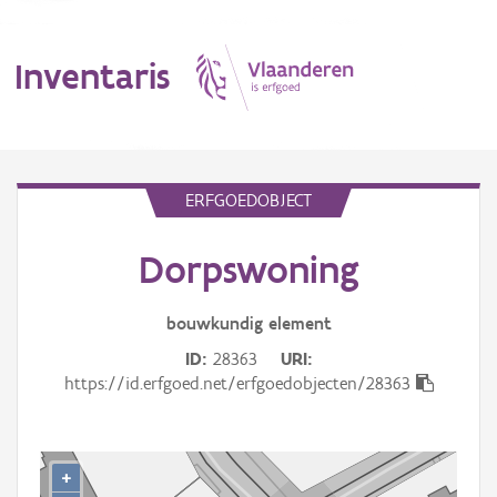
Inventaris
MENU
ERFGOEDOBJECT
Dorpswoning
Erfgoedobject
Aanduidingsobject
bouwkundig
element
ID
28363
URI
Waarneming
https://id.erfgoed.net/erfgoedobjecten/28363
Thema
Gebeurtenis
+