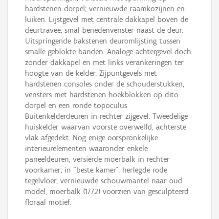
hardstenen dorpel; vernieuwde raamkozijnen en
luiken. Lijstgevel met centrale dakkapel boven de
deurtravee; smal benedenvenster naast de deur.
Uitspringende bakstenen deuromlijsting tussen
smalle geblokte banden. Analoge achtergevel doch
zonder dakkapel en met links verankeringen ter
hoogte van de kelder. Zijpuntgevels met
hardstenen consoles onder de schouderstukken,
vensters met hardstenen hoekblokken op dito
dorpel en een ronde topoculus.
Buitenkelderdeuren in rechter zijgevel. Tweedelige
huiskelder waarvan voorste overwelfd, achterste
vlak afgedekt. Nog enige oorspronkelijke
interieurelementen waaronder enkele
paneeldeuren, versierde moerbalk in rechter
voorkamer; in "beste kamer": herlegde rode
tegelvloer, vernieuwde schouwmantel naar oud
model, moerbalk (1772) voorzien van gesculpteerd
floraal motief.