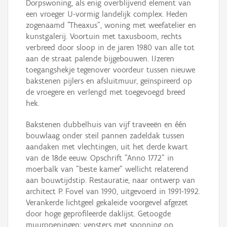
Dorpswoning, als enig overblijvend element van
een vroeger U-vormig landelijk complex. Heden
zogenaamd "Theaxus", woning met weefatelier en
kunstgalerij. Voortuin met taxusboom, rechts
verbreed door sloop in de jaren 1980 van alle tot
aan de straat palende bijgebouwen. IJzeren
toegangshekje tegenover voordeur tussen nieuwe
bakstenen pijlers en afsluitmuur, geïnspireerd op
de vroegere en verlengd met toegevoegd breed
hek.
Bakstenen dubbelhuis van vijf traveeën en één
bouwlaag onder steil pannen zadeldak tussen
aandaken met vlechtingen, uit het derde kwart
van de 18de eeuw. Opschrift "Anno 1772" in
moerbalk van "beste kamer" wellicht relaterend
aan bouwtijdstip. Restauratie, naar ontwerp van
architect P. Fovel van 1990, uitgevoerd in 1991-1992.
Verankerde lichtgeel gekaleide voorgevel afgezet
door hoge geprofileerde daklijst. Getoogde
muuropeningen; vensters met sponning op