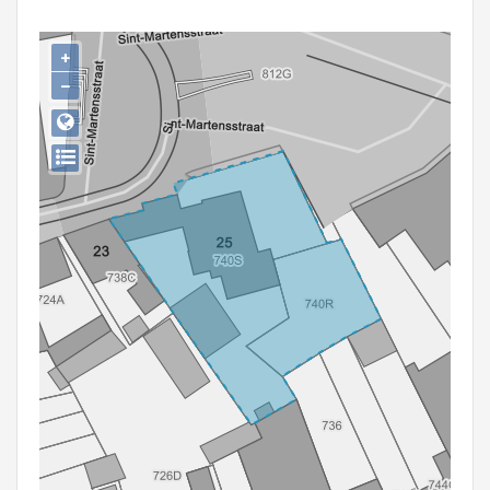
Persoon of collectief
+
Downloads
−
Hergebruik
Aanmelden