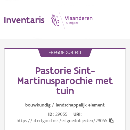
Inventaris
MENU
ERFGOEDOBJECT
Pastorie Sint-
Erfgoedobject
Martinusparochie met
Aanduidingsobject
tuin
Waarneming
bouwkundig
/
landschappelijk
element
Thema
ID
29055
URI
https://id.erfgoed.net/erfgoedobjecten/29055
Gebeurtenis