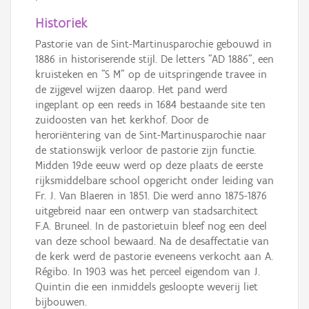
Historiek
Pastorie van de Sint-Martinusparochie gebouwd in
1886 in historiserende stijl. De letters "AD 1886", een
kruisteken en "S M" op de uitspringende travee in
de zijgevel wijzen daarop. Het pand werd
ingeplant op een reeds in 1684 bestaande site ten
zuidoosten van het kerkhof. Door de
heroriëntering van de Sint-Martinusparochie naar
de stationswijk verloor de pastorie zijn functie.
Midden 19de eeuw werd op deze plaats de eerste
rijksmiddelbare school opgericht onder leiding van
Fr. J. Van Blaeren in 1851. Die werd anno 1875-1876
uitgebreid naar een ontwerp van stadsarchitect
F.A. Bruneel. In de pastorietuin bleef nog een deel
van deze school bewaard. Na de desaffectatie van
de kerk werd de pastorie eveneens verkocht aan A.
Régibo. In 1903 was het perceel eigendom van J.
Quintin die een inmiddels gesloopte weverij liet
bijbouwen.