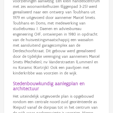
voorzieningen aanwezig. Een klein handelscentrum
met zes woonwinkelhuizen (Eggenpad 3-25) werd
gerealiseerd naar een ontwerp van Toubhans uit
1979 en uitgevoerd door aannemer Marcel Smets.
Toubhans en Doms, met medewerking van
studiebureau J. Daenen en adviesbureau
engeneering CHF, ontwierpen in 1980 in opdracht
van de huisvestingsmaatschappij een wassalon
met aansluitend garagecomplex aan de
Derdeschoofstraat. Dit gebouw werd gerealiseerd
door de tijdelijke vereniging van aannemers Marcel
Smets (Mechelen), nv Vanderstraeten (Lummen) en
nv Koramic (Kortrijk). Ook een paviljoen met
kinderkribbe was voorzien in de wijk.
Stedenbouwkundig aanlegplan en
architectuur
Het uiteindelijk uitgevoerde plan is opgebouwd
rondom een centrale noord-zuid georiënteerde as
(Keiput) vanaf de dorpsas tot in het centrum van
de wijk waar parkeerruimte is voorzien. Hierop