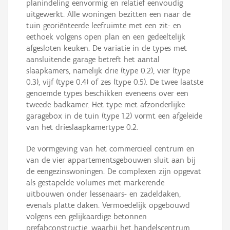
planindeling eenvormig en relatief eenvoudig
uitgewerkt. Alle woningen bezitten een naar de
tuin georiënteerde leefruimte met een zit- en
eethoek volgens open plan en een gedeeltelijk
afgesloten keuken. De variatie in de types met
aansluitende garage betreft het aantal
slaapkamers, namelijk drie (type 0.2), vier (type
0.3), vijf (type 0.4) of zes (type 0.5). De twee laatste
genoemde types beschikken eveneens over een
tweede badkamer. Het type met afzonderlijke
garagebox in de tuin (type 1.2) vormt een afgeleide
van het drieslaapkamertype 0.2.
De vormgeving van het commercieel centrum en
van de vier appartementsgebouwen sluit aan bij
de eengezinswoningen. De complexen zijn opgevat
als gestapelde volumes met markerende
uitbouwen onder lessenaars- en zadeldaken,
evenals platte daken. Vermoedelijk opgebouwd
volgens een gelijkaardige betonnen
prefabconstructie, waarbij het handelscentrum