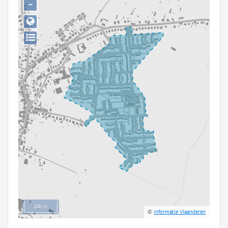
−
Persoon of collectief
Downloads
Hergebruik
Aanmelden
200 m
©
Informatie Vlaanderen