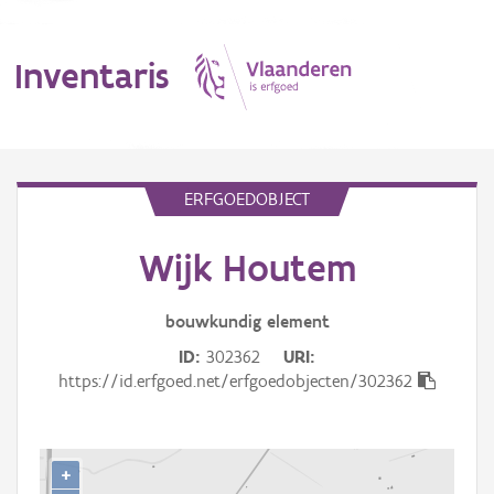
Inventaris
MENU
ERFGOEDOBJECT
Wijk Houtem
Erfgoedobject
Aanduidingsobject
bouwkundig
element
ID
302362
URI
Waarneming
https://id.erfgoed.net/erfgoedobjecten/302362
Thema
Gebeurtenis
+