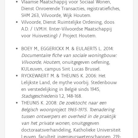
Vlaamse Maatschappij voor Sociaal Wonen,
Dienst Onroerende Transacties, registratiefiches,
SHM 263, Vilvoorde, Wijk Houtem.
Vilvoorde, Dienst Ruimtelijke Ordening, doos
A.D. / I.V.M.H. (Inter-Vilvoordse Maatschappij
voor Huisvesting) / Project Houtem.
BOEY M., EGGERICKX M. & EULAERTS L. 2014:
Documentaire fiche van sociale woningbouw:
Vilvoorde, Houtem
, onuitgegeven oefening,
KULeuven, campus Sint Lucas Brussel.
RYCKEWAERT M. & THEUNIS K. 2006: Het
Lelijkste Land, de mythe voorbij. Stedenbouw
en verstedelijking in België sinds 1945,
Stadsgeschiedenis
1.2, 148-168.
THEUNIS K. 2008:
De zoektocht naar een
Belgisch woonproject 1965-1975. Toenadering
tussen ontwerpers en overheid in de praktijk
van het private wonen
, onuitgegeven
doctoraatsverhandeling, Katholieke Universiteit
Leuven, faculteit ingenieurswetenschappen, 219-