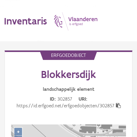
Inventaris
MENU
ERFGOEDOBJECT
Blokkersdijk
Erfgoedobject
Aanduidingsobject
landschappelijk
element
ID
302857
URI
Waarneming
https://id.erfgoed.net/erfgoedobjecten/302857
Thema
Gebeurtenis
+