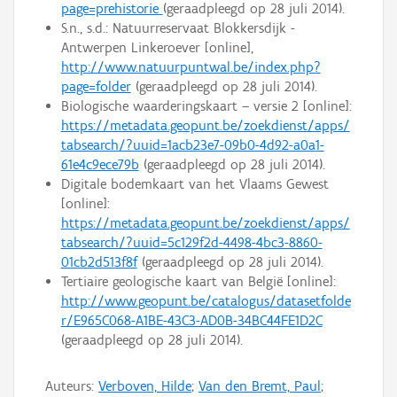
page=prehistorie
(geraadpleegd op 28 juli 2014).
S.n., s.d.: Natuurreservaat Blokkersdijk -
Antwerpen Linkeroever [online],
http://www.natuurpuntwal.be/index.php?
page=folder
(geraadpleegd op 28 juli 2014).
Biologische waarderingskaart – versie 2 [online]:
https://metadata.geopunt.be/zoekdienst/apps/
tabsearch/?uuid=1acb23e7-09b0-4d92-a0a1-
61e4c9ece79b
(geraadpleegd op 28 juli 2014).
Digitale bodemkaart van het Vlaams Gewest
[online]:
https://metadata.geopunt.be/zoekdienst/apps/
tabsearch/?uuid=5c129f2d-4498-4bc3-8860-
01cb2d513f8f
(geraadpleegd op 28 juli 2014).
Tertiaire geologische kaart van België [online]:
http://www.geopunt.be/catalogus/datasetfolde
r/E965C068-A1BE-43C3-AD0B-34BC44FE1D2C
(geraadpleegd op 28 juli 2014).
Auteurs:
Verboven, Hilde
;
Van den Bremt, Paul
;