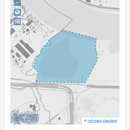
−
Persoon of collectief
Downloads
Hergebruik
Aanmelden
500 m
©
Informatie Vlaanderen