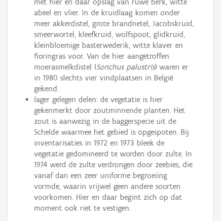
met hier en daar opslag van ruwe berk, witte
abeel en vlier. In de kruidlaag komen onder
meer akkerdistel, grote brandnetel, Jacobskruid,
smeerwortel, kleefkruid, wolfspoot, glidkruid,
kleinbloemige basterwederik, witte klaver en
fioringras voor. Van de hier aangetroffen
moerasmelkdistel (
Sonchus palustris
) waren er
in 1980 slechts vier vindplaatsen in België
gekend.
lager gelegen delen: de vegetatie is hier
gekenmerkt door zoutminnende planten. Het
zout is aanwezig in de baggerspecie uit de
Schelde waarmee het gebied is opgespoten. Bij
inventarisaties in 1972 en 1973 bleek de
vegetatie gedomineerd te worden door zulte. In
1974 werd de zulte verdrongen door zeebies, die
vanaf dan een zeer uniforme begroeiing
vormde, waarin vrijwel geen andere soorten
voorkomen. Hier en daar begint zich op dat
moment ook riet te vestigen.