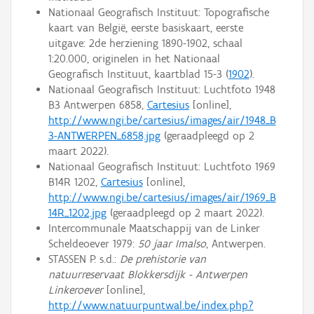
Nationaal Geografisch Instituut: Topografische
kaart van België, eerste basiskaart, eerste
uitgave: 2de herziening 1890-1902, schaal
1:20.000, originelen in het Nationaal
Geografisch Instituut, kaartblad 15-3 (
1902
).
Nationaal Geografisch Instituut: Luchtfoto 1948
B3 Antwerpen 6858,
Cartesius
[online],
http://www.ngi.be/cartesius/images/air/1948_B
3-ANTWERPEN_6858.jpg
(geraadpleegd op 2
maart 2022).
Nationaal Geografisch Instituut: Luchtfoto 1969
B14R 1202,
Cartesius
[online],
http://www.ngi.be/cartesius/images/air/1969_B
14R_1202.jpg
(geraadpleegd op 2 maart 2022).
Intercommunale Maatschappij van de Linker
Scheldeoever 1979:
50 jaar Imalso
, Antwerpen.
STASSEN P. s.d.:
De prehistorie van
natuurreservaat Blokkersdijk - Antwerpen
Linkeroever
[online],
http://www.natuurpuntwal.be/index.php?