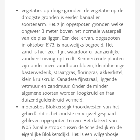
vegetaties op droge gronden: de vegetatie op de
droogste gronden is eerder banaal en
soortenarm. Het zijn opgespoten gronden welke
ongeveer 3 meter boven het normale waterpeil
van de plas liggen. Een deel ervan, opgespoten
in oktober 1973, is nauwelijks begroeid. Het
zand is hier zeer fijn, waardoor er aanzienlijke
zandverstuiving optreedt. Kenmerkende planten
zijn onder meer zandhoornbloem, kleinbloemige
basterwederik, straatgras, fioringras, akkerdistel,
klein kruiskruid, Canadese fijnstraal, liggende
vetmuur en zandmuur. Onder de minder
algemene soorten worden loogkruid en fraai
duizendguldenkruid vermeld.
moerasbos Blokkersdijk (noordwesten van het
gebied): dit is het oudste en vrijwel gespaard
gebleven opgespoten terrein. Het dateert van
1905 (smalle strook tussen de Scheldedijk en de
eigenlijke Blokkersdijk). Het is een wilgenbosje