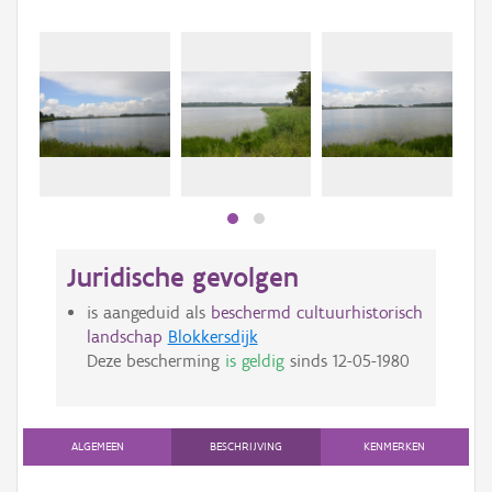
Beki
bee
bee
Juridische gevolgen
is aangeduid als
beschermd cultuurhistorisch
landschap
Blokkersdijk
Deze bescherming
is geldig
sinds
12-05-1980
ALGEMEEN
BESCHRIJVING
KENMERKEN