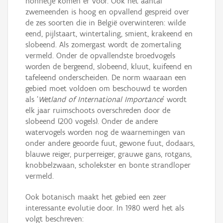
nonnetje komen er voor. Ook het aantal
zwemeenden is hoog en opvallend gespreid over
de zes soorten die in België overwinteren: wilde
eend, pijlstaart, wintertaling, smient, krakeend en
slobeend. Als zomergast wordt de zomertaling
vermeld. Onder de opvallendste broedvogels
worden de bergeend, slobeend, kluut, kuifeend en
tafeleend onderscheiden. De norm waaraan een
gebied moet voldoen om beschouwd te worden
als ‘
Wetland of International Importance
’ wordt
elk jaar ruimschoots overschreden door de
slobeend (200 vogels). Onder de andere
watervogels worden nog de waarnemingen van
onder andere geoorde fuut, gewone fuut, dodaars,
blauwe reiger, purperreiger, grauwe gans, rotgans,
knobbelzwaan, scholekster en bonte strandloper
vermeld.
Ook botanisch maakt het gebied een zeer
interessante evolutie door. In 1980 werd het als
volgt beschreven: