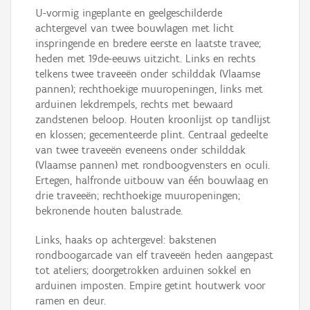
U-vormig ingeplante en geelgeschilderde
achtergevel van twee bouwlagen met licht
inspringende en bredere eerste en laatste travee;
heden met 19de-eeuws uitzicht. Links en rechts
telkens twee traveeën onder schilddak (Vlaamse
pannen); rechthoekige muuropeningen, links met
arduinen lekdrempels, rechts met bewaard
zandstenen beloop. Houten kroonlijst op tandlijst
en klossen; gecementeerde plint. Centraal gedeelte
van twee traveeën eveneens onder schilddak
(Vlaamse pannen) met rondboogvensters en oculi.
Ertegen, halfronde uitbouw van één bouwlaag en
drie traveeën; rechthoekige muuropeningen;
bekronende houten balustrade.
Links, haaks op achtergevel: bakstenen
rondboogarcade van elf traveeën heden aangepast
tot ateliers; doorgetrokken arduinen sokkel en
arduinen imposten. Empire getint houtwerk voor
ramen en deur.