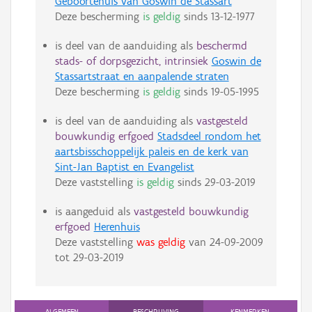
Geboortehuis van Goswin de Stassart
Deze bescherming
is geldig
sinds
13-12-1977
is deel van de aanduiding als
beschermd
stads- of dorpsgezicht, intrinsiek
Goswin de
Stassartstraat en aanpalende straten
Deze bescherming
is geldig
sinds
19-05-1995
is deel van de aanduiding als
vastgesteld
bouwkundig erfgoed
Stadsdeel rondom het
aartsbisschoppelijk paleis en de kerk van
Sint-Jan Baptist en Evangelist
Deze vaststelling
is geldig
sinds
29-03-2019
is aangeduid als
vastgesteld bouwkundig
erfgoed
Herenhuis
Deze vaststelling
was geldig
van
24-09-2009
tot
29-03-2019
ALGEMEEN
BESCHRIJVING
KENMERKEN