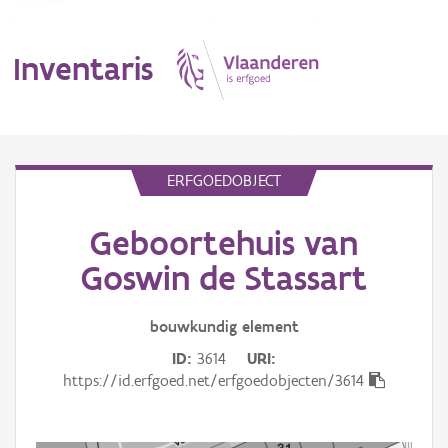
Inventaris
MENU
ERFGOEDOBJECT
Geboortehuis van
Erfgoedobject
Goswin de Stassart
Aanduidingsobject
bouwkundig
element
Waarneming
ID
3614
URI
Thema
https://id.erfgoed.net/erfgoedobjecten/3614
Gebeurtenis