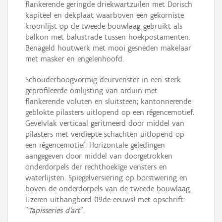
flankerende geringde driekwartzuilen met Dorisch
kapiteel en dekplaat waarboven een gekorniste
kroonlijst op de tweede bouwlaag gebruikt als
balkon met balustrade tussen hoekpostamenten.
Benageld houtwerk met mooi gesneden makelaar
met masker en engelenhoofd.
Schouderboogvormig deurvenster in een sterk
geprofileerde omlijsting van arduin met
flankerende voluten en sluitsteen; kantonnerende
geblokte pilasters uitlopend op een régencemotief.
Gevelvlak verticaal geritmeerd door middel van
pilasters met verdiepte schachten uitlopend op
een régencemotief. Horizontale geledingen
aangegeven door middel van doorgetrokken
onderdorpels der rechthoekige vensters en
waterlijsten. Spiegelversiering op borstwering en
boven de onderdorpels van de tweede bouwlaag.
IJzeren uithangbord (19de-eeuws) met opschrift:
"
Tapisseries d'art
".