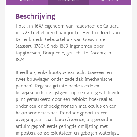
Beschrijving
Hotel, in 1647 eigendom van raadsheer de Caluart,
in 1723 toebehorend aan jonker Hendrik-Jozef van
Kerrenbroeck. Geboortehuis van Goswin de
Stassart (1780). Sinds 1869 ingenomen door
tapijtweverij Braquenie, gesticht te Doornik in
1824.
Breedhuis, enkelhuistype van acht traveeën en
twee bouwlagen onder zadeldak (mechanische
pannen). Régence getinte bepleisterde en
beigegeschilderde lijstgevel op een grijsgeschilderde
plint gemarkeerd door een geblokt hoekrisaliet
onder een driehoekig fronton met oculus en een
bekronende siervaas. Rondboogpoort in een
overgangsstijl laat-barok/régence, uitgevoerd in
arduin: geprofileerde geringde omlijsting met
imposten, consolesluitsteen en gebogen waterlijst;