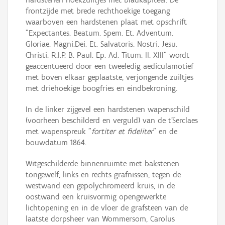
frontzijde met brede rechthoekige toegang
waarboven een hardstenen plaat met opschrift
"Expectantes. Beatum. Spem. Et. Adventum.
Gloriae. Magni.Dei. Et. Salvatoris. Nostri. Jesu.
Christi. R.I.P. B. Paul. Ep. Ad. Titum. II. XIII" wordt
geaccentueerd door een tweeledig aediculamotief
met boven elkaar geplaatste, verjongende zuiltjes
met driehoekige boogfries en eindbekroning.
In de linker zijgevel een hardstenen wapenschild
(voorheen beschilderd en verguld) van de t’Serclaes
met wapenspreuk "
fortiter et fideliter
" en de
bouwdatum 1864.
Witgeschilderde binnenruimte met bakstenen
tongewelf, links en rechts grafnissen, tegen de
westwand een gepolychromeerd kruis, in de
oostwand een kruisvormig opengewerkte
lichtopening en in de vloer de grafsteen van de
laatste dorpsheer van Wommersom, Carolus