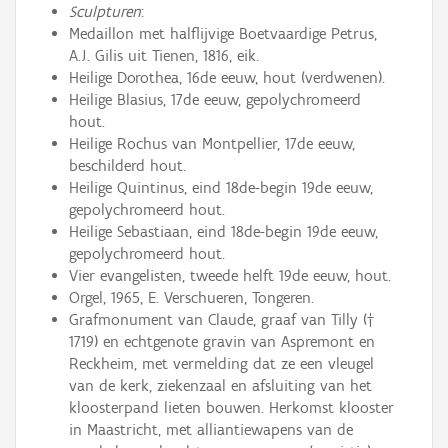
Sculpturen
:
Medaillon met halflijvige Boetvaardige Petrus,
A.J. Gilis uit Tienen, 1816, eik.
Heilige Dorothea, 16de eeuw, hout (verdwenen).
Heilige Blasius, 17de eeuw, gepolychromeerd
hout.
Heilige Rochus van Montpellier, 17de eeuw,
beschilderd hout.
Heilige Quintinus, eind 18de-begin 19de eeuw,
gepolychromeerd hout.
Heilige Sebastiaan, eind 18de-begin 19de eeuw,
gepolychromeerd hout.
Vier evangelisten, tweede helft 19de eeuw, hout.
Orgel, 1965, E. Verschueren, Tongeren.
Grafmonument van Claude, graaf van Tilly (†
1719) en echtgenote gravin van Aspremont en
Reckheim, met vermelding dat ze een vleugel
van de kerk, ziekenzaal en afsluiting van het
kloosterpand lieten bouwen. Herkomst klooster
in Maastricht, met alliantiewapens van de