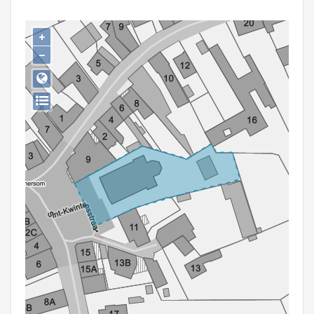
Persoon of collectief
+
Downloads
−
Hergebruik
Aanmelden