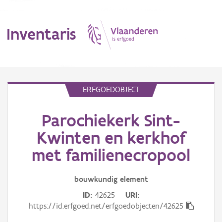
Inventaris
MENU
ERFGOEDOBJECT
Parochiekerk Sint-
Erfgoedobject
Kwinten en kerkhof
Aanduidingsobject
met familienecropool
Waarneming
bouwkundig
element
Thema
ID
42625
URI
https://id.erfgoed.net/erfgoedobjecten/42625
Gebeurtenis