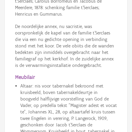
t’Serclaes; Carolus Borromeus en Jacobus de
Meerdere, 1878: schenking familie t’Serclaes;
Henricus en Gummarus.
De noordelijke annex, nu sacristie, was
oorspronkelijk de kapel van de familie t’Serclaes
die via een nu gedichte opening in verbinding
stond met het koor. De vele obiits die de wanden
bedekten zijn inmiddels overgebracht naar het
familiegraf op het kerkhof. In de zuidelijke annex
is de verwarmingsinstallatie ondergebracht.
Meubilair
Altaar: nis voor tabernakel bekroond met
kruisbeeld, boven tabernakeldeurtje in
boogveld halflijvige voorstelling van God de
Vader, op predella tekst "Magister adest et vocat
te", Johannes XL, 28, op altaartafel kruis tussen
twee Engelen in verering, P. Langerock, 1909,
geschonken door Jacob t’Serclaes de
Wommersom. Kruisbeeld in hout, tabernakel in