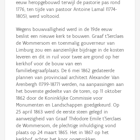
eeuw heropgebouwd terwijl de pastorie pas rond
1776, ten tijde van pastoor Antoine Lamal (1774-
1805), werd voltooid.
Wegens bouwvalligheid werd in de 19de eeuw
beslist een nieuwe kerk te bouwen. Graaf t’Serclaes
de Wommersom en toenmalig gouverneur van
Limburg zou een aanzienlijke bijdrage in de kosten
leveren en dit in ruil voor twee are grond op her
kerkhof voor de bouw van een
familiebegraafplaats. De 6 mei 1862 gedateerde
plannen van provinciaal architect Alexander Van
Arenbergh (1799-1877) werden, na aanpassingen aan
het bovenste gedeelte van de toren, op 11 oktober
1862 door de Koninklijke Commissie voor
Monumenten en Landschappen goedgekeurd. Op
25 april 1863 werd de eerste steen gelegd in
aanwezigheid van Graaf Théodore Emile t’Serclaes
de Wommersom, de plechtige inhuldiging vond
plaats op 24 maart 1865. Het in 1867 op het
kerkhof, achter het koor opgetrokken