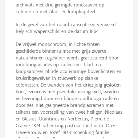
archivolt met drie geringde rondstaven op
colonetten met blad- en knopkapiteel.
In de gevel van het noordtransept een verweerd
Belgisch wapenschild en de datum 1864.
De vrijwel monochroom, in lichte tinten
geschilderde binnenruimte met grijs-zwarte
natuurstenen tegelvloer wordt gearticuleerd door
rondboogarcades op zuilen met blad- en
knopkapiteel, blinde oculivormige bovenlichten en
kruisribgewelven in stucwerk op slanke
colonetten. De wanden van het driezijdig gesloten
koor, eveneens met pseudokruisribgewelf, worden
verlevendigd door een blinde rondboogarcade en
door zes, niet gesigneerde brandglasramen met
telkens een voorstelling van twee heiligen: Nicolaas
en Blasius; Quintinus en Norbertus, Pierre de
Craene, 1874: schenking pastoor Tuerlinckx; Onze-
Lieve-Vrouw en Jozef, 1878: schenking familie