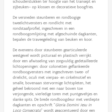
schouderstukken ter hoogte van het transept en
zijbeuken– op klossen en decoratieve boogfries.
De versneden steunberen en rondbogige
tweelichtvensters en rondlicht met
rondstaafprofiel, ingeschreven in een
rondboogomlijsting met afgeschuinde dagkanten,
bepalen de traveegeleding van beuken en koor.
De eveneens door steunberen gearticuleerde
westgevel wordt picturaal en plastisch verrijkt
door een afwisseling van zorgvuldig gedetailleerde
lichtopeningen: door colonetten geflankeerde
rondboogvensters met ingeschreven twee- of
drielicht, oculi met vierpas- en cirkelmotief en
smalle, bovenaan stervormige lichtspleten, het
geheel bekroond met een naar boven toe
verjongende, vierledige toren met puntgeveltjes en
slanke spits. De brede rondboogdeur met verdiepte
dagkanten en opschrift "
Gloria Domini Jesu in
Loco Consecrato
" wordt geaccentueerd door een