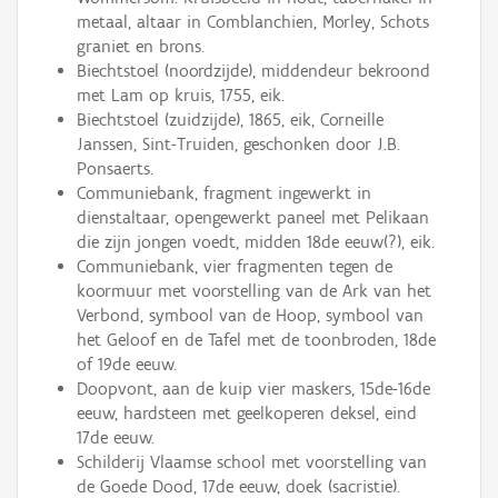
metaal, altaar in Comblanchien, Morley, Schots
graniet en brons.
Biechtstoel (noordzijde), middendeur bekroond
met Lam op kruis, 1755, eik.
Biechtstoel (zuidzijde), 1865, eik, Corneille
Janssen, Sint-Truiden, geschonken door J.B.
Ponsaerts.
Communiebank, fragment ingewerkt in
dienstaltaar, opengewerkt paneel met Pelikaan
die zijn jongen voedt, midden 18de eeuw(?), eik.
Communiebank, vier fragmenten tegen de
koormuur met voorstelling van de Ark van het
Verbond, symbool van de Hoop, symbool van
het Geloof en de Tafel met de toonbroden, 18de
of 19de eeuw.
Doopvont, aan de kuip vier maskers, 15de-16de
eeuw, hardsteen met geelkoperen deksel, eind
17de eeuw.
Schilderij Vlaamse school met voorstelling van
de Goede Dood, 17de eeuw, doek (sacristie).