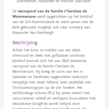
overledenen, hardsteen en marmer (sacristie).
De
necropool van de familie t’Serclaes de
Wommersom
werd opgetrokken op het kerkhof
van de Sint-Kwintenskerk en werd samen met de
kerk gebouwd, mogelijk ook naar ontwerp van
Alexander Van Arenbergh.
Beschrijving
Achter het koor, te midden van een deels
ommuurd en deels met golfplaten omsloten
kerkhof bevindt zich het van 1864 daterende
necropool van de familie t’Serclaes de
Wommersom. Hij kreeg de vorm van een in
baksteen en hardsteen opgetrokken eclectisch
tempeltje met zwak hellend, leien zadeldak met
Christusmonogram op de vier hoeken. Het
rechthoekige volume (10,2 bij zeven meter) met
natuurstenen sokkel en verdiepte muurvelden met
decoratieve boogfries wordt belijnd door
hardstenen hoekzuiltjes met bladkapiteel. De