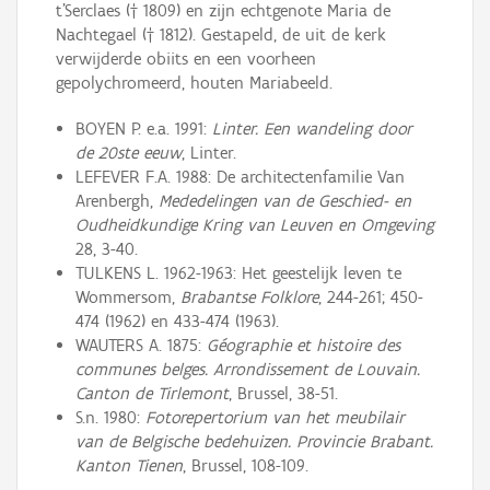
t’Serclaes († 1809) en zijn echtgenote Maria de
Nachtegael († 1812). Gestapeld, de uit de kerk
verwijderde obiits en een voorheen
gepolychromeerd, houten Mariabeeld.
BOYEN P. e.a. 1991:
Linter. Een wandeling door
de 20ste eeuw
, Linter.
LEFEVER F.A. 1988: De architectenfamilie Van
Arenbergh,
Mededelingen van de Geschied- en
Oudheidkundige Kring van Leuven en Omgeving
28, 3-40.
TULKENS L. 1962-1963: Het geestelijk leven te
Wommersom,
Brabantse Folklore
, 244-261; 450-
474 (1962) en 433-474 (1963).
WAUTERS A. 1875:
Géographie et histoire des
communes belges. Arrondissement de Louvain.
Canton de Tirlemont
, Brussel, 38-51.
S.n. 1980:
Fotorepertorium van het meubilair
van de Belgische bedehuizen. Provincie Brabant.
Kanton Tienen
, Brussel, 108-109.