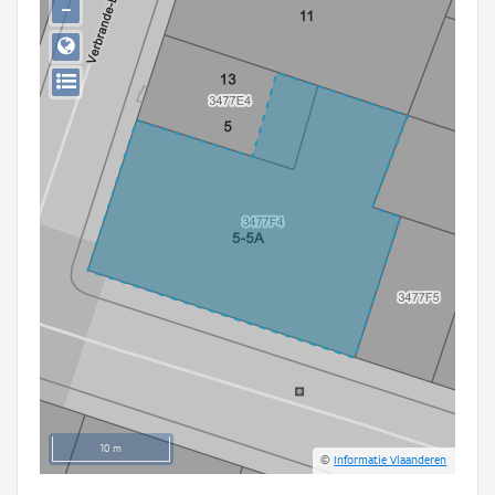
−
Persoon of collectief
Downloads
Hergebruik
Aanmelden
10 m
©
Informatie Vlaanderen