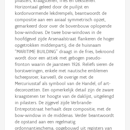
pilasters, kraagstenen, fries en dekstenen.
Horizontaal geleed door de puilijst en
kordonvormende lekdrempels, beantwoordt de
compositie aan een axiaal symmetrisch opzet,
gemarkeerd door over de bovenbouw oplopende
bow-windows. De twee bow-windows in de
hoofdgevel zijde Arsenaalstraat flankeren de hoger
opgetrokken middenpartij, die de huisnaam
“MARITIME BUILDING” draagt in de fries, bekroond
wordt door een attiek met gebogen pseudo-
fronton waarin de jaarsteen 1926. Reliëfs sieren de
borstweringen, enkele met nautische emblemen
(scheepsroer, karveel), de overige met de
Mercuriusstaf als symbool van de Handel, of art-
decorozetten. Een opmerkelijk detail zijn de zware
kraagstenen ter hoogte van de daklijst, uitgelengd
in pilasters. De zijgevel zijde Verbrande-
Entrepotstraat herhaalt deze compositie, met de
bow-window in de middenas. Verder beantwoordt
de opstand aan een regelmatig
ordonnantieschema, opgebouwd uit registers van