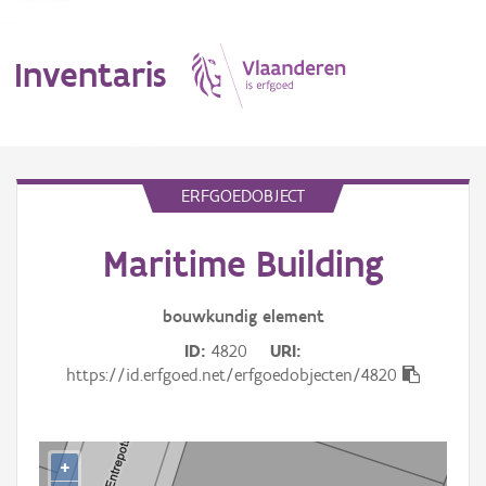
Inventaris
MENU
ERFGOEDOBJECT
Maritime Building
Erfgoedobject
Aanduidingsobject
bouwkundig
element
ID
4820
URI
Waarneming
https://id.erfgoed.net/erfgoedobjecten/4820
Thema
Gebeurtenis
+