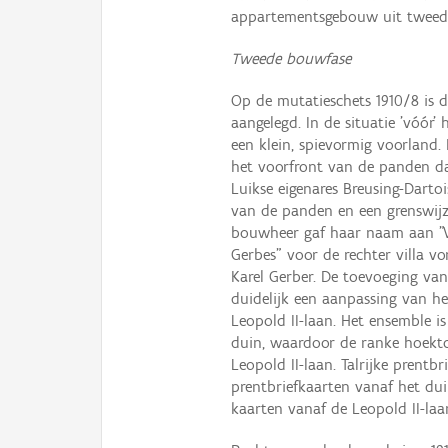
appartementsgebouw uit tweede
Tweede bouwfase
Op de mutatieschets 1910/8 is d
aangelegd. In de situatie 'vóór
een klein, spievormig voorland. 
het voorfront van de panden dat
Luikse eigenares Breusing-Darto
van de panden en een grenswij
bouwheer gaf haar naam aan "Vi
Gerbes" voor de rechter villa v
Karel Gerber. De toevoeging van
duidelijk een aanpassing van h
Leopold II-laan. Het ensemble i
duin, waardoor de ranke hoekto
Leopold II-laan. Talrijke prentbr
prentbriefkaarten vanaf het du
kaarten vanaf de Leopold II-laa