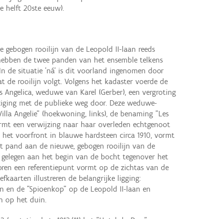
 helft 20ste eeuw).
e gebogen rooilijn van de Leopold II-laan reeds
' hebben de twee panden van het ensemble telkens
In de situatie 'ná' is dit voorland ingenomen door
 de rooilijn volgt. Volgens het kadaster voerde de
is Angelica, weduwe van Karel (Gerber), een vergroting
ziging met de publieke weg door. Deze weduwe-
lla Angelie" (hoekwoning, links), de benaming "Les
ormt een verwijzing naar haar overleden echtgenoot
 het voorfront in blauwe hardsteen circa 1910, vormt
et pand aan de nieuwe, gebogen rooilijn van de
s gelegen aan het begin van de bocht tegenover het
ren een referentiepunt vormt op de zichtas van de
iefkaarten illustreren de belangrijke ligging:
in en de "Spioenkop" op de Leopold II-laan en
n op het duin.