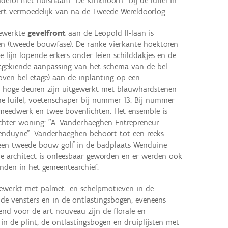
erol met huisnaam "De Kinkhoorn" bij de luifel in
eert vermoedelijk van na de Tweede Wereldoorlog.
gewerkte
gevelfront
aan de Leopold II-laan is
n (tweede bouwfase). De ranke vierkante hoektoren
ne lijn lopende erkers onder leien schilddakjes en de
tgekiende aanpassing van het schema van de bel-
ven bel-etage) aan de inplanting op een
e hoge deuren zijn uitgewerkt met blauwhardstenen
ne luifel, voetenschaper bij nummer 13. Bij nummer
 smeedwerk en twee bovenlichten. Het ensemble is
echter woning: "A. Vanderhaeghen Entrepreneur
enduyne". Vanderhaeghen behoort tot een reeks
een tweede bouw golf in de badplaats Wenduine
de architect is onleesbaar geworden en er werden ook
den in het gemeentearchief.
tgewerkt met palmet- en schelpmotieven in de
de vensters en in de ontlastingsbogen, eveneens
nd voor de art nouveau zijn de florale en
n de plint, de ontlastingsbogen en druiplijsten met