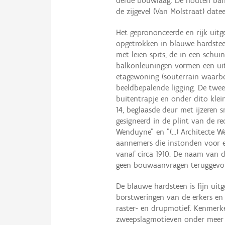
derde bouwlaag. De houten band
de zijgevel (Van Molstraat) dat
Het geprononceerde en rijk uit
opgetrokken in blauwe hardstee
met leien spits, de in een schui
balkonleuningen vormen een ui
etagewoning (souterrain waarbo
beeldbepalende ligging. De twe
buitentrapje en onder dito klei
14, beglaasde deur met ijzeren
gesigneerd in de plint van de r
Wenduyne" en "(…) Architecte W
aannemers die instonden voor 
vanaf circa 1910. De naam van 
geen bouwaanvragen teruggevon
De blauwe hardsteen is fijn ui
borstweringen van de erkers en 
raster- en drupmotief. Kenmerke
zweepslagmotieven onder meer i