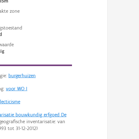
 15m
akte zone
gstoestand
d
waarde
ig
gie:
burgerhuizen
ng:
voor WO I
lecticisme
arisatie bouwkundig erfgoed De
geografische inventarisatie: van
993
tot
31-12-2012
)