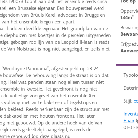
Tot op
hets 1900/3 toont aan dat het ensemble reeds circa
rel, een Brusselse eigenaar. Een bouwperceel werd
Oppervl
 eigendom van Brûuls Karel, advocaat in Brugge en
134m²
 van het ensemble kregen een apart
Bewarin
ar hadden dezelfde eigenaar. Het grondplan van de
Bewaar
ee diephuizen met koertjes in de percelen uitgesneden
ige, gebogen rooilijn van de Leopold II-laan is reeds
Erfgoed
 de Van Molstraat is nog niet aangelegd, en zelfs niet
Aanwez
tel "Wenduyne Panorama", afgestempeld op 23-24
Typolo
te bouwfase. De bebouwing langs de straat is op dat
ng. Heel wat panden staan nog alleen tussen niet
Dateri
nsemble in kwestie. Het gevelfront is nog niet
n de volledige voorgevel van het ensemble (ter
Stijl:
ec
s volledig met witte baksteen of tegelstrips en
nden bekleed. Reeds herkenbaar zijn de structuur met
Invent
ee dakkapellen met houten frontons. Het later
Haan
(
nog niet gebouwd. Op de andere hoek van de Van
01-01-1
jk reeds gedeeltelijk aangelegd, is reeds de
entje gebouwd (op deze plaats nu