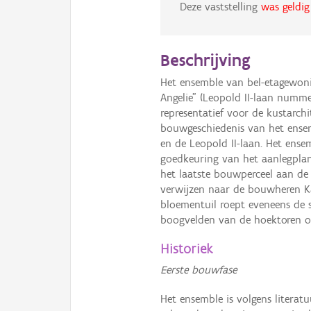
Deze vaststelling
was geldig
Beschrijving
Het ensemble van bel-etagewonin
Angelie" (Leopold II-laan nummer
representatief voor de kustarch
bouwgeschiedenis van het ensem
en de Leopold II-laan. Het ens
goedkeuring van het aanlegpla
het laatste bouwperceel aan de Z
verwijzen naar de bouwheren Ka
bloementuil roept eveneens de s
boogvelden van de hoektoren o
Historiek
Eerste bouwfase
Het ensemble is volgens literat