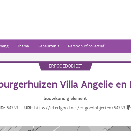
ming
Thema
Gebeurtenis
Persoon of collectief
ERFGOEDOBJECT
burgerhuizen Villa Angelie en 
bouwkundig
element
ID
54733
URI
https://id.erfgoed.net/erfgoedobjecten/54733