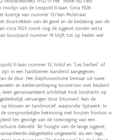
2 (mutatieschets 1912/11) het "Hotel du Parc"
ooilijn van de Leopold II-laan. Circa 1928
het koertje van nummer 13/Van Molstraat
het doortrekken van de gevel en de bedaking aan de
an circa 1925 toont nog de zijgevel zonder extra
van buurpand nummer 14 blijft tot op heden wel
eopold II-laan nummer 13, links) en "Les Gerbes" of
 zijn in een hardstenen banderol aangegeven,
 van de deur. Het diephuisvolume bestaat uit twee
aveeën en kelderverdieping (souterrain met keuken)
 leien gemansardeerd schilddak (nok loodrecht op
n gedeeltelijk vervangen door bitumen). Aan de
t op klossen en tandmotief, waaronder lijstwerk. In
 de oorspronkelijke bekroning met houten fronton is
wijderd ten gevolge van de toevoeging van een
schuine dakveld. Ter hoogte van de lange zijgevel,
mansardeerde dakgedeelte uitgewerkt als een lage,