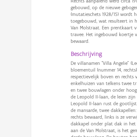
Rechts aanpalend werd circa 191
gebouwd, op de nieuwe gebogen r
(mutatieschets 1928/15) wordt 
toegebouwd, wat resulteert in 
Van Molstraat. Een prentkaart v
travee. Het ingebouwd koertje 
bewaard.
Beschrijving
De villanamen "Villa Angelie" (L
bloementuil (nummer 14, rechts)
respectievelijk boven en rechts
enkelhuizen van telkens twee tr
en twee bouwlagen onder hoog,
de Leopold II-laan, de leien zij
Leopold II-laan rust de gootlijs
de mansarde, twee dakkapellen:
rechts bewaard, links is ze ver
dakkapel onder plat dak in het 
aan de Van Molstraat, is het ge