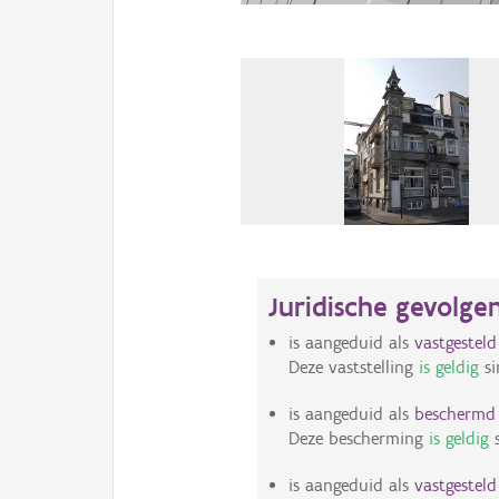
Juridische gevolge
is aangeduid als
vastgestel
Deze vaststelling
is geldig
si
is aangeduid als
bescherm
Deze bescherming
is geldig
s
is aangeduid als
vastgestel