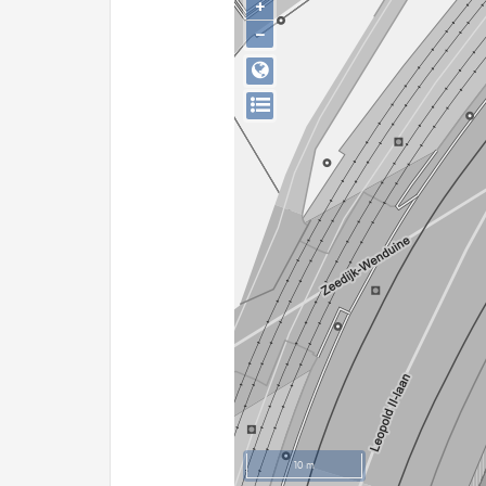
+
−
10 m