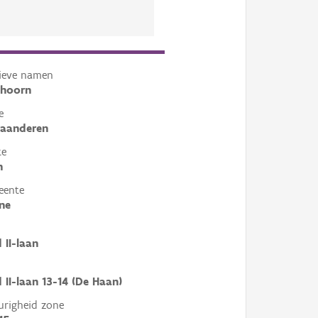
tieve namen
khoorn
e
laanderen
te
n
eente
ne
 II-laan
 II-laan 13-14 (De Haan)
righeid zone