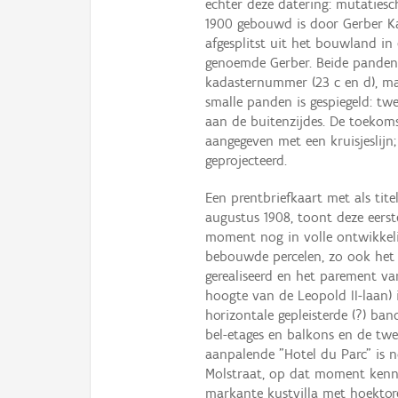
echter deze datering: mutatiesc
1900 gebouwd is door Gerber Ka
afgesplitst uit het bouwland in
genoemde Gerber. Beide panden
kadasternummer (23 c en d), ma
smalle panden is gespiegeld: tw
aan de buitenzijdes. De toekomst
aangegeven met een kruisjeslijn;
geprojecteerd.
Een prentbriefkaart met als ti
augustus 1908, toont deze eers
moment nog in volle ontwikkeli
bebouwde percelen, zo ook het e
gerealiseerd en het parement va
hoogte van de Leopold II-laan) i
horizontale gepleisterde (?) ba
bel-etages en balkons en de tw
aanpalende "Hotel du Parc" is 
Molstraat, op dat moment kenneli
markante kustvilla met hoektor