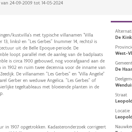
van
24-09-2009
tot
14-05-2024
Alterna
gen/kustvilla's met typische villanamen "Villa
De Kin
 13, links) en "Les Gerbes" (nummer 14, rechts) is
Provinci
itectuur uit de Belle Epoque-periode. De
West-V
ble loopt parallel met de aanleg van de badplaats
emble is circa 1900 gebouwd, nog voorafgaand aan de
Gemeen
n in 1902 en ruim twee decennia voor de inname van
De Haa
eedijk. De villanamen "Les Gerbes" en "Villa Angelie"
Deelgem
rel Gerber en weduwe Angelica. "Les Gerbes" of
Wendui
ierlijke tegeltableaus met bloeiende planten in de
p.
Straat
Leopold
Locatie
Leopold
Nauwkeu
uur in 1907 opgetrokken. Kadasteronderzoek corrigeert