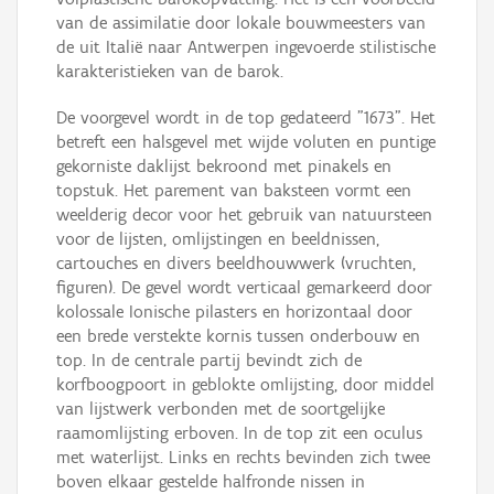
van de assimilatie door lokale bouwmeesters van
de uit Italië naar Antwerpen ingevoerde stilistische
karakteristieken van de barok.
De voorgevel wordt in de top gedateerd "1673". Het
betreft een halsgevel met wijde voluten en puntige
gekorniste daklijst bekroond met pinakels en
topstuk. Het parement van baksteen vormt een
weelderig decor voor het gebruik van natuursteen
voor de lijsten, omlijstingen en beeldnissen,
cartouches en divers beeldhouwwerk (vruchten,
figuren). De gevel wordt verticaal gemarkeerd door
kolossale Ionische pilasters en horizontaal door
een brede verstekte kornis tussen onderbouw en
top. In de centrale partij bevindt zich de
korfboogpoort in geblokte omlijsting, door middel
van lijstwerk verbonden met de soortgelijke
raamomlijsting erboven. In de top zit een oculus
met waterlijst. Links en rechts bevinden zich twee
boven elkaar gestelde halfronde nissen in