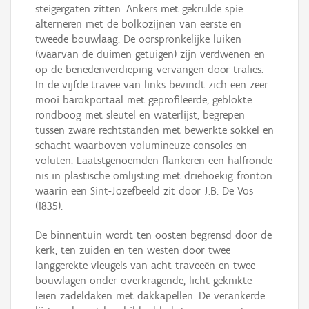
steigergaten zitten. Ankers met gekrulde spie
alterneren met de bolkozijnen van eerste en
tweede bouwlaag. De oorspronkelijke luiken
(waarvan de duimen getuigen) zijn verdwenen en
op de benedenverdieping vervangen door tralies.
In de vijfde travee van links bevindt zich een zeer
mooi barokportaal met geprofileerde, geblokte
rondboog met sleutel en waterlijst, begrepen
tussen zware rechtstanden met bewerkte sokkel en
schacht waarboven volumineuze consoles en
voluten. Laatstgenoemden flankeren een halfronde
nis in plastische omlijsting met driehoekig fronton
waarin een Sint-Jozefbeeld zit door J.B. De Vos
(1835).
De binnentuin wordt ten oosten begrensd door de
kerk, ten zuiden en ten westen door twee
langgerekte vleugels van acht traveeën en twee
bouwlagen onder overkragende, licht geknikte
leien zadeldaken met dakkapellen. De verankerde