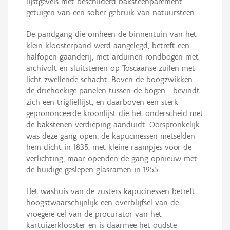
lijstgevels met beschilderd baksteenparement
getuigen van een sober gebruik van natuursteen.
De pandgang die omheen de binnentuin van het
klein kloosterpand werd aangelegd, betreft een
halfopen gaanderij, met arduinen rondbogen met
archivolt en sluitstenen op Toscaanse zuilen met
licht zwellende schacht. Boven de boogzwikken -
de driehoekige panelen tussen de bogen - bevindt
zich een triglieflijst, en daarboven een sterk
geprononceerde kroonlijst die het onderscheid met
de bakstenen verdieping aanduidt. Oorspronkelijk
was deze gang open; de kapucinessen metselden
hem dicht in 1835, met kleine raampjes voor de
verlichting, maar openden de gang opnieuw met
de huidige geslepen glasramen in 1955.
Het washuis van de zusters kapucinessen betreft
hoogstwaarschijnlijk een overblijfsel van de
vroegere cel van de procurator van het
kartuizerklooster en is daarmee het oudste