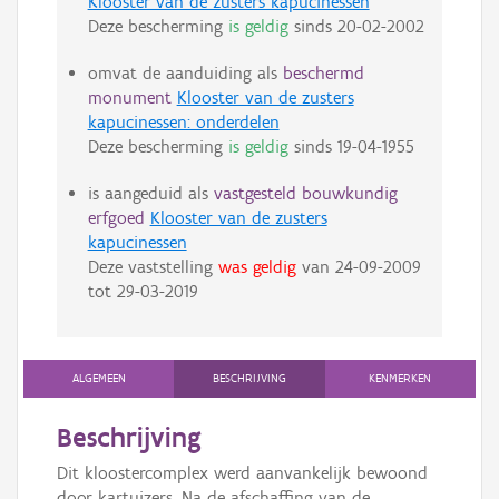
Klooster van de zusters kapucinessen
Deze bescherming
is geldig
sinds
20-02-2002
omvat de aanduiding als
beschermd
monument
Klooster van de zusters
kapucinessen: onderdelen
Deze bescherming
is geldig
sinds
19-04-1955
is aangeduid als
vastgesteld bouwkundig
erfgoed
Klooster van de zusters
kapucinessen
Deze vaststelling
was geldig
van
24-09-2009
tot
29-03-2019
ALGEMEEN
BESCHRIJVING
KENMERKEN
Beschrijving
Dit kloostercomplex werd aanvankelijk bewoond
door kartuizers. Na de afschaffing van de