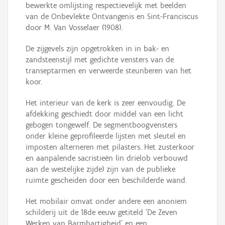
bewerkte omlijsting respectievelijk met beelden
van de Onbevlekte Ontvangenis en Sint-Franciscus
door M. Van Vosselaer (1908).
De zijgevels zijn opgetrokken in in bak- en
zandsteenstijl met gedichte vensters van de
transeptarmen en verweerde steunberen van het
koor.
Het interieur van de kerk is zeer eenvoudig. De
afdekking geschiedt door middel van een licht
gebogen tongewelf. De segmentboogvensters
onder kleine geprofileerde lijsten met sleutel en
imposten alterneren met pilasters. Het zusterkoor
en aanpalende sacristieën (in drielob verbouwd
aan de westelijke zijde) zijn van de publieke
ruimte gescheiden door een beschilderde wand.
Het mobilair omvat onder andere een anoniem
schilderij uit de 18de eeuw getiteld 'De Zeven
Werken van Barmhartigheid' en een