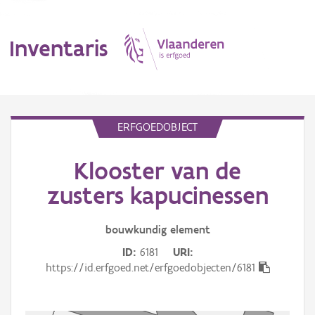
Inventaris
MENU
ERFGOEDOBJECT
Klooster van de
Erfgoedobject
zusters kapucinessen
Aanduidingsobject
bouwkundig
element
Waarneming
ID
6181
URI
Thema
https://id.erfgoed.net/erfgoedobjecten/6181
Gebeurtenis