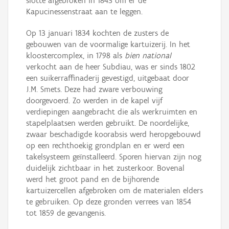
slotte afgebroken in 1843 om er de
Kapucinessenstraat aan te leggen.
Op 13 januari 1834 kochten de zusters de
gebouwen van de voormalige kartuizerij. In het
kloostercomplex, in 1798 als
bien national
verkocht aan de heer Subdiau, was er sinds 1802
een suikerraffinaderij gevestigd, uitgebaat door
J.M. Smets. Deze had zware verbouwing
doorgevoerd. Zo werden in de kapel vijf
verdiepingen aangebracht die als werkruimten en
stapelplaatsen werden gebruikt. De noordelijke,
zwaar beschadigde koorabsis werd heropgebouwd
op een rechthoekig grondplan en er werd een
takelsysteem geïnstalleerd. Sporen hiervan zijn nog
duidelijk zichtbaar in het zusterkoor. Bovenal
werd het groot pand en de bijhorende
kartuizercellen afgebroken om de materialen elders
te gebruiken. Op deze gronden verrees van 1854
tot 1859 de gevangenis.