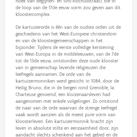
hoek van Begijnen- en Sint-Rochusstraat), die in
de loop van de 17de eeuw vorm zou geven aan dit
kloostercomplex.
De kartuizerorde is één van de oudste orden uit de
geschiedenis van het West-Europese christendom
en van de kloostergemeenschappen in het
bijzonder. Tijdens de eerste volledige kerstening
van West-Europa in de middeleeuwen, van de 7de
tot de 13de eeuw, ontstonden deze oude klooster
van in gemeenschap levende religieuzen die
leefregels aannamen. De orde van de
kartuizermonniken werd gesticht in 1084, door de
Heilig Bruno, die in de bergen rond Grenoble, la
Charteuse genoemd, een kluizenaarsleven had
aangenomen met enkele volgelingen. Zo ontstond
de naar van de orde waarvan de strenge leefregel
vaak wordt aanzien als de meest pure vorm van
kloosterleven. Een kartuizermonnik bracht zijn
leven in absolute stilte en eenzaamheid door, zijn
aandacht slechts schenkend aan het gebed en de