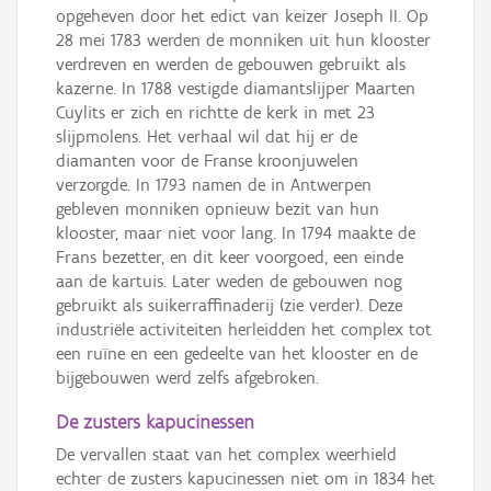
opgeheven door het edict van keizer Joseph II. Op
28 mei 1783 werden de monniken uit hun klooster
verdreven en werden de gebouwen gebruikt als
kazerne. In 1788 vestigde diamantslijper Maarten
Cuylits er zich en richtte de kerk in met 23
slijpmolens. Het verhaal wil dat hij er de
diamanten voor de Franse kroonjuwelen
verzorgde. In 1793 namen de in Antwerpen
gebleven monniken opnieuw bezit van hun
klooster, maar niet voor lang. In 1794 maakte de
Frans bezetter, en dit keer voorgoed, een einde
aan de kartuis. Later weden de gebouwen nog
gebruikt als suikerraffinaderij (zie verder). Deze
industriële activiteiten herleidden het complex tot
een ruïne en een gedeelte van het klooster en de
bijgebouwen werd zelfs afgebroken.
De zusters kapucinessen
De vervallen staat van het complex weerhield
echter de zusters kapucinessen niet om in 1834 het