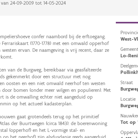
van
24-09-2009
tot
14-05-2024
Provinci
mpeliershoeve confer naambord bij de erftoegang.
West-V
e Ferrariskaart (1770-1778) met een omwald opperhof
Gemeen
westen ervan. De naamgeving is vrij recent, daar ze
Lo-Ren
rkomt.
Deelgem
ten van de Burgweg, bereikbaar via geasfalteerde
Pollink
eds gekenmerkt door een structuur met nog
Straat
en oosten en een niet omwald neerhof ten westen
Burgwe
 door bomen (onder meer wilgen en populieren). Met
art is de omwalling echter niet aangeduid op
Locatie
enmin op het actueel kadasterplan.
Burgweg
Nauwkeu
bouwen gaat grotendeels terug op het primitief
Tot op
 Atlas der Buurtwegen (circa 1843): de boerenwoning
stal (opperhof) en het L-vormige stal- en
Oppervl
 op het neerhof) zijn alsdusdanig reeds aangeduid.