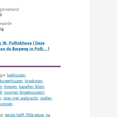
gstoestand
d
waarde
ig
 18, Pollinkhove | Deze
an de Burgweg in Polli… |
gie:
bakhuizen
,
burgerhuizen
,
braskoten
,
en
,
hoeven
,
kapellen (klein
d)
,
poorten (bijgebouwen)
,
n
,
sites met walgracht
,
stallen
,
pompen
ng:
eerste helft 19de eeuw
,
na