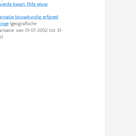
vierde kwart 19de eeuw
arisatie bouwkundig erfgoed
inge
(geografische
arisatie: van
01-07-2002
tot
31-
5
)