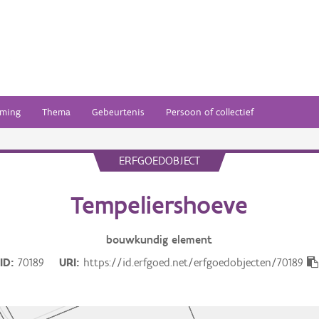
ming
Thema
Gebeurtenis
Persoon of collectief
ERFGOEDOBJECT
Tempeliershoeve
bouwkundig
element
ID
70189
URI
https://id.erfgoed.net/erfgoedobjecten/70189