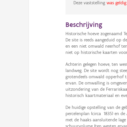
Deze vaststelling
was geldig
Beschrijving
Historische hoeve zogenaamd Te
De site is reeds aangeduid op d
en een niet omwald neerhof ten 
niet op historische kaarten voo
Achterin gelegen hoeve, ten wes
landweg. De site wordt nog ste
grotendeels omwald opperhof t
ervan. De omwalling is omgeven
uitzondering van de Ferrariska
historisch kaartmateriaal en ev
De huidige opstelling van de ge
percelenplan (circa 1835) en de
met de haaks aansluitende lage 
schuurvolume (ten westen ervan