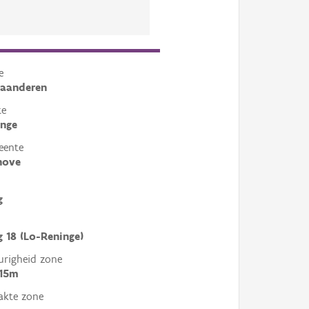
e
laanderen
te
inge
eente
hove
g
 18 (Lo-Reninge)
righeid zone
 15m
akte zone