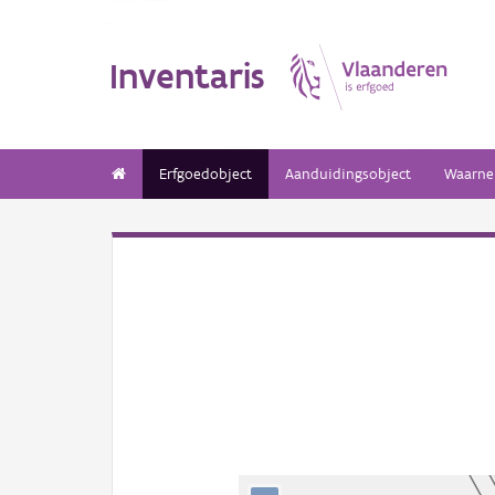
Inventaris
Erfgoedobject
Aanduidingsobject
Waarne