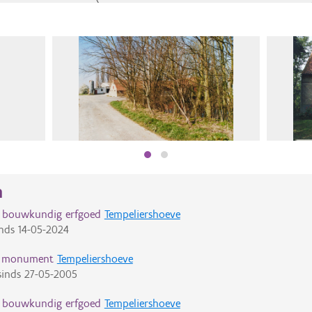
n
d bouwkundig erfgoed
Tempeliershoeve
nds
14-05-2024
d monument
Tempeliershoeve
inds
27-05-2005
d bouwkundig erfgoed
Tempeliershoeve