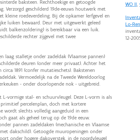
gesinterde baksteen. Rechthoekige en getoogde
WO II
,
g. Verzorgd geschilderd 19de-eeuws houtwerk met
t kleine roedeverdeling. Bij de opkamer (erfgevel en
Invent
lijke luiken bewaard. Deur met uitgewerkt geleed
Lo-Ren
uidt balkenzoldering) is bereikbaar via een luik.
invent
eschilderde rechter zijgevel met twee
12-200
een laag stalletje onder zadeldak (Vlaamse pannen)
childerde deuren (onder meer privaat). Achter het
 circa 1891 (confer mutatieschets). Bakstenen
deldak. Vermoedelijk na de Tweede Wereldoorlog
rkeuken - onder doorlopende nok - uitgebreid.
 L-vormige stal- en schuurvleugel. Deze L-vorm is als
primitief percelenplan, doch met kortere
e wordt slechts volledig aangeduid in een
och gaat als geheel terug op de 19de eeuw.
onder pannen zadeldaken (mechanische en Vlaamse
 met dakschild). Getoogde muuropeningen onder
poort onder hogere dakoverstek, in de noordvleugel