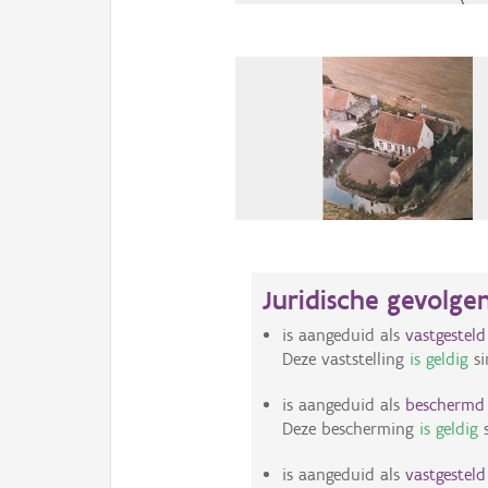
Juridische gevolge
is aangeduid als
vastgestel
Deze vaststelling
is geldig
si
is aangeduid als
bescherm
Deze bescherming
is geldig
s
is aangeduid als
vastgestel