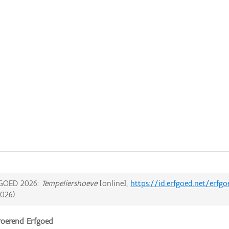
GOED 2026:
Tempeliershoeve
[online],
https://id.erfgoed.net/erfg
2026
).
oerend Erfgoed