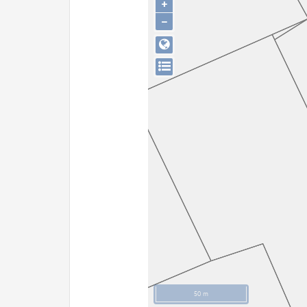
+
−
50 m