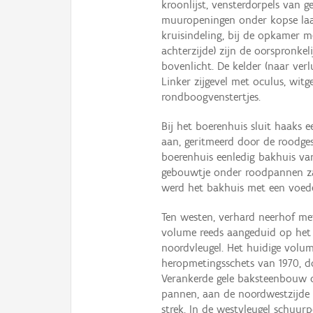
kroonlijst, vensterdorpels van 
muuropeningen onder kopse laa
kruisindeling, bij de opkamer me
achterzijde) zijn de oorspronke
bovenlicht. De kelder (naar verl
Linker zijgevel met oculus, witg
rondboogvenstertjes.
Bij het boerenhuis sluit haaks 
aan, geritmeerd door de roodges
boerenhuis eenledig bakhuis van
gebouwtje onder roodpannen za
werd het bakhuis met een voede
Ten westen, verhard neerhof met
volume reeds aangeduid op het 
noordvleugel. Het huidige volum
heropmetingsschets van 1970, d
Verankerde gele baksteenbouw 
pannen, aan de noordwestzijde
strek. In de westvleugel schuur