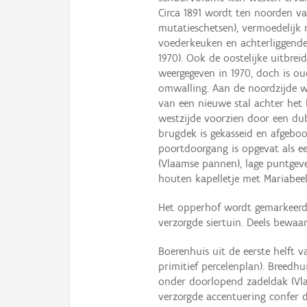
Circa 1891 wordt ten noorden v
mutatieschetsen), vermoedelijk
voederkeuken en achterliggende
1970). Ook de oostelijke uitbrei
weergegeven in 1970, doch is ou
omwalling. Aan de noordzijde 
van een nieuwe stal achter het
westzijde voorzien door een du
brugdek is gekasseid en afgebo
poortdoorgang is opgevat als e
(Vlaamse pannen), lage puntgev
houten kapelletje met Mariabeel
Het opperhof wordt gemarkeerd
verzorgde siertuin. Deels bewa
Boerenhuis uit de eerste helft 
primitief percelenplan). Breedh
onder doorlopend zadeldak (Vl
verzorgde accentuering confer d