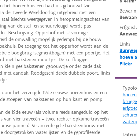
6 411m²
an het boerenhuis een bakhuis gebouwd (zie
Bewarin
 na de Tweede Wereldoorlog uitgebreid met een
Bewaar
 stal (slechts weergegeven in heropmetingsschets van
ding van de stal- en schuurvleugel wordt pas
Erfgoed
der. Beschrijving. Opperhof met U-vormige
Aanwez
werd de omwalling mogelijk gedempt bij de bouw
Links
 bakhuis. De toegang tot het opperhof wordt aan de
Burgweg
bbele boogbrug (segmentbogen) met een poortje. Het
hoeve a
ord met bakstenen muurtjes. De korfbogige
Flickr
en klein geelbakstenen gebouwtje onder zadeldak
el met aandak. Roodgeschilderde dubbele poort, links
dje.
Typolo
 door het verzorgde 19de-eeuwse boerenhuis en een
boeren
arde stoepen van bakstenen op hun kant en pomp.
brugg
erfgoe
van de 19de eeuw (als volume reeds aangeduid op het
schure
uis van vier traveeën + twee rechter opkamertraveeën
water
aamse pannen). Verankerde gele baksteenbouw met
e doorgetrokken waterlijsten en de geprofileerde
Dateri