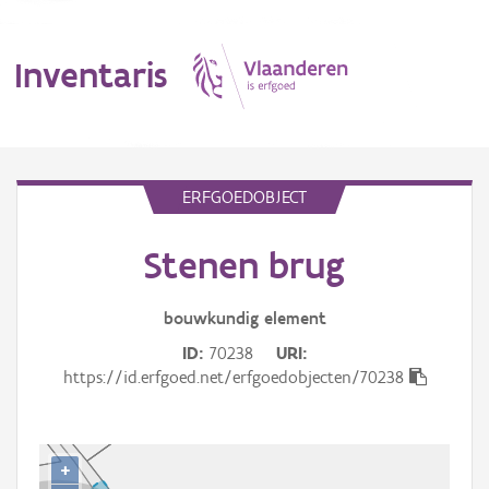
Inventaris
MENU
ERFGOEDOBJECT
Stenen brug
Erfgoedobject
Aanduidingsobject
bouwkundig
element
ID
70238
URI
Waarneming
https://id.erfgoed.net/erfgoedobjecten/70238
Thema
Gebeurtenis
+