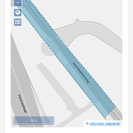
−
Persoon of collectief
Downloads
Hergebruik
Aanmelden
50 m
©
Informatie Vlaanderen