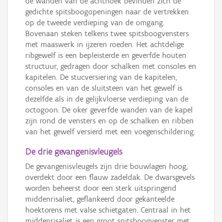
de wanden van de achthoek bevinden zich de
gedichte spitsboogopeningen naar de vertrekken
op de tweede verdieping van de omgang.
Bovenaan steken telkens twee spitsboogvensters
met maaswerk in ijzeren roeden. Het achtdelige
ribgewelf is een bepleisterde en geverfde houten
structuur, gedragen door schalken met consoles en
kapitelen. De stucversiering van de kapitelen,
consoles en van de sluitsteen van het gewelf is
dezelfde als in de gelijkvloerse verdieping van de
octogoon. De oker geverfde wanden van de kapel
zijn rond de vensters en op de schalken en ribben
van het gewelf versierd met een voegenschildering.
De drie gevangenisvleugels
De gevangenisvleugels zijn drie bouwlagen hoog,
overdekt door een flauw zadeldak. De dwarsgevels
worden beheerst door een sterk uitspringend
middenrisaliet, geflankeerd door gekanteelde
hoektorens met valse schietgaten. Centraal in het
middenrisaliet is een groot spitsboogvenster met