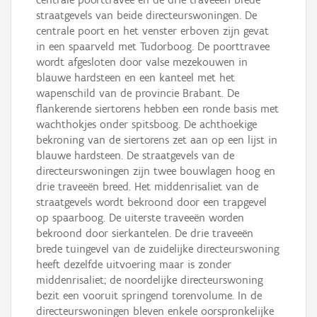
straatgevels van beide directeurswoningen. De
centrale poort en het venster erboven zijn gevat
in een spaarveld met Tudorboog. De poorttravee
wordt afgesloten door valse mezekouwen in
blauwe hardsteen en een kanteel met het
wapenschild van de provincie Brabant. De
flankerende siertorens hebben een ronde basis met
wachthokjes onder spitsboog. De achthoekige
bekroning van de siertorens zet aan op een lijst in
blauwe hardsteen. De straatgevels van de
directeurswoningen zijn twee bouwlagen hoog en
drie traveeën breed. Het middenrisaliet van de
straatgevels wordt bekroond door een trapgevel
op spaarboog. De uiterste traveeën worden
bekroond door sierkantelen. De drie traveeën
brede tuingevel van de zuidelijke directeurswoning
heeft dezelfde uitvoering maar is zonder
middenrisaliet; de noordelijke directeurswoning
bezit een vooruit springend torenvolume. In de
directeurswoningen bleven enkele oorspronkelijke