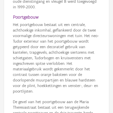
oude dienstingang en vleugel B werd toegevoegd
in 1999-2000.
Poortgebouw
Het poortgebouw bestaat uit een centrale,
achthoekige inkomhal, geflankeerd door de twee
voormalige directeurswoningen met tuin. Het neo-
Tudor exterieur van het poortgebouw wordt
getypeerd door een decoratief gebruik van
kantelen, trapgevels, achthoekige siertorens met
schietgaten, Tudorbogen en kruisvensters met
ingeschreven spitse vierlobben. Het
materiaalgebruik wordt gekenmerkt door het
contrast tussen oranje baksteen voor de
doorlopende muurpartijen en blauwe hardsteen
voor de plint, hoekkettingen en venster-, deur- en
poortlijsten.
De gevel van het poortgebouw aan de Maria
Theresiastraat bestaat uit een terugwijkende
centrale poorttravee en de drie traveeën brede