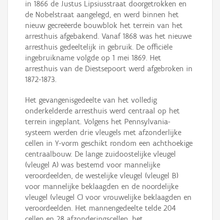
in 1866 de Justus Lipsiusstraat doorgetrokken en
de Nobelstraat aangelegd, en werd binnen het
nieuw gecreëerde bouwblok het terrein van het
arresthuis afgebakend. Vanaf 1868 was het nieuwe
arresthuis gedeeltelijk in gebruik. De officiële
ingebruikname volgde op 1 mei 1869. Het
arresthuis van de Diestsepoort werd afgebroken in
1872-1873.
Het gevangenisgedeelte van het volledig
onderkelderde arresthuis werd centraal op het
terrein ingeplant. Volgens het Pennsylvania-
systeem werden drie vleugels met afzonderlijke
cellen in Y-vorm geschikt rondom een achthoekige
centraalbouw. De lange zuidoostelijke vleugel
(vleugel A) was bestemd voor mannelijke
veroordeelden, de westelijke vleugel (vleugel B)
voor mannelijke beklaagden en de noordelijke
vleugel (vleugel C) voor vrouwelijke beklaagden en
veroordeelden. Het mannengedeelte telde 204
cellen en 28 afzonderingscellen, het