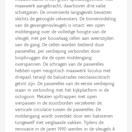
maaswerk aangebracht, daarboven drie valse
schietgaten. De onversierde langsgevels bevatten
slechts de getoogde celvensters. De binnenindeling
van de gevangenisvleugels is intact: een open
middengang over de volledige hoogte van de
vleugel, met per bouwlaag cellen aan weerszijden
van de gang. De cellen worden bediend door
passerelles, per verdieping verbonden door
loopbruggen die de open middengang
overspannen. De schragen van de passerelles
hebben open neogotisch maaswerk (oculus met
driepas), terwijl de balustrades neoclassicistisch
getint zijn. De passerelles van de eerste verdieping
staan in verbinding met het kijkplatform in de
octogoon. Metalen spiltrappen met open
vierpassen in de stootborden verzekeren de
verticale circulatie tussen de passerelles. De
middengang wordt overdekt door een bakstenen
tongewelf met verglaasde vakken. Tijdens de
renovatie in de jaren 1990 werden in de vleugels A