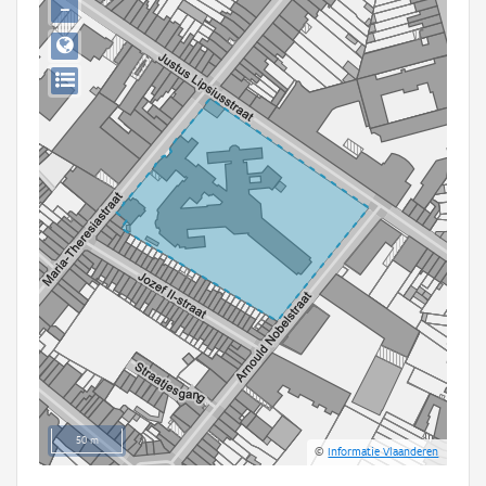
−
Persoon of collectief
Downloads
Hergebruik
Aanmelden
50 m
©
Informatie Vlaanderen