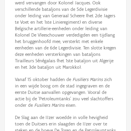
werd vervangen door Kolonel Jacques. Ook
verschillende bataljons van de 5de Legerdivisie
onder leiding van Generaal Scheere (het 2de Jagers
te Voet en het 1ste Linieregiment) en diverse
Belgische artillerie-eenheden onder leiding van
Kolonel De Vleeschouwer verdedigden een tijdlang
het bruggenhoofd mee, versterkt met enkele
eenheden van de 6de Legerdivisie. Ten slotte kregen
deze eenheden versterkingen van bataljons
Tirailleurs Sénégalais (het 1ste bataljon uit Algerije
en het 3de bataljon uit Marokko).
Vanaf 15 oktober hadden de
Fusiliers Marins
zich
in een wijde boog om de stad ingegraven en de
eerste Duitse aanvallen opgevangen. Vooral de
actie bij de 'Petroleumtanks' zou veel slachtoffers
onder de
Fusiliers Marins
eisen.
De Slag aan de IJzer woedde in volle hevigheid
toen de Duitsers erin slaagden de IJzer over te
steken en de hoeve De Toren en de Petroleumtanks