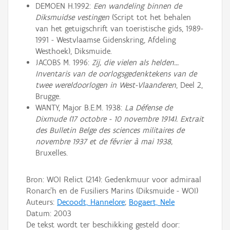
DEMOEN H.1992:
Een wandeling binnen de
Diksmuidse vestingen
(Script tot het behalen
van het getuigschrift van toeristische gids, 1989-
1991 - Westvlaamse Gidenskring, Afdeling
Westhoek), Diksmuide.
JACOBS M. 1996:
Zij, die vielen als helden...
Inventaris van de oorlogsgedenktekens van de
twee wereldoorlogen in West-Vlaanderen
, Deel 2,
Brugge.
WANTY, Major B.E.M. 1938:
La Défense de
Dixmude (17 octobre - 10 novembre 1914). Extrait
des Bulletin Belge des sciences militaires de
novembre 1937 et de février à mai 1938,
Bruxelles.
Bron: WOI Relict (214): Gedenkmuur voor admiraal
Ronarc'h en de Fusiliers Marins (Diksmuide - WOI)
Auteurs:
Decoodt, Hannelore
;
Bogaert, Nele
Datum:
2003
De tekst wordt ter beschikking gesteld door: