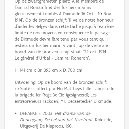
Op de zwartgranieten plaat: 'A la mémoire de
l'amiral Ronarc'h et des fusiliers marins
glorieusement tombés à Dixmude 16 Oct - 10 Nov
1914'. Op de bronzen schijf: 'Il va de notre honneur
d'aider les Belges dans cette tâche jusqu'à l'extrême
limite de nos moyens en conséquence le passage
de Dixmude devra être tenu par vous tant qu'il
restera un fusilier marin vivant', op de verticale
boord van de bronzen schijf staat: '24 oct. 1914 -
Le général d'Urbal - L'amiral Ronarc'h'.
H. 141 cm x Br. 393 cm x D. 700 cm
Uitvoering: Op de boord van de bronzen schijf:
'exécuté et offert par Hri Mattheys Lille - ancien de
la brigade 1er Regt 3e Cie' (gesigneerd); Les
entrepreneurs Tackoen, Mr. Decaestecker Dixmude.
DEBAEKE S. 2003:
Het drama van de
Dodengang. De hel van het IJzerfront,
Koksijde,
Uitgeverij De Klaproos, 160.