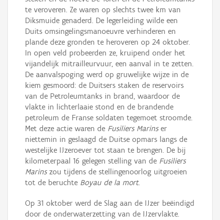
te veroveren. Ze waren op slechts twee km van
Diksmuide genaderd. De legerleiding wilde een
Duits omsingelingsmanoeuvre verhinderen en
plande deze gronden te heroveren op 24 oktober.
In open veld probeerden ze, kruipend onder het
vijandelijk mitrailleurvuur, een aanval in te zetten.
De aanvalspoging werd op gruwelijke wijze in de
kiem gesmoord: de Duitsers staken de reservoirs
van de Petroleumtanks in brand, waardoor de
vlakte in lichterlaaie stond en de brandende
petroleum de Franse soldaten tegemoet stroomde.
Met deze actie waren de
Fusiliers Marins
er
niettemin in geslaagd de Duitse opmars langs de
westelijke IJzeroever tot staan te brengen. De bij
kilometerpaal 16 gelegen stelling van de
Fusiliers
Marins
zou tijdens de stellingenoorlog uitgroeien
tot de beruchte
Boyau de la mort
.
Op 31 oktober werd de Slag aan de IJzer beëindigd
door de onderwaterzetting van de IJzervlakte.