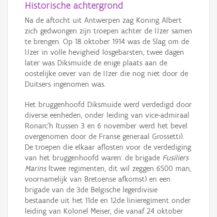
Historische achtergrond
Na de aftocht uit Antwerpen zag Koning Albert
zich gedwongen zijn troepen achter de IJzer samen
te brengen. Op 18 oktober 1914 was de Slag om de
IJzer in volle hevigheid losgebarsten, twee dagen
later was Diksmuide de enige plaats aan de
oostelijke oever van de IJzer die nog niet door de
Duitsers ingenomen was.
Het bruggenhoofd Diksmuide werd verdedigd door
diverse eenheden, onder leiding van vice-admiraal
Ronarc'h (tussen 3 en 6 november werd het bevel
overgenomen door de Franse generaal Grossetti).
De troepen die elkaar aflosten voor de verdediging
van het bruggenhoofd waren: de brigade
Fusiliers
Marins
(twee regimenten, dit wil zeggen 6500 man,
voornamelijk van Bretoense afkomst) en een
brigade van de 3de Belgische legerdivisie
bestaande uit het 11de en 12de linieregiment onder
leiding van Kolonel Meiser, die vanaf 24 oktober