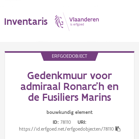
Inventaris
MENU
ERFGOEDOBJECT
Gedenkmuur voor
Erfgoedobject
admiraal Ronarc'h en
Aanduidingsobject
de Fusiliers Marins
Waarneming
bouwkundig
element
Thema
ID
78110
URI
https://id.erfgoed.net/erfgoedobjecten/78110
Gebeurtenis