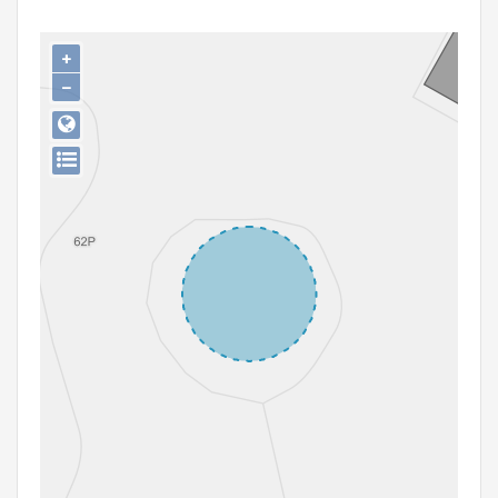
Persoon of collectief
+
Downloads
−
Hergebruik
Aanmelden