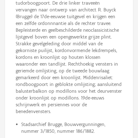
tudorboogpoort. De drie linker traveeën
vervangen naar ontwerp van architect R. Buyck
(Brugge) de 17de-eeuwse tuitgevel en krijgen een
een zelfde ordonnnantie als de rechter travee.
Bepleisterde en geelbeschilderde neoclassicistische
lijstgevel boven een opengewerkte grijze plint.
Strakke gevelgeleding door middel van de
gekorniste puilijst, kordonvormende lekdrempels,
kordons en kroonlijst op houten klossen
waaronder een tandlijst. Rechthoekig vensters in
geriemde omlijsting, op de tweede bouwlaag
gemarkeerd door een kroonlijst. Middenrisaliet:
rondboogpoort in geblokte omlijsting; aansluitend
balusterbalkon op modillons voor het deurvenster
onder kroonlijst op modillons. 19de-eeuws
schrijnwerk en persiennes voor de
benedenvensters.
Stadsarchief Brugge, Bouwvergunningen,
nummer 3/1850, nummer 186/1882.