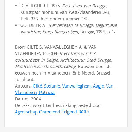
DEVLIEGHER L. 1975:
De huizen van Brugge
,
Kunstpatrimonium van West-Vlaanderen 2-3,
Tielt, 333 (hier onder nummer 24).
GOEDBIER A.,
Bierverleden te Brugge. Degustieve
wandeling langs biergetuigen
, Brugge, 1994, p. 17.
Bron: GILTÉ S., VANWALLEGHEM A. & VAN
VLAENDEREN P. 2004:
Inventaris van het
cultuurbezit in België, Architectuur, Stad Brugge,
Middeleeuwse stadsuitbreiding
, Bouwen door de
eeuwen heen in Vlaanderen 18nb Noord, Brussel -
Turnhout.
Auteurs:
Gilté, Stefanie
;
Vanwalleghem, Aagje
;
Van
Vlaenderen, Patricia
Datum:
2004
De tekst wordt ter beschikking gesteld door:
Agentschap Onroerend Erfgoed (AOE)