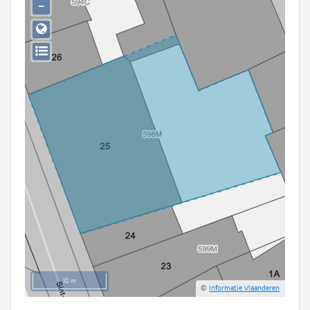
−
Persoon of collectief
Downloads
Hergebruik
Aanmelden
10 m
©
Informatie Vlaanderen