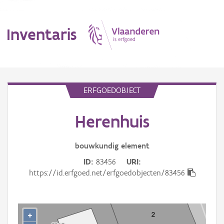
Inventaris
MENU
ERFGOEDOBJECT
Herenhuis
Erfgoedobject
Aanduidingsobject
bouwkundig
element
ID
83456
URI
Waarneming
https://id.erfgoed.net/erfgoedobjecten/83456
Thema
Gebeurtenis
+