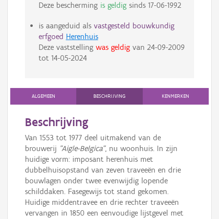
Deze bescherming
is geldig
sinds
17-06-1992
is aangeduid als
vastgesteld bouwkundig
erfgoed
Herenhuis
Deze vaststelling
was geldig
van
24-09-2009
tot
14-05-2024
ALGEMEEN
BESCHRIJVING
KENMERKEN
Beschrijving
Van 1553 tot 1977 deel uitmakend van de
brouwerij
"Aigle-Belgica"
, nu woonhuis. In zijn
huidige vorm: imposant herenhuis met
dubbelhuisopstand van zeven traveeën en drie
bouwlagen onder twee evenwijdig lopende
schilddaken. Fasegewijs tot stand gekomen.
Huidige middentravee en drie rechter traveeën
vervangen in 1850 een eenvoudige lijstgevel met