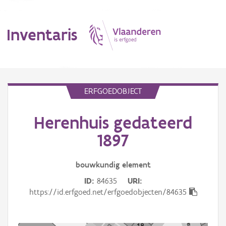
Inventaris
MENU
ERFGOEDOBJECT
Herenhuis gedateerd
Erfgoedobject
1897
Aanduidingsobject
bouwkundig
element
Waarneming
ID
84635
URI
Thema
https://id.erfgoed.net/erfgoedobjecten/84635
Gebeurtenis