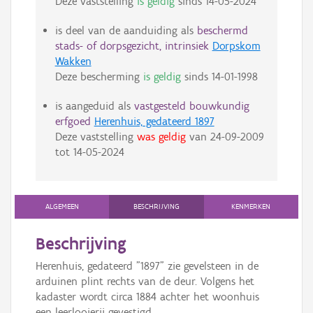
Deze vaststelling
is geldig
sinds
14-05-2024
is deel van de aanduiding als
beschermd
stads- of dorpsgezicht, intrinsiek
Dorpskom
Wakken
Deze bescherming
is geldig
sinds
14-01-1998
is aangeduid als
vastgesteld bouwkundig
erfgoed
Herenhuis, gedateerd 1897
Deze vaststelling
was geldig
van
24-09-2009
tot
14-05-2024
ALGEMEEN
BESCHRIJVING
KENMERKEN
Beschrijving
Herenhuis, gedateerd "1897" zie gevelsteen in de
arduinen plint rechts van de deur. Volgens het
kadaster wordt circa 1884 achter het woonhuis
een leerlooierij gevestigd.