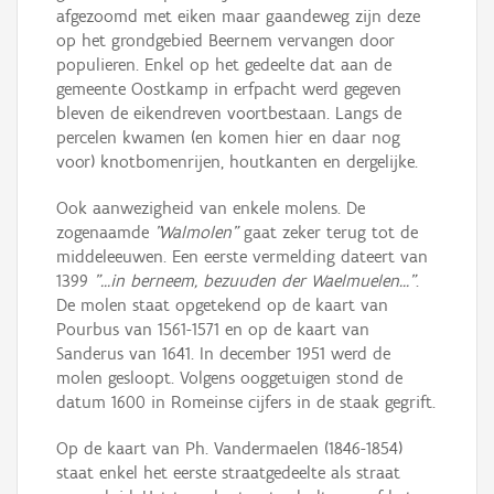
afgezoomd met eiken maar gaandeweg zijn deze
op het grondgebied Beernem vervangen door
populieren. Enkel op het gedeelte dat aan de
gemeente Oostkamp in erfpacht werd gegeven
bleven de eikendreven voortbestaan. Langs de
percelen kwamen (en komen hier en daar nog
voor) knotbomenrijen, houtkanten en dergelijke.
Ook aanwezigheid van enkele molens. De
zogenaamde
"Walmolen"
gaat zeker terug tot de
middeleeuwen. Een eerste vermelding dateert van
1399
"...in berneem, bezuuden der Waelmuelen..."
.
De molen staat opgetekend op de kaart van
Pourbus van 1561-1571 en op de kaart van
Sanderus van 1641. In december 1951 werd de
molen gesloopt. Volgens ooggetuigen stond de
datum 1600 in Romeinse cijfers in de staak gegrift.
Op de kaart van Ph. Vandermaelen (1846-1854)
staat enkel het eerste straatgedeelte als straat