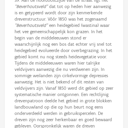
39. Aan de noordoostzijde van de straat ligt het
"Beverhoutsveld"
dat tot op heden hier aanwezig
is en getypeerd wordt door zijn kenmerkende
drevenstructuur. Vóór 1850 was het zogenaamd
"Beverhoutsveld"
een heidegebied (wastina) waar
het vee gemeenschappelijk kon grazen. In het
begin van de middeleeuwen stond er
waarschijnlijk nog een bos dat echter vrij snel tot
heidegebied evolueerde door overbegrazing. In het
gebied komt nu nog steeds heidevegetatie voor.
Tijdens de middeleeuwen waren hier talrijke
veldvijvers aanwezig die nu verdwenen zijn. In
sommige weilanden zijn cirkelvormige depressies
aanwezig. Het is niet bekend of dit resten van
veldvijvers zijn. Vanaf 1850 werd dit gebied op zeer
systematische manier ontgonnen. Een rechtlijnig
drevenpatroon deelde het gebied in grote blokken
landbouwland op die op hun beurt nog eens
onderverdeeld werden in gebruikspercelen. De
dreven zijn nog zeer herkenbaar en goed bewaard
gebleven. Oorspronkelijk waren de dreven