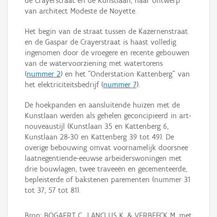
de Crayerstraat en de Kunstlaan, naar ontwerp
van architect Modeste de Noyette.
Het begin van de straat tussen de Kazernenstraat
en de Gaspar de Crayerstraat is haast volledig
ingenomen door de vroegere en recente gebouwen
van de watervoorziening met watertorens
(
nummer 2
) en het "Onderstation Kattenberg" van
het elektriciteitsbedrijf (
nummer 7
).
De hoekpanden en aansluitende huizen met de
Kunstlaan werden als gehelen geconcipieerd in art-
nouveaustijl (Kunstlaan 35 en Kattenberg 6,
Kunstlaan 28-30 en Kattenberg 39 tot 49). De
overige bebouwing omvat voornamelijk doorsnee
laatnegentiende-eeuwse arbeiderswoningen met
drie bouwlagen, twee traveeën en gecementeerde,
bepleisterde of bakstenen parementen (nummer 31
tot 37, 57 tot 81).
Bron: BOGAERT C., LANCLUS K. & VERBEECK M. met