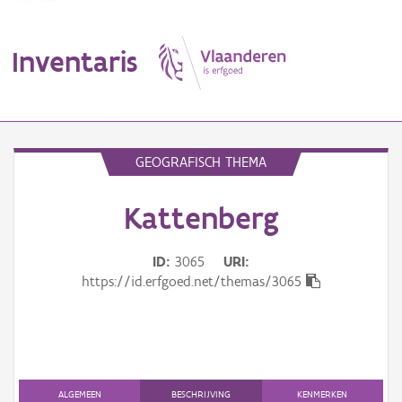
Inventaris
MENU
GEOGRAFISCH THEMA
Kattenberg
Erfgoedobject
Aanduidingsobject
ID
3065
URI
https://id.erfgoed.net/themas/3065
Waarneming
Thema
Gebeurtenis
ALGEMEEN
BESCHRIJVING
KENMERKEN