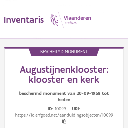
Inventaris
MENU
BESCHERMD MONUMENT
Augustijnenklooster:
Erfgoedobject
klooster en kerk
Aanduidingsobject
beschermd monument van
20-09-1958
tot
Waarneming
heden
Thema
ID
10099
URI
https://id.erfgoed.net/aanduidingsobjecten/10099
Gebeurtenis