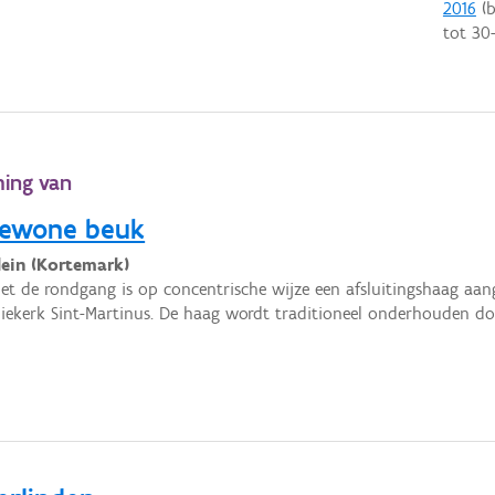
2016
(b
tot
30
ming van
 gewone beuk
ein (Kortemark)
met de rondgang is op concentrische wijze een afsluitingshaag a
iekerk Sint-Martinus. De haag wordt traditioneel onderhouden doo