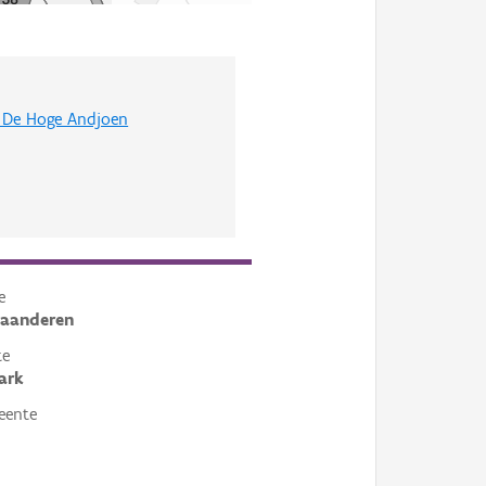
e De Hoge Andjoen
e
laanderen
te
ark
eente