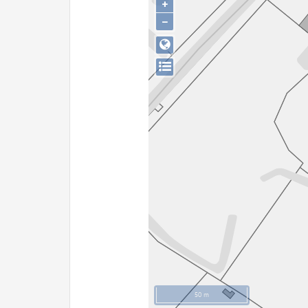
+
−
50 m