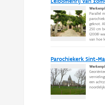
Leibomenrij van zom
Werkenpl
Parallel 
parochiek
geknot. A
250 cm be
(2008) wa
van hoe l
Parochiekerk Sint-Ma
Werkenpl
Georiënte
vernielin
een achtz
noordelij