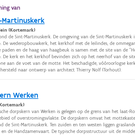
ming van
-Martinuskerk
ein (Kortemark)
ond de Sint-Martinuskerk. De omgeving van de Sint-Martinuskerk i
. De wederopbouwkerk, het kerkhof met de leilindes, de ommegan
e paden en de haag van haagbeuk is samen met de site van de "H
. De kerk en het kerkhof bevinden zich op het neerhof van de sit
one aan de voet van de motte. Het beschadigde, vóóroorlogse kerk
 hersteld naar ontwerp van architect Thierry Nolf (Torhout).
kern Werken
Kortemark)
ische dorpskern van Werken is gelegen op de grens van het laat-
ebied of overstromingsvlakte. De dorpskern omvat het mottekast
nd de Sint-Martinuskerk. Ten zuiden en ten westen liggen graslande
 en de Handzamenvaart. De typische dorpsstructuur uit de midde