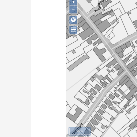
+
−
50 m