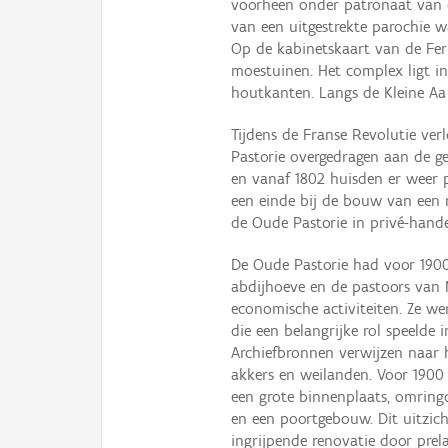
voorheen onder patronaat van d
van een uitgestrekte parochie 
Op de kabinetskaart van de Fer
moestuinen. Het complex ligt i
houtkanten. Langs de Kleine Aa
Tijdens de Franse Revolutie ve
Pastorie overgedragen aan de ge
en vanaf 1802 huisden er weer 
een einde bij de bouw van een 
de Oude Pastorie in privé-han
De Oude Pastorie had voor 1900 
abdijhoeve en de pastoors van N
economische activiteiten. Ze we
die een belangrijke rol speeld
Archiefbronnen verwijzen naar
akkers en weilanden. Voor 190
een grote binnenplaats, omringd
en een poortgebouw. Dit uitzich
ingrijpende renovatie door prel