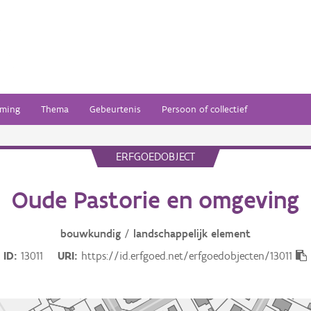
ming
Thema
Gebeurtenis
Persoon of collectief
ERFGOEDOBJECT
Oude Pastorie en omgeving
bouwkundig
/
landschappelijk
element
ID
13011
URI
https://id.erfgoed.net/erfgoedobjecten/13011