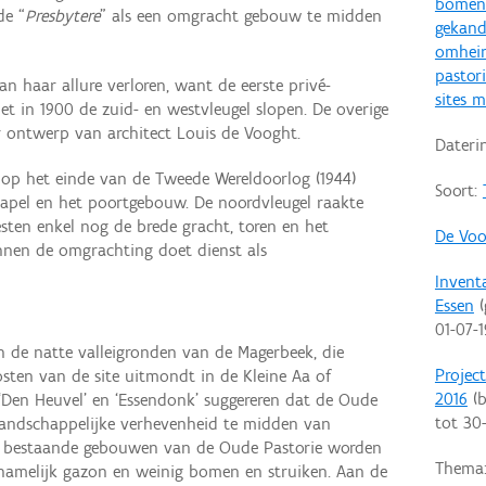
bomenr
de “
Presbytere
” als een omgracht gebouw te midden
gekand
omhei
pastor
an haar allure verloren, want de eerste privé-
sites 
liet in 1900 de zuid- en westvleugel slopen. De overige
 ontwerp van architect Louis de Vooght.
Dateri
 op het einde van de Tweede Wereldoorlog (1944)
Soort:
apel en het poortgebouw. De noordvleugel raakte
sten enkel nog de brede gracht, toren en het
De Voo
nnen de omgrachting doet dienst als
Invent
Essen
(
01-07-
n de natte valleigronden van de Magerbeek, die
Projec
sten van de site uitmondt in de Kleine Aa of
2016
(b
‘Den Heuvel’ en ‘Essendonk’ suggereren dat de Oude
tot
30
 landschappelijke verhevenheid te midden van
g bestaande gebouwen van de Oude Pastorie worden
Thema
amelijk gazon en weinig bomen en struiken. Aan de