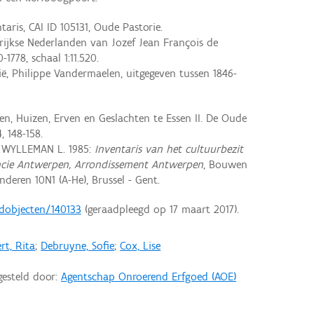
aris, CAI ID 105131, Oude Pastorie.
ijkse Nederlanden van Jozef Jean François de
-1778, schaal 1:11.520.
ië, Philippe Vandermaelen, uitgegeven tussen 1846-
, Huizen, Erven en Geslachten te Essen II. De Oude
4, 148-158.
 WYLLEMAN L. 1985:
Inventaris van het cultuurbezit
vincie Antwerpen, Arrondissement Antwerpen
, Bouwen
deren 10N1 (A-He), Brussel - Gent.
edobjecten/140133
(geraadpleegd op 17 maart 2017).
rt, Rita
;
Debruyne, Sofie
;
Cox, Lise
gesteld door:
Agentschap Onroerend Erfgoed (AOE)