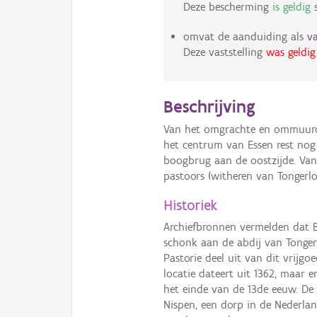
Deze bescherming
is geldig
s
omvat de aanduiding als
v
Deze vaststelling
was geldig
Beschrijving
Van het omgrachte en ommuur
het centrum van Essen rest nog h
boogbrug aan de oostzijde. Van
pastoors (witheren van Tongerlo
Historiek
Archiefbronnen vermelden dat Be
schonk aan de abdij van Tonge
Pastorie deel uit van dit vrijg
locatie dateert uit 1362, maar 
het einde van de 13de eeuw. D
Nispen, een dorp in de Nederla