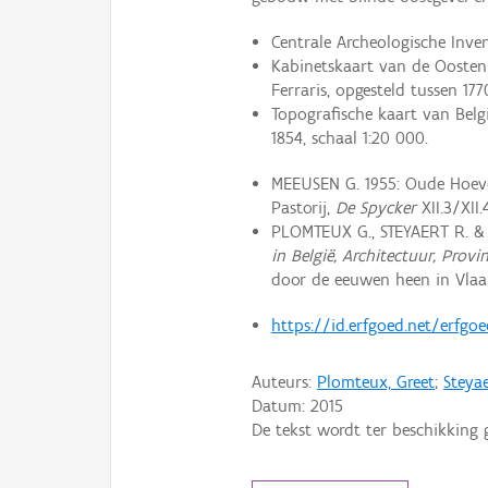
Centrale Archeologische Invent
Kabinetskaart van de Oostenr
Ferraris, opgesteld tussen 1770
Topografische kaart van Belg
1854, schaal 1:20 000.
MEEUSEN G. 1955: Oude Hoeven
Pastorij,
De Spycker
XII.3/XII.
PLOMTEUX G., STEYAERT R. &
in België, Architectuur, Pro
door de eeuwen heen in Vlaan
https://id.erfgoed.net/erfgo
Auteurs:
Plomteux, Greet
;
Steyae
Datum:
2015
De tekst wordt ter beschikking 