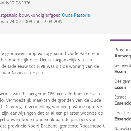
inds
10-08-1976
astgesteld bouwkundig erfgoed
Oude Pastorie
van
24-09-2009
tot
29-03-2019
Provinci
de gebouwencomplex zogenaamd Oude Pastorie in
Antwer
et noordelijk deel. Het is toegankelijk via een
Gemeen
 de 13de eeuw tot 1898 was dit de woning van de
Essen
) van Nispen en Essen.
Deelgem
Essen
rner van Rijsbergen in 1159 een allodium te Essen
Straat
rlo. Vermoedelijk maakten de gronden van de Oude
Essend
oed. De vroegste vermelding van een pastorie op deze
Locatie
er zijn aanwijzingen dat er al een priester woonde op
Essendo
e gebouwen boden onderdak aan de pastoors van
ndse provincie Noord-Brabant (gemeente Roosendaal),
Nauwkeu