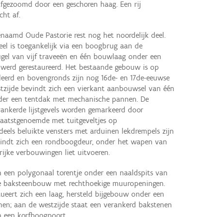
afgezoomd door een geschoren haag. Een rij
ht af.
aamd Oude Pastorie rest nog het noordelijk deel.
l is toegankelijk via een boogbrug aan de
ugel van vijf traveeën en één bouwlaag onder een
 werd gerestaureerd. Het bestaande gebouw is op
eerd en bovengronds zijn nog 16de- en 17de-eeuwse
tzijde bevindt zich een vierkant aanbouwsel van één
nder een tentdak met mechanische pannen. De
erankerde lijstgevels worden gemarkeerd door
laatstgenoemde met tuitgeveltjes op
eels beluikte vensters met arduinen lekdrempels zijn
evindt zich een rondboogdeur, onder het wapen van
grijke verbouwingen liet uitvoeren.
h een polygonaal torentje onder een naaldspits van
rde baksteenbouw met rechthoekige muuropeningen.
tueert zich een laag, hersteld bijgebouw onder een
en; aan de westzijde staat een verankerd bakstenen
n een korfboogpoort.