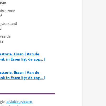
 15m
akte zone
²
gstoestand
d
waarde
ig
storie, Essen | Aan de
nk in Essen ligt de zog… |
storie, Essen | Aan de
nk in Essen ligt de zog… |
gie:
afsluitingshagen
,