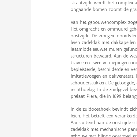
straatzijde wordt het complex 
opgaande bomen zoomt de grac
Van het gebouwencomplex zogen
Het omgracht en ommuurd gehee
oostzijde. De vroegere noordvle
leien zadeldak met dakkapellen
laatmiddeleeuwse muren gefund
structuren bewaard. Aan de wes
travee en twee verdiepingen o
bepleisterde, beschilderde en v
imitatievoegen en dakvensters, 
schouderstukken. De getoogde, d
rechthoekig. In de zuidgevel b
prelaat Piera, die in 1699 belan
In de zuidoosthoek bevindt zic
leien. Het betreft een veranke
Aansluitend aan de oostzijde si
zadeldak met mechanische pann
gebouw met blinde oostgevel e