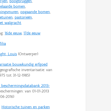
ijen
,
boogbruggen
,
elaarde bomen
,
ningsmuren
,
opgaande bomen
,
ietuinen
,
pastorieën
,
met walgracht
ng:
16de eeuw
,
17de eeuw
Tilia
ght, Louis
(Ontwerper)
arisatie bouwkundig erfgoed
geografische inventarisatie: van
1975
tot
31-12-1985
)
t beschermingsdatabank 2013-
eschermingen: van
01-01-2013
-06-2016
)
:
Historische tuinen en parken