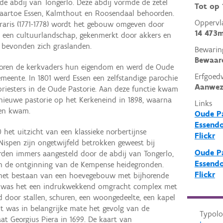
e abdij van Tongerlo. Deze abdij vormde de zetel
Tot op
waartoe Essen, Kalmthout en Roosendaal behoorden.
Oppervl
raris (1771-1778) wordt het gebouw omgeven door
14 473m
n een cultuurlandschap, gekenmerkt door akkers en
 bevonden zich graslanden.
Bewarin
Bewaar
rloren de kerkvaders hun eigendom en werd de Oude
Erfgoed
meente. In 1801 werd Essen een zelfstandige parochie
Aanwez
priesters in de Oude Pastorie. Aan deze functie kwam
nieuwe pastorie op het Kerkeneind in 1898, waarna
Links
den kwam.
Oude Pa
Essendo
het uitzicht van een klassieke norbertijnse
Flickr
ispen zijn ongetwijfeld betrokken geweest bij
Oude Pa
rden immers aangesteld door de abdij van Tongerlo,
Essendo
e in de ontginning van de Kempense heidegronden.
Flickr
 het bestaan van een hoevegebouw met bijhorende
0 was het een indrukwekkend omgracht complex met
 door stallen, schuren, een woongedeelte, een kapel
t was in belangrijke mate het gevolg van de
Typolo
aat Georgius Piera in 1699. De kaart van