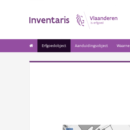
Inventaris
Erfgoedobject
Aanduidingsobject
Waarne