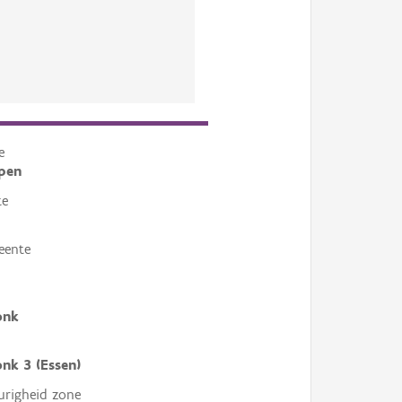
e
pen
te
eente
onk
nk 3 (Essen)
righeid zone