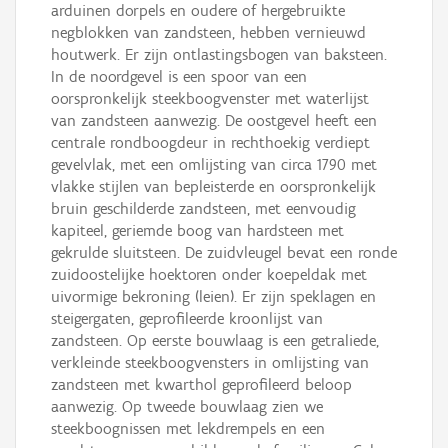
arduinen dorpels en oudere of hergebruikte
negblokken van zandsteen, hebben vernieuwd
houtwerk. Er zijn ontlastingsbogen van baksteen.
In de noordgevel is een spoor van een
oorspronkelijk steekboogvenster met waterlijst
van zandsteen aanwezig. De oostgevel heeft een
centrale rondboogdeur in rechthoekig verdiept
gevelvlak, met een omlijsting van circa 1790 met
vlakke stijlen van bepleisterde en oorspronkelijk
bruin geschilderde zandsteen, met eenvoudig
kapiteel, geriemde boog van hardsteen met
gekrulde sluitsteen. De zuidvleugel bevat een ronde
zuidoostelijke hoektoren onder koepeldak met
uivormige bekroning (leien). Er zijn speklagen en
steigergaten, geprofileerde kroonlijst van
zandsteen. Op eerste bouwlaag is een getraliede,
verkleinde steekboogvensters in omlijsting van
zandsteen met kwarthol geprofileerd beloop
aanwezig. Op tweede bouwlaag zien we
steekboognissen met lekdrempels en een