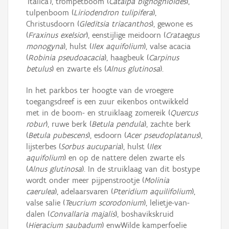
'Italica'), trompetboom (
Catalpa bignognioides
),
tulpenboom (
Liriodendron tulipifera
),
Christusdoorn (
Gleditsia triacanthos
), gewone es
(
Fraxinus exelsior
), eenstijlige meidoorn (
Crataegus
monogyna
), hulst (
Ilex aquifolium
), valse acacia
(
Robinia pseudoacacia
), haagbeuk (
Carpinus
betulus
) en zwarte els (
Alnus glutinosa
).
In het parkbos ter hoogte van de vroegere
toegangsdreef is een zuur eikenbos ontwikkeld
met in de boom- en struiklaag zomereik (
Quercus
robur
), ruwe berk (
Betula pendula
), zachte berk
(
Betula pubescens
), esdoorn (
Acer pseudoplatanus
),
lijsterbes (
Sorbus aucuparia
), hulst (
Ilex
aquifolium
) en op de nattere delen zwarte els
(
Alnus glutinosa
). In de struiklaag van dit bostype
wordt onder meer pijpenstrootje (
Molinia
caerulea
), adelaarsvaren (
Pteridium aquilifolium
),
valse salie (
Teucrium scorodonium
), lelietje-van-
dalen (
Convallaria majalis
), boshavikskruid
(
Hieracium saubadum
) enwWilde kamperfoelie