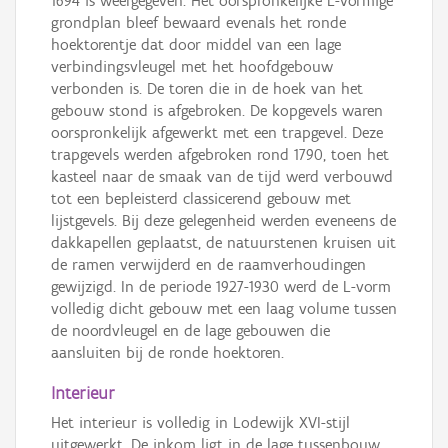
1694 is weergegeven. Het oorspronkelijke L-vormige
grondplan bleef bewaard evenals het ronde
hoektorentje dat door middel van een lage
verbindingsvleugel met het hoofdgebouw
verbonden is. De toren die in de hoek van het
gebouw stond is afgebroken. De kopgevels waren
oorspronkelijk afgewerkt met een trapgevel. Deze
trapgevels werden afgebroken rond 1790, toen het
kasteel naar de smaak van de tijd werd verbouwd
tot een bepleisterd classicerend gebouw met
lijstgevels. Bij deze gelegenheid werden eveneens de
dakkapellen geplaatst, de natuurstenen kruisen uit
de ramen verwijderd en de raamverhoudingen
gewijzigd. In de periode 1927-1930 werd de L-vorm
volledig dicht gebouw met een laag volume tussen
de noordvleugel en de lage gebouwen die
aansluiten bij de ronde hoektoren.
Interieur
Het interieur is volledig in Lodewijk XVI-stijl
uitgewerkt. De inkom ligt in de lage tussenbouw