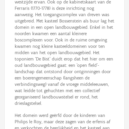
westzijde ervan. Ook op de kabinetskaart van de
Ferraris (1770-1778) is deze inrichting nog
aanwezig. Het toegangscomplex van dreven was
uitgebreid. Met kasteel Bossenstein als buur lag het
domein in een open landbouwgebied. Enkel in het
noorden kwamen een aantal kleinere
boscomplexen voor. Ook in de ruime omgeving
kwamen nog kleine kasteeldomeinen voor ten
midden van het open landbouwgebied. Het
toponiem ‘De Bist’ duidt erop dat het hier om een
oud landbouwgebied gaat: een 'open field'-
landschap dat ontstond door ontginningen door
een boerengemeenschap (langsheen de
verbindingsweg) vanaf de vroege middeleeuwen,
wat leidde tot gehuchten met een collectief
georganiseerd landbouwstelsel er rond, het
drieslagstelsel.
Het domein werd geërfd door de kinderen van
Philips le Roy, maar deze zagen van de erfenis af
en verkochten de heerlijkheid en het kasteel aan