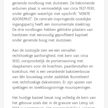
geriemde rondboog met sluitsteen. De bekronende
arduinen plaat is vermoedelijk van circa 1927-1930,
onder gebogen waterlijst met opschrift: "VENITE
ADOREMUS". De centrale inspringende oostelijke
ingangspartij heeft een monumentale steektrap.
De drie rondbogen hebben geblokte pilasters van
hardsteen met eenvoudig geprofileerd kapiteel
onder geriemde boog met sluitsteen.
Aan de oostzijde zien we een vervallen
rechthoekige aanhorigheid, met kern van circa
1650, oorspronkelijk de portierswoning met
slaapkamers voor de knechten, paardenstallen en
koetshuis. Het is een verankerde baksteenbouw
van één bouwlaag onder zadeldak (kunstleien)
met rechthoekige dakvensters. Er zijn sporen van
speklagen en steekboogvormige muuropeningen.
Het huidige kasteel bevat nog volledig de kern van
het gebouw zoals dat in de gravure van Leroy uit