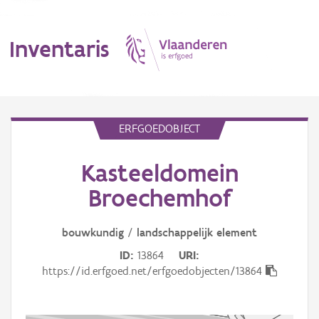
Inventaris
MENU
ERFGOEDOBJECT
Kasteeldomein
Erfgoedobject
Broechemhof
Aanduidingsobject
bouwkundig
/
landschappelijk
element
Waarneming
ID
13864
URI
Thema
https://id.erfgoed.net/erfgoedobjecten/13864
Gebeurtenis