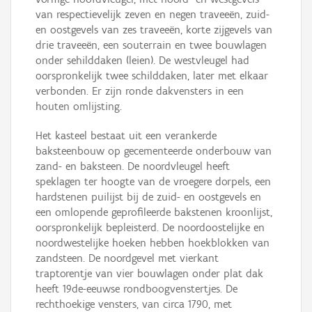
van respectievelijk zeven en negen traveeën, zuid-
en oostgevels van zes traveeën, korte zijgevels van
drie traveeën, een souterrain en twee bouwlagen
onder sehilddaken (leien). De westvleugel had
oorspronkelijk twee schilddaken, later met elkaar
verbonden. Er zijn ronde dakvensters in een
houten omlijsting.
Het kasteel bestaat uit een verankerde
baksteenbouw op gecementeerde onderbouw van
zand- en baksteen. De noordvleugel heeft
speklagen ter hoogte van de vroegere dorpels, een
hardstenen puilijst bij de zuid- en oostgevels en
een omlopende geprofileerde bakstenen kroonlijst,
oorspronkelijk bepleisterd. De noordoostelijke en
noordwestelijke hoeken hebben hoekblokken van
zandsteen. De noordgevel met vierkant
traptorentje van vier bouwlagen onder plat dak
heeft 19de-eeuwse rondboogvenstertjes. De
rechthoekige vensters, van circa 1790, met