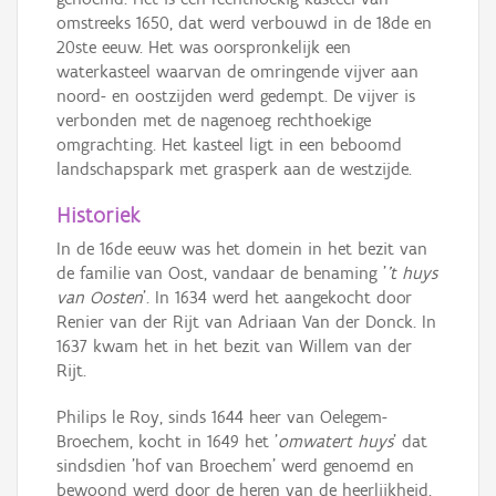
omstreeks 1650, dat werd verbouwd in de 18de en
20ste eeuw. Het was oorspronkelijk een
waterkasteel waarvan de omringende vijver aan
noord- en oostzijden werd gedempt. De vijver is
verbonden met de nagenoeg rechthoekige
omgrachting. Het kasteel ligt in een beboomd
landschapspark met grasperk aan de westzijde.
Historiek
In de 16de eeuw was het domein in het bezit van
de familie van Oost, vandaar de benaming '
't huys
van Oosten
'. In 1634 werd het aangekocht door
Renier van der Rijt van Adriaan Van der Donck. In
1637 kwam het in het bezit van Willem van der
Rijt.
Philips le Roy, sinds 1644 heer van Oelegem-
Broechem, kocht in 1649 het '
omwatert huys
' dat
sindsdien 'hof van Broechem' werd genoemd en
bewoond werd door de heren van de heerlijkheid.