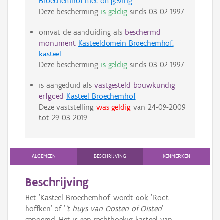
Broechemhof met omgeving
Deze bescherming
is geldig
sinds
03-02-1997
omvat de aanduiding als
beschermd
monument
Kasteeldomein Broechemhof:
kasteel
Deze bescherming
is geldig
sinds
03-02-1997
is aangeduid als
vastgesteld bouwkundig
erfgoed
Kasteel Broechemhof
Deze vaststelling
was geldig
van
24-09-2009
tot
29-03-2019
ALGEMEEN
BESCHRIJVING
KENMERKEN
Beschrijving
Het 'Kasteel Broechemhof' wordt ook 'Root
hoffken' of '
't huys van Oosten of Oisten
'
genoemd. Het is een rechthoekig kasteel van