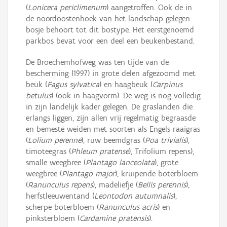
(
Lonicera periclimenum
) aangetroffen. Ook de in
de noordoostenhoek van het landschap gelegen
bosje behoort tot dit bostype. Het eerstgenoemd
parkbos bevat voor een deel een beukenbestand.
De Broechemhofweg was ten tijde van de
bescherming (1997) in grote delen afgezoomd met
beuk (
Fagus sylvatica
) en haagbeuk (
Carpinus
betulus
) (ook in haagvorm). De weg is nog volledig
in zijn landelijk kader gelegen. De graslanden die
erlangs liggen, zijn allen vrij regelmatig begraasde
en bemeste weiden met soorten als Engels raaigras
(
Lolium perenne
), ruw beemdgras (
Poa trivialis
),
timoteegras (
Phleum pratense
), Trifolium repens),
smalle weegbree (
Plantago lanceolata
), grote
weegbree (
Plantago major
), kruipende boterbloem
(
Ranunculus repens
), madeliefje (
Bellis perennis
),
herfstleeuwentand (
Leontodon autumnalis
),
scherpe boterbloem (
Ranunculus acris
) en
pinksterbloem (
Cardamine pratensis
).