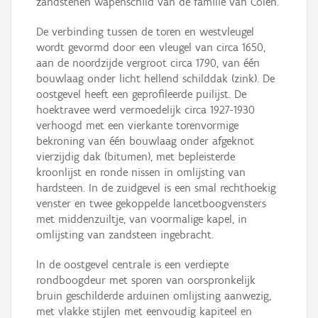
zandstenen wapenschild van de familie van Colen.
De verbinding tussen de toren en westvleugel
wordt gevormd door een vleugel van circa 1650,
aan de noordzijde vergroot circa 1790, van één
bouwlaag onder licht hellend schilddak (zink). De
oostgevel heeft een geprofileerde puilijst. De
hoektravee werd vermoedelijk circa 1927-1930
verhoogd met een vierkante torenvormige
bekroning van één bouwlaag onder afgeknot
vierzijdig dak (bitumen), met bepleisterde
kroonlijst en ronde nissen in omlijsting van
hardsteen. In de zuidgevel is een smal rechthoekig
venster en twee gekoppelde lancetboogvensters
met middenzuiltje, van voormalige kapel, in
omlijsting van zandsteen ingebracht.
In de oostgevel centrale is een verdiepte
rondboogdeur met sporen van oorspronkelijk
bruin geschilderde arduinen omlijsting aanwezig,
met vlakke stijlen met eenvoudig kapiteel en