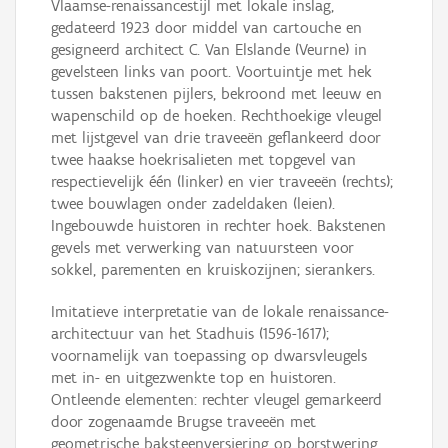
Vlaamse-renaissancestijl met lokale inslag,
gedateerd 1923 door middel van cartouche en
gesigneerd architect C. Van Elslande (Veurne) in
gevelsteen links van poort. Voortuintje met hek
tussen bakstenen pijlers, bekroond met leeuw en
wapenschild op de hoeken. Rechthoekige vleugel
met lijstgevel van drie traveeën geflankeerd door
twee haakse hoekrisalieten met topgevel van
respectievelijk één (linker) en vier traveeën (rechts);
twee bouwlagen onder zadeldaken (leien).
Ingebouwde huistoren in rechter hoek. Bakstenen
gevels met verwerking van natuursteen voor
sokkel, parementen en kruiskozijnen; sierankers.
Imitatieve interpretatie van de lokale renaissance-
architectuur van het Stadhuis (1596-1617);
voornamelijk van toepassing op dwarsvleugels
met in- en uitgezwenkte top en huistoren.
Ontleende elementen: rechter vleugel gemarkeerd
door zogenaamde Brugse traveeën met
geometrische baksteenversiering op borstwering