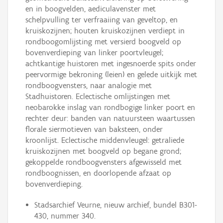
en in boogvelden, aediculavenster met
schelpvulling ter verfraaiing van geveltop, en
kruiskozijnen; houten kruiskozijnen verdiept in
rondboogomlijsting met versierd boogveld op
bovenverdieping van linker poortvleugel;
achtkantige huistoren met ingesnoerde spits onder
peervormige bekroning (leien) en gelede uitkijk met
rondboogvensters, naar analogie met
Stadhuistoren. Eclectische omlijstingen met
neobarokke inslag van rondbogige linker poort en
rechter deur: banden van natuursteen waartussen
florale siermotieven van baksteen, onder
kroonlijst. Eclectische middenvleugel: getraliede
kruiskozijnen met boogveld op begane grond;
gekoppelde rondboogvensters afgewisseld met
rondboognissen, en doorlopende afzaat op
bovenverdieping.
Stadsarchief Veurne, nieuw archief, bundel B301-
430, nummer 340.