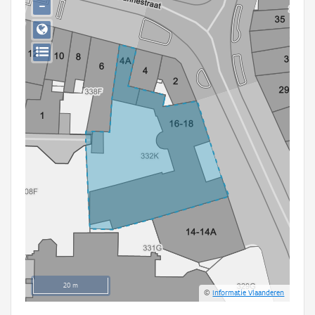
−
Persoon of collectief
Downloads
Hergebruik
Aanmelden
20 m
©
Informatie Vlaanderen