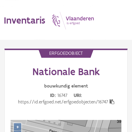
Inventaris
MENU
ERFGOEDOBJECT
Nationale Bank
Erfgoedobject
Aanduidingsobject
bouwkundig
element
ID
16747
URI
Waarneming
https://id.erfgoed.net/erfgoedobjecten/16747
Thema
Gebeurtenis
+