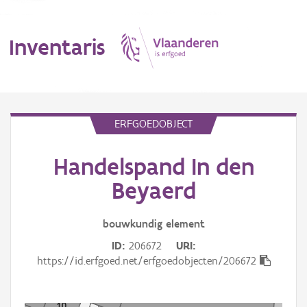
Inventaris
MENU
ERFGOEDOBJECT
Handelspand In den
Erfgoedobject
Beyaerd
Aanduidingsobject
bouwkundig
element
Waarneming
ID
206672
URI
Thema
https://id.erfgoed.net/erfgoedobjecten/206672
Gebeurtenis