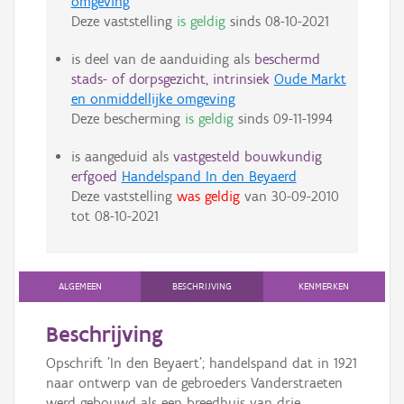
omgeving
Deze vaststelling
is geldig
sinds
08-10-2021
is deel van de aanduiding als
beschermd
stads- of dorpsgezicht, intrinsiek
Oude Markt
en onmiddellijke omgeving
Deze bescherming
is geldig
sinds
09-11-1994
is aangeduid als
vastgesteld bouwkundig
erfgoed
Handelspand In den Beyaerd
Deze vaststelling
was geldig
van
30-09-2010
tot
08-10-2021
ALGEMEEN
BESCHRIJVING
KENMERKEN
Beschrijving
Opschrift 'In den Beyaert'; handelspand dat in 1921
naar ontwerp van de gebroeders Vanderstraeten
werd gebouwd als een breedhuis van drie