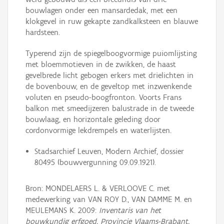
bouwlagen onder een mansardedak, met een
klokgevel in ruw gekapte zandkalksteen en blauwe
hardsteen.
Typerend zijn de spiegelboogvormige puiomlijsting
met bloemmotieven in de zwikken, de haast
gevelbrede licht gebogen erkers met drielichten in
de bovenbouw, en de geveltop met inzwenkende
voluten en pseudo-boogfronton. Voorts Frans
balkon met smeedijzeren balustrade in de tweede
bouwlaag, en horizontale geleding door
cordonvormige lekdrempels en waterlijsten.
Stadsarchief Leuven, Modern Archief, dossier
80495 (bouwvergunning 09.09.1921).
Bron: MONDELAERS L. & VERLOOVE C. met
medewerking van VAN ROY D., VAN DAMME M. en
MEULEMANS K. 2009:
Inventaris van het
bouwkundig erfgoed, Provincie Vlaams-Brabant,