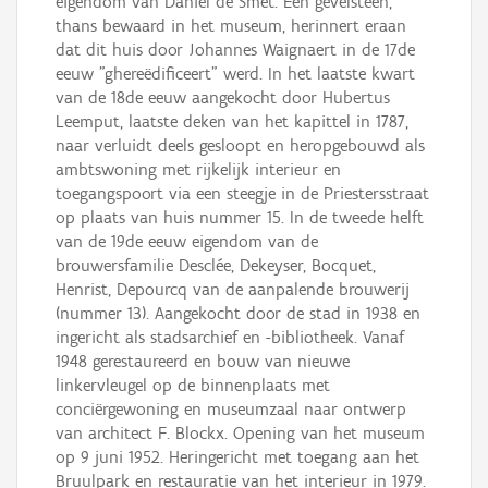
eigendom van Daniel de Smet. Een gevelsteen,
thans bewaard in het museum, herinnert eraan
dat dit huis door Johannes Waignaert in de 17de
eeuw "ghereëdificeert" werd. In het laatste kwart
van de 18de eeuw aangekocht door Hubertus
Leemput, laatste deken van het kapittel in 1787,
naar verluidt deels gesloopt en heropgebouwd als
ambtswoning met rijkelijk interieur en
toegangspoort via een steegje in de Priestersstraat
op plaats van huis nummer 15. In de tweede helft
van de 19de eeuw eigendom van de
brouwersfamilie Desclée, Dekeyser, Bocquet,
Henrist, Depourcq van de aanpalende brouwerij
(nummer 13). Aangekocht door de stad in 1938 en
ingericht als stadsarchief en -bibliotheek. Vanaf
1948 gerestaureerd en bouw van nieuwe
linkervleugel op de binnenplaats met
conciërgewoning en museumzaal naar ontwerp
van architect F. Blockx. Opening van het museum
op 9 juni 1952. Heringericht met toegang aan het
Bruulpark en restauratie van het interieur in 1979.