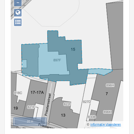
−
Persoon of collectief
Downloads
Hergebruik
Aanmelden
20 m
©
Informatie Vlaanderen