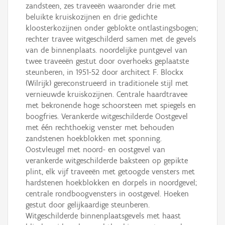
zandsteen, zes traveeën waaronder drie met
beluikte kruiskozijnen en drie gedichte
kloosterkozijnen onder geblokte ontlastingsbogen;
rechter travee witgeschilderd samen met de gevels
van de binnenplaats. noordelijke puntgevel van
twee traveeën gestut door overhoeks geplaatste
steunberen, in 1951-52 door architect F. Blockx
(Wilrijk) gereconstrueerd in traditionele stijl met
vernieuwde kruiskozijnen. Centrale haardtravee
met bekronende hoge schoorsteen met spiegels en
boogfries. Verankerde witgeschilderde Oostgevel
met één rechthoekig venster met behouden
zandstenen hoekblokken met sponning.
Oostvleugel met noord- en oostgevel van
verankerde witgeschilderde baksteen op gepikte
plint, elk vijf traveeën met getoogde vensters met
hardstenen hoekblokken en dorpels in noordgevel;
centrale rondboogvensters in oostgevel. Hoeken
gestut door gelijkaardige steunberen.
Witgeschilderde binnenplaatsgevels met haast