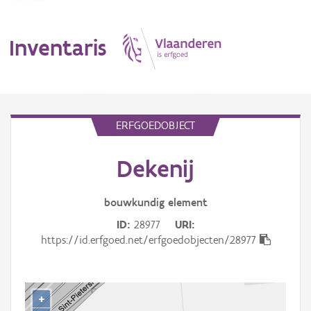
Inventaris
MENU
ERFGOEDOBJECT
Dekenij
Erfgoedobject
Aanduidingsobject
bouwkundig
element
ID
28977
URI
Waarneming
https://id.erfgoed.net/erfgoedobjecten/28977
Thema
Gebeurtenis
+