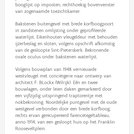
booglijst op imposten; rechthoekig bovenvenster
van zogenaamde toezichtkamer.
Bakstenen buitengevel met brede korfboogpoort
in zandstenen omlijsting onder geprofileerde
waterlijst. Eikenhouten vleugeldeur met behouden
ijzerbeslag en sloten, volgens opschrift afkomstig
van de gesloopte Sint-Pieterskerk. Bekronende
ovale oculus onder bakstenen waterlijst.
Volgens bouwplan van 1948 vernieuwde
westvleugel met conciërgerie naar ontwerp van
architect F. BLockx (Wilrijk). Eén en twee
bouwlagen, onder leien daken gemarkeerd door
een vijfzijdig uitspringend traptorentje met
nokbekroning. Noordelijke puntgevel met de oude
westgevel verbonden door een brede korfboog;
rechts ervan gerecupereerd faiencetegeltableau,
anno 1914, van een gesloopt huis op het Franklin
Rooseveltplein.