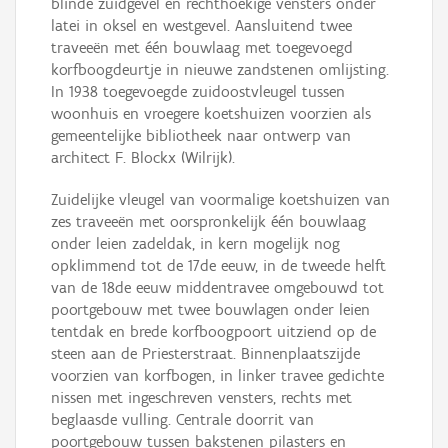
blinde zuidgevel en rechthoekige vensters onder
latei in oksel en westgevel. Aansluitend twee
traveeën met één bouwlaag met toegevoegd
korfboogdeurtje in nieuwe zandstenen omlijsting.
In 1938 toegevoegde zuidoostvleugel tussen
woonhuis en vroegere koetshuizen voorzien als
gemeentelijke bibliotheek naar ontwerp van
architect F. Blockx (Wilrijk).
Zuidelijke vleugel van voormalige koetshuizen van
zes traveeën met oorspronkelijk één bouwlaag
onder leien zadeldak, in kern mogelijk nog
opklimmend tot de 17de eeuw, in de tweede helft
van de 18de eeuw middentravee omgebouwd tot
poortgebouw met twee bouwlagen onder leien
tentdak en brede korfboogpoort uitziend op de
steen aan de Priesterstraat. Binnenplaatszijde
voorzien van korfbogen, in linker travee gedichte
nissen met ingeschreven vensters, rechts met
beglaasde vulling. Centrale doorrit van
poortgebouw tussen bakstenen pilasters en