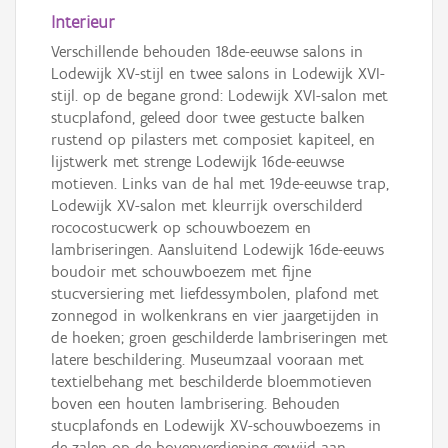
Interieur
Verschillende behouden 18de-eeuwse salons in
Lodewijk XV-stijl en twee salons in Lodewijk XVI-
stijl. op de begane grond: Lodewijk XVI-salon met
stucplafond, geleed door twee gestucte balken
rustend op pilasters met composiet kapiteel, en
lijstwerk met strenge Lodewijk 16de-eeuwse
motieven. Links van de hal met 19de-eeuwse trap,
Lodewijk XV-salon met kleurrijk overschilderd
rococostucwerk op schouwboezem en
lambriseringen. Aansluitend Lodewijk 16de-eeuws
boudoir met schouwboezem met fijne
stucversiering met liefdessymbolen, plafond met
zonnegod in wolkenkrans en vier jaargetijden in
de hoeken; groen geschilderde lambriseringen met
latere beschildering. Museumzaal vooraan met
textielbehang met beschilderde bloemmotieven
boven een houten lambrisering. Behouden
stucplafonds en Lodewijk XV-schouwboezems in
de zalen op de bovenverdieping gewijd aan