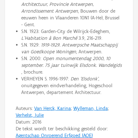
Architectuur, Provincie Antwerpen,
Arrondissement Antwerpen
, Bouwen door de
eeuwen heen in Vlaanderen 10N1 (A-He), Brussel
- Gent.
S.N. 1923: Garden-City de Wilrijck-Edeghem,
L’Habitation à Bon Marché
3.9, 216-219.
S.N. 1929:
1919-1929. Antwerpsche Maatschappij
van Goedkoope Woningen
, Antwerpen.
S.N. 2000:
Open monumentendag 2000, 10
september. 75 jaar tuinwijk Elsdonk. Wandelgids
, brochure.
VERHEYEN S. 1996-1997:
Den 'Elsdonk'
,
onuitgegeven eindverhandeling, Hogeschool
Antwerpen, departement Architectuur.
Auteurs:
Van Herck, Karina
;
Wylleman, Linda
;
Verhelst, Julie
Datum:
2016
De tekst wordt ter beschikking gesteld door:
Agentschap Onroerend Erfgoed (AOE)