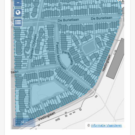
−
Persoon of collectief
Downloads
Hergebruik
Aanmelden
50 m
©
Informatie Vlaanderen