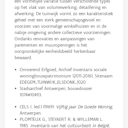
een vormelijke variatie tussen verschillende types
op het vlak van volumewerking, detaillering en
afwerking. De tuinwijk vormt zo een karakteristiek
geheel met een sterk gemeenschapsgevoel en
voorzien van voormalige winkelhuizen en in de
nabije omgeving andere collectieve voorzieningen.
Ondanks renovaties en aanpassingen van
parementen en muuropeningen is het
oorspronkelijke eenheidsbeeld herkenbaar
bewaard.
Onroerend Erfgoed, Archief Inventaris sociale
woningbouwpatrimonium (2011-2016), Sitenaam
EDEGEM_TUINWIJK_ELSDONK_1020.
Stadsarchief Antwerpen, bouwdossier
1074#10493.
CELS J. (ed.) (1969):
Vijftig jaar De Goede Woning
,
Antwerpen.
PLOMTEUX G., STEYAERT R. & WYLLEMAN L.
1985:
Inventaris van het cultuurbezit in België,