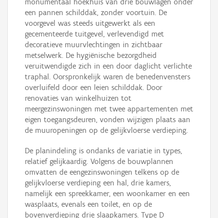
monumentaal hoekhuis van drie bouwlagen onder
een pannen schilddak, zonder voortuin. De
voorgevel was steeds uitgewerkt als een
gecementeerde tuitgevel, verlevendigd met
decoratieve muurvlechtingen in zichtbaar
metselwerk. De hygiënische bezorgdheid
veruitwendigde zich in een door daglicht verlichte
traphal. Oorspronkelijk waren de benedenvensters
overluifeld door een leien schilddak. Door
renovaties van winkelhuizen tot
meergezinswoningen met twee appartementen met
eigen toegangsdeuren, vonden wijzigen plaats aan
de muuropeningen op de gelijkvloerse verdieping.
De planindeling is ondanks de variatie in types,
relatief gelijkaardig. Volgens de bouwplannen
omvatten de eengezinswoningen telkens op de
gelijkvloerse verdieping een hal, drie kamers,
namelijk een spreekkamer, een woonkamer en een
wasplaats, evenals een toilet, en op de
bovenverdieping drie slaapkamers. Type D