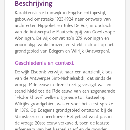
Beschrijving
Karakteristieke tuinwijk in Engelse cottagestijl,
gebouwd omstreeks 1923-1924 naar ontwerp van
architecten Hippoliet en Jules De Vos, in opdracht
van de Antwerpsche Maatschappij van Goedkoope
Woningen. De wijk omvat zo’n 279 woningen en
voormalige winkelhuizen, en strekt zich uit op het
grondgebied van Edegem en Wilrijk (Antwerpen).
Geschiedenis en context
De wijk Elsdonk verwijst naar een aanzienlijk bos
van de Antwerpse Sint-Michielsabdij dat sinds de
vroege 14de eeuw in deze streek gevestigd was en
stand hield tot de 17de eeuw. Van een zogenaamde
"Elsdonkhove" welke uitgroeide tot kasteel op
Wilrijks grondgebied, was er voor het eerst sprake
in 1376. Op Edegems grondgebied ontstond bij de
Struisbeek een neerhoeve. Het gebied werd pas in
de vroege 20ste eeuw verkaveld, toen de laatste
erfgenaam van het kasteel stierf en de gronden