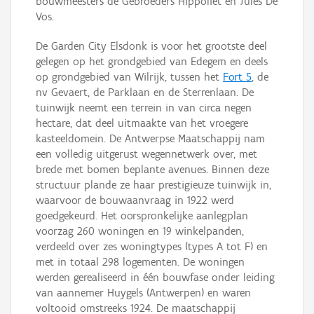
bouwmeesters de Gebroeders Hippoliet en Jules De
Vos.
De Garden City Elsdonk is voor het grootste deel
gelegen op het grondgebied van Edegem en deels
op grondgebied van Wilrijk, tussen het
Fort 5
, de
nv Gevaert, de Parklaan en de Sterrenlaan. De
tuinwijk neemt een terrein in van circa negen
hectare, dat deel uitmaakte van het vroegere
kasteeldomein. De Antwerpse Maatschappij nam
een volledig uitgerust wegennetwerk over, met
brede met bomen beplante avenues. Binnen deze
structuur plande ze haar prestigieuze tuinwijk in,
waarvoor de bouwaanvraag in 1922 werd
goedgekeurd. Het oorspronkelijke aanlegplan
voorzag 260 woningen en 19 winkelpanden,
verdeeld over zes woningtypes (types A tot F) en
met in totaal 298 logementen. De woningen
werden gerealiseerd in één bouwfase onder leiding
van aannemer Huygels (Antwerpen) en waren
voltooid omstreeks 1924. De maatschappij