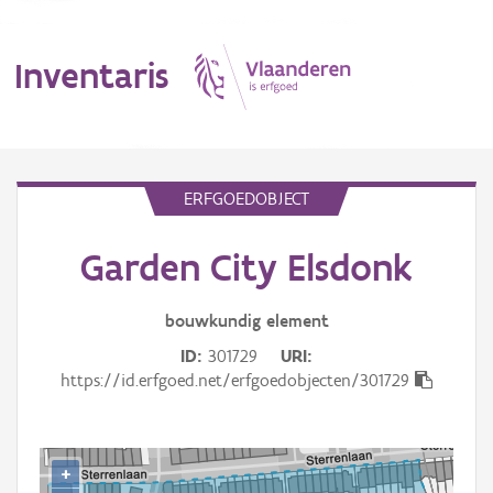
Inventaris
MENU
ERFGOEDOBJECT
Garden City Elsdonk
Erfgoedobject
Aanduidingsobject
bouwkundig
element
ID
301729
URI
Waarneming
https://id.erfgoed.net/erfgoedobjecten/301729
Thema
Gebeurtenis
+