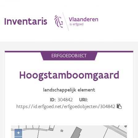
Inventaris
MENU
ERFGOEDOBJECT
Hoogstamboomgaard
Erfgoedobject
Aanduidingsobject
landschappelijk
element
ID
304842
URI
Waarneming
https://id.erfgoed.net/erfgoedobjecten/304842
Thema
Gebeurtenis
+