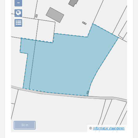
−
Persoon of collectief
Downloads
Hergebruik
Aanmelden
50 m
©
Informatie Vlaanderen