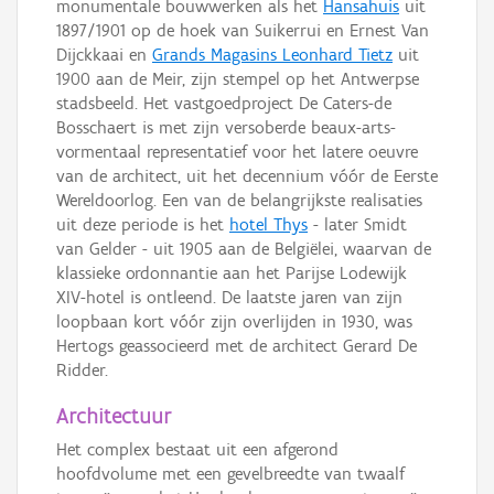
monumentale bouwwerken als het
Hansahuis
uit
1897/1901 op de hoek van Suikerrui en Ernest Van
Dijckkaai en
Grands Magasins Leonhard Tietz
uit
1900 aan de Meir, zijn stempel op het Antwerpse
stadsbeeld. Het vastgoedproject De Caters-de
Bosschaert is met zijn versoberde beaux-arts-
vormentaal representatief voor het latere oeuvre
van de architect, uit het decennium vóór de Eerste
Wereldoorlog. Een van de belangrijkste realisaties
uit deze periode is het
hotel Thys
- later Smidt
van Gelder - uit 1905 aan de Belgiëlei, waarvan de
klassieke ordonnantie aan het Parijse Lodewijk
XIV-hotel is ontleend. De laatste jaren van zijn
loopbaan kort vóór zijn overlijden in 1930, was
Hertogs geassocieerd met de architect Gerard De
Ridder.
Architectuur
Het complex bestaat uit een afgerond
hoofdvolume met een gevelbreedte van twaalf