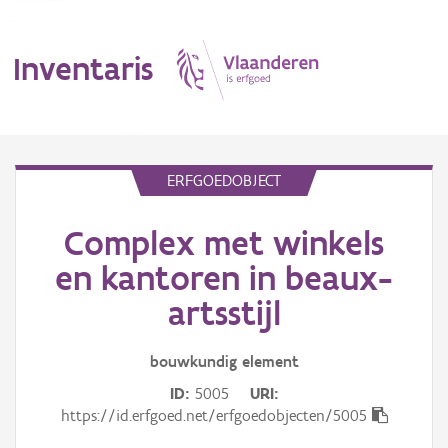
Inventaris
MENU
ERFGOEDOBJECT
Complex met winkels
Erfgoedobject
en kantoren in beaux-
Aanduidingsobject
artsstijl
Waarneming
bouwkundig
element
Thema
ID
5005
URI
https://id.erfgoed.net/erfgoedobjecten/5005
Gebeurtenis