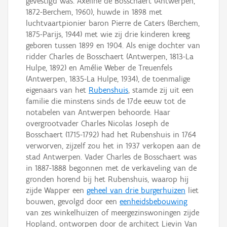
gevestigd was. Axeline de Bosschaert (Antwerpen,
1872-Berchem, 1960), huwde in 1898 met
luchtvaartpionier baron Pierre de Caters (Berchem,
1875-Parijs, 1944) met wie zij drie kinderen kreeg
geboren tussen 1899 en 1904. Als enige dochter van
ridder Charles de Bosschaert (Antwerpen, 1813-La
Hulpe, 1892) en Amélie Weber de Treuenfels
(Antwerpen, 1835-La Hulpe, 1934), de toenmalige
eigenaars van het
Rubenshuis
, stamde zij uit een
familie die minstens sinds de 17de eeuw tot de
notabelen van Antwerpen behoorde. Haar
overgrootvader Charles Nicolas Joseph de
Bosschaert (1715-1792) had het Rubenshuis in 1764
verworven, zijzelf zou het in 1937 verkopen aan de
stad Antwerpen. Vader Charles de Bosschaert was
in 1887-1888 begonnen met de verkaveling van de
gronden horend bij het Rubenshuis, waarop hij
zijde Wapper een
geheel van drie burgerhuizen
liet
bouwen, gevolgd door een
eenheidsbebouwing
van zes winkelhuizen of meergezinswoningen zijde
Hopland, ontworpen door de architect Lievin Van