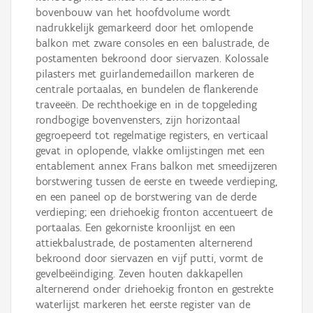
bovenbouw van het hoofdvolume wordt
nadrukkelijk gemarkeerd door het omlopende
balkon met zware consoles en een balustrade, de
postamenten bekroond door siervazen. Kolossale
pilasters met guirlandemedaillon markeren de
centrale portaalas, en bundelen de flankerende
traveeën. De rechthoekige en in de topgeleding
rondbogige bovenvensters, zijn horizontaal
gegroepeerd tot regelmatige registers, en verticaal
gevat in oplopende, vlakke omlijstingen met een
entablement annex Frans balkon met smeedijzeren
borstwering tussen de eerste en tweede verdieping,
en een paneel op de borstwering van de derde
verdieping; een driehoekig fronton accentueert de
portaalas. Een gekorniste kroonlijst en een
attiekbalustrade, de postamenten alternerend
bekroond door siervazen en vijf putti, vormt de
gevelbeëindiging. Zeven houten dakkapellen
alternerend onder driehoekig fronton en gestrekte
waterlijst markeren het eerste register van de