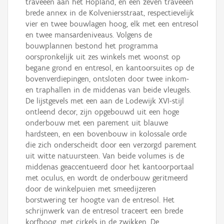
traveeën aan het Hopland, en een zeven traveeën
brede annex in de Kolveniersstraat, respectievelijk
vier en twee bouwlagen hoog, elk met een entresol
en twee mansardeniveaus. Volgens de
bouwplannen bestond het programma
oorspronkelijk uit zes winkels met woonst op
begane grond en entresol, en kantoorsuites op de
bovenverdiepingen, ontsloten door twee inkom-
en traphallen in de middenas van beide vleugels.
De lijstgevels met een aan de Lodewijk XVI-stijl
ontleend decor, zijn opgebouwd uit een hoge
onderbouw met een parement uit blauwe
hardsteen, en een bovenbouw in kolossale orde
die zich onderscheidt door een verzorgd parement
uit witte natuursteen. Van beide volumes is de
middenas geaccentueerd door het kantoorportaal
met oculus, en wordt de onderbouw geritmeerd
door de winkelpuien met smeedijzeren
borstwering ter hoogte van de entresol. Het
schrijnwerk van de entresol traceert een brede
korfboog, met cirkels in de zwikken. De