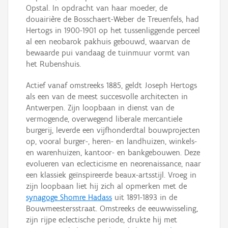
Opstal. In opdracht van haar moeder, de
douairière de Bosschaert-Weber de Treuenfels, had
Hertogs in 1900-1901 op het tussenliggende perceel
al een neobarok pakhuis gebouwd, waarvan de
bewaarde pui vandaag de tuinmuur vormt van
het Rubenshuis.
Actief vanaf omstreeks 1885, geldt Joseph Hertogs
als een van de meest succesvolle architecten in
Antwerpen. Zijn loopbaan in dienst van de
vermogende, overwegend liberale mercantiele
burgerij, leverde een vijfhonderdtal bouwprojecten
op, vooral burger-, heren- en landhuizen, winkels-
en warenhuizen, kantoor- en bankgebouwen. Deze
evolueren van eclecticisme en neorenaissance, naar
een klassiek geïnspireerde beaux-artsstijl. Vroeg in
zijn loopbaan liet hij zich al opmerken met de
synagoge Shomre Hadass
uit 1891-1893 in de
Bouwmeestersstraat. Omstreeks de eeuwwisseling,
zijn rijpe eclectische periode, drukte hij met