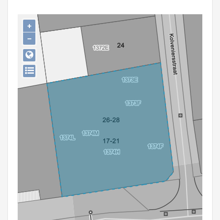
Persoon of collectief
+
Downloads
−
Hergebruik
Aanmelden