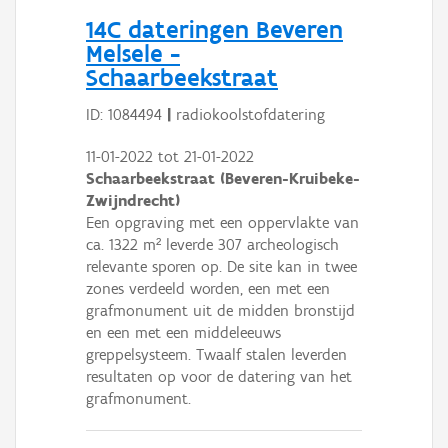
Persoon of collectief
14C dateringen Beveren
Melsele -
Downloads
Schaarbeekstraat
Hergebruik
ID: 1084494
|
radiokoolstofdatering
Aanmelden
11-01-2022
tot
21-01-2022
Schaarbeekstraat (Beveren-Kruibeke-
Zwijndrecht)
Een opgraving met een oppervlakte van
ca. 1322 m² leverde 307 archeologisch
relevante sporen op. De site kan in twee
zones verdeeld worden, een met een
grafmonument uit de midden bronstijd
en een met een middeleeuws
greppelsysteem. Twaalf stalen leverden
resultaten op voor de datering van het
grafmonument.