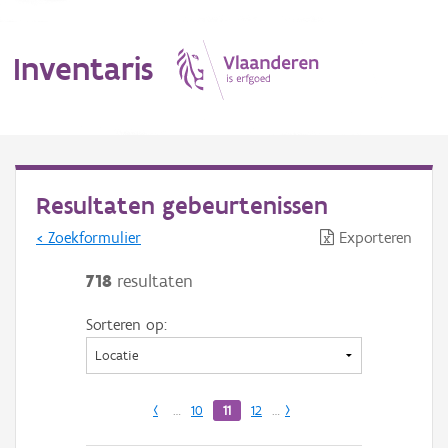
Inventaris
MENU
Resultaten gebeurtenissen
< Zoekformulier
Exporteren
Erfgoedobject
718
resultaten
Aanduidingsobject
Sorteren op:
Waarneming
Thema
‹
…
10
11
12
…
›
Gebeurtenis