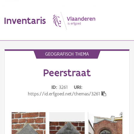
Inventaris
MENU
GEOGRAFISCH THEMA
Peerstraat
Erfgoedobject
Aanduidingsobject
ID
3261
URI
https://id.erfgoed.net/themas/3261
Waarneming
Thema
Gebeurtenis