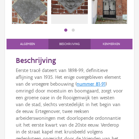
Persoon of collectief
Downloads
Hergebruik
Aanmelden
ALGEMEEN
BESCHRIJVING
KENMERKEN
Beschrijving
Eerste tracé dateert van 1898-99, definitieve
aflijning van 1935. Het enige overgebleven element
van de vroegere bebouwing (
nummer 81-91
)
omringd door moestuin en boomgaard, zorgt voor
een groene oase in de Rooigemwijk ten westen
van de stad, slechts verstedelijkt in het begin van
de eeuw. Ertegenover, twee reeksen
arbeiderswoningen met doorlopende ordonnantie
uit het eerste kwart van de 20ste eeuw. Verderop
in de straat kapel met kruisbeeld volgens
gedenksteen opgericht door de Vrienden van het