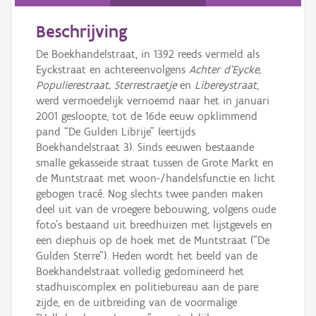
Persoon of collectief
Beschrijving
Downloads
De Boekhandelstraat, in 1392 reeds vermeld als
Hergebruik
Eyckstraat en achtereenvolgens
Achter d’Eycke,
Populierestraat, Sterrestraetje
en
Libereystraat
,
Aanmelden
werd vermoedelijk vernoemd naar het in januari
2001 gesloopte, tot de 16de eeuw opklimmend
pand “De Gulden Librije” (eertijds
Boekhandelstraat 3). Sinds eeuwen bestaande
smalle gekasseide straat tussen de Grote Markt en
de Muntstraat met woon-/handelsfunctie en licht
gebogen tracé. Nog slechts twee panden maken
deel uit van de vroegere bebouwing, volgens oude
foto's bestaand uit breedhuizen met lijstgevels en
een diephuis op de hoek met de Muntstraat ("De
Gulden Sterre"). Heden wordt het beeld van de
Boekhandelstraat volledig gedomineerd het
stadhuiscomplex en politiebureau aan de pare
zijde, en de uitbreiding van de voormalige