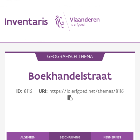
Inventaris
MENU
GEOGRAFISCH THEMA
Boekhandelstraat
Erfgoedobject
Aanduidingsobject
ID
8116
URI
https://id.erfgoed.net/themas/8116
Waarneming
Thema
Gebeurtenis
ALGEMEEN
BESCHRIJVING
KENMERKEN