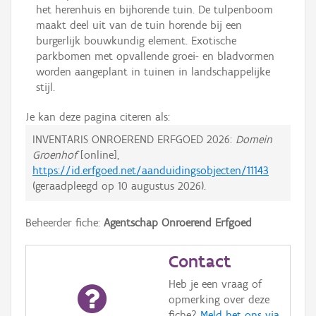
het herenhuis en bijhorende tuin. De tulpenboom
maakt deel uit van de tuin horende bij een
burgerlijk bouwkundig element. Exotische
parkbomen met opvallende groei- en bladvormen
worden aangeplant in tuinen in landschappelijke
stijl.
Je kan deze pagina citeren als:
INVENTARIS ONROEREND ERFGOED 2026:
Domein
Groenhof
[online],
https://id.erfgoed.net/aanduidingsobjecten/11143
(geraadpleegd op
10 augustus 2026
).
Beheerder fiche:
Agentschap Onroerend Erfgoed
Contact
Heb je een vraag of
opmerking over deze
fiche?
Meld het ons via