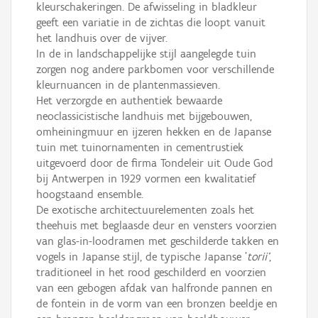
kleurschakeringen. De afwisseling in bladkleur
geeft een variatie in de zichtas die loopt vanuit
het landhuis over de vijver.
In de in landschappelijke stijl aangelegde tuin
zorgen nog andere parkbomen voor verschillende
kleurnuancen in de plantenmassieven.
Het verzorgde en authentiek bewaarde
neoclassicistische landhuis met bijgebouwen,
omheiningmuur en ijzeren hekken en de Japanse
tuin met tuinornamenten in cementrustiek
uitgevoerd door de firma Tondeleir uit Oude God
bij Antwerpen in 1929 vormen een kwalitatief
hoogstaand ensemble.
De exotische architectuurelementen zoals het
theehuis met beglaasde deur en vensters voorzien
van glas-in-loodramen met geschilderde takken en
vogels in Japanse stijl, de typische Japanse '
torii'
,
traditioneel in het rood geschilderd en voorzien
van een gebogen afdak van halfronde pannen en
de fontein in de vorm van een bronzen beeldje en