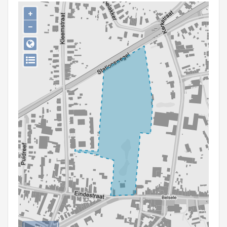
Persoon of collectief
+
−
Downloads
Hergebruik
Aanmelden