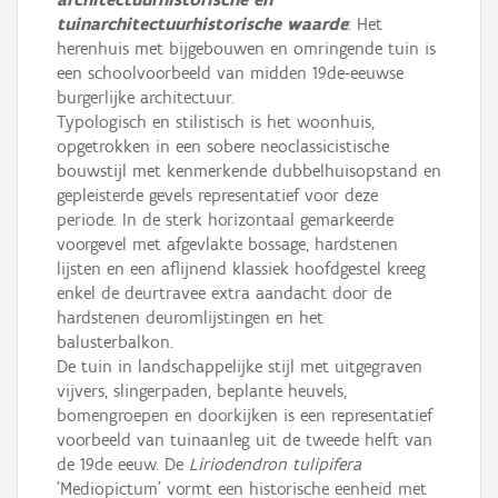
tuinarchitectuurhistorische waarde
: Het
herenhuis met bijgebouwen en omringende tuin is
een schoolvoorbeeld van midden 19de-eeuwse
burgerlijke architectuur.
Typologisch en stilistisch is het woonhuis,
opgetrokken in een sobere neoclassicistische
bouwstijl met kenmerkende dubbelhuisopstand en
gepleisterde gevels representatief voor deze
periode. In de sterk horizontaal gemarkeerde
voorgevel met afgevlakte bossage, hardstenen
lijsten en een aflijnend klassiek hoofdgestel kreeg
enkel de deurtravee extra aandacht door de
hardstenen deuromlijstingen en het
balusterbalkon.
De tuin in landschappelijke stijl met uitgegraven
vijvers, slingerpaden, beplante heuvels,
bomengroepen en doorkijken is een representatief
voorbeeld van tuinaanleg uit de tweede helft van
de 19de eeuw. De
Liriodendron tulipifera
'Mediopictum' vormt een historische eenheid met