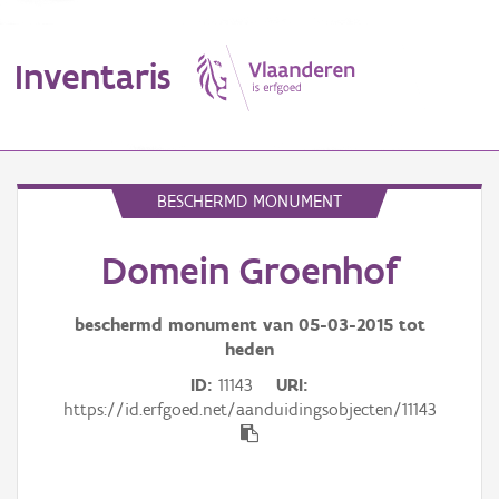
Inventaris
MENU
BESCHERMD MONUMENT
Domein Groenhof
Erfgoedobject
Aanduidingsobject
beschermd monument van
05-03-2015
tot
heden
Waarneming
ID
11143
URI
https://id.erfgoed.net/aanduidingsobjecten/11143
Thema
Gebeurtenis