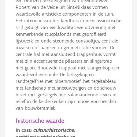
een bronzen beeldengroep van beeldhouwer
Robert Van de Velde uit Sint-Niklaas vormen
waardevolle artistieke componenten in de tuin.
Het interieur van het landhuis in neoclassicistische
stijl getuigt van een kwalitatieve uitvoering met
kenmerkende stucplafonds met geprofileerd
lijstwerk en ondersteunende consooltjes, centrale
rozassen of panelen in geometrische vormen. De
centrale hal met aansluitend trappenhuis vormt
met zijn accentuerende pilasters en slingertrap
met gebeeldhouwde trappaal met slangenkop een
waardevol ensemble. De betegeling en
randtegelfries met bloemmotief. het tegeltableau
met landschap met sneeuwbergen en de schouw
bezet met grèstegels met salamandermotieven in
reliëf in de kelderkeuken zijn mooie voorbeelden
van bouwkeramiek.
historische waarde
in casu
cultuurhistorische,
architectuurhistorische en