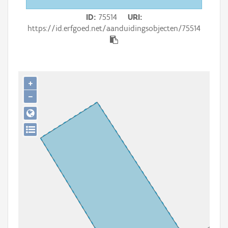
Persoon of collectief
ID
75514
URI
Downloads
https://id.erfgoed.net/aanduidingsobjecten/75514
Hergebruik
Aanmelden
+
−