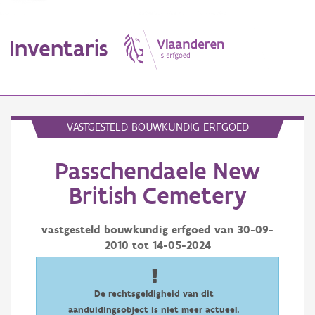
Inventaris
MENU
VASTGESTELD BOUWKUNDIG ERFGOED
Passchendaele New
Erfgoedobject
British Cemetery
Aanduidingsobject
vastgesteld bouwkundig erfgoed van
30-09-
Waarneming
2010
tot
14-05-2024
Thema
Gebeurtenis
De rechtsgeldigheid van dit
aanduidingsobject is niet meer actueel.