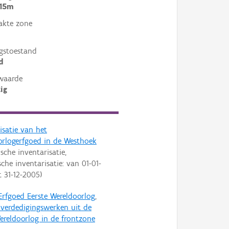
 15m
akte zone
gstoestand
d
waarde
ig
isatie van het
orlogerfgoed in de Westhoek
ische inventarisatie,
che inventarisatie: van
01-01-
t
31-12-2005
)
Erfgoed Eerste Wereldoorlog
,
e verdedigingswerken uit de
ereldoorlog in de frontzone