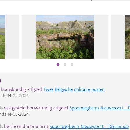
n
d bouwkundig erfgoed
Twee Belgische militaire posten
nds
14-05-2024
ls
vastgesteld bouwkundig erfgoed
Spoorwegberm Nieuwpoort - 
nds
14-05-2024
ls
beschermd monument
Spoorwegberm Nieuwpoort - Diksmuide