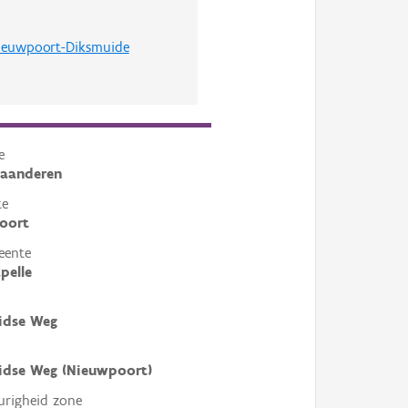
ieuwpoort-Diksmuide
e
laanderen
te
oort
eente
pelle
idse Weg
idse Weg (Nieuwpoort)
righeid zone