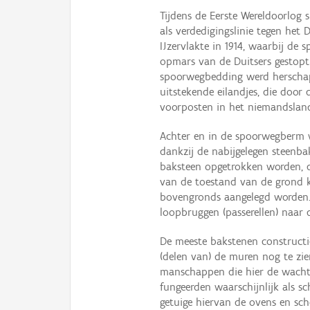
Tijdens de Eerste Wereldoorlog s
als verdedigingslinie tegen het
IJzervlakte in 1914, waarbij de
opmars van de Duitsers gestopt 
spoorwegbedding werd herschap
uitstekende eilandjes, die door 
voorposten in het niemandslan
Achter en in de spoorwegberm w
dankzij de nabijgelegen steenb
baksteen opgetrokken worden, d
van de toestand van de grond 
bovengronds aangelegd worden.
loopbruggen (passerellen) naar 
De meeste bakstenen constructi
(delen van) de muren nog te zie
manschappen die hier de wacht
fungeerden waarschijnlijk als 
getuige hiervan de ovens en sc