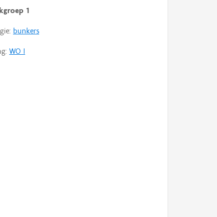
kgroep 1
gie:
bunkers
ng:
WO I