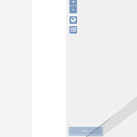
+
−
10 m