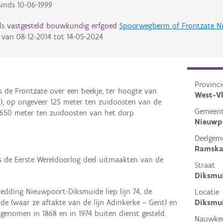
inds
10-06-1999
ls
vastgesteld bouwkundig erfgoed
Spoorwegberm of Frontzate N
van
08-12-2014
tot
14-05-2024
Provinci
gs de Frontzate over een beekje, ter hoogte van
West-V
), op ongeveer 125 meter ten zuidoosten van de
Gemeen
1650 meter ten zuidoosten van het dorp
Nieuwp
Deelgem
Ramska
ns de Eerste Wereldoorlog deel uitmaakten van de
Straat
Diksmu
dding Nieuwpoort-Diksmuide liep lijn 74, de
Locatie
Diksmu
e (waar ze aftakte van de lijn Adinkerke – Gent) en
genomen in 1868 en in 1974 buiten dienst gesteld.
Nauwkeu