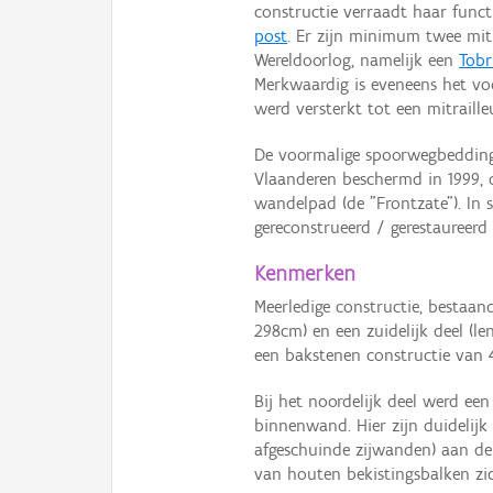
constructie verraadt haar func
post
. Er zijn minimum twee mit
Wereldoorlog, namelijk een
Tob
Merkwaardig is eveneens het v
werd versterkt tot een mitraille
De voormalige spoorwegbedding 
Vlaanderen beschermd in 1999, d
wandelpad (de "Frontzate"). In
gereconstrueerd / gerestaureerd
Kenmerken
Meerledige constructie, bestaand
298cm) en een zuidelijk deel (l
een bakstenen constructie van 
Bij het noordelijk deel werd e
binnenwand. Hier zijn duidelijk
afgeschuinde zijwanden) aan de 
van houten bekistingsbalken zi