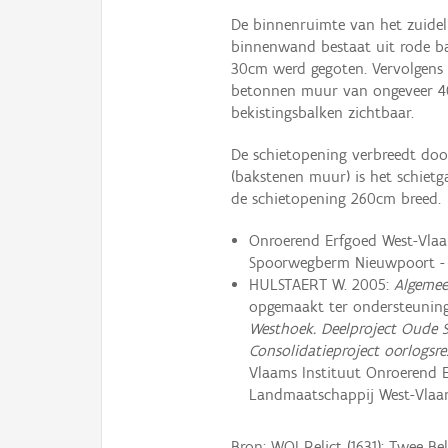
De binnenruimte van het zuidel
binnenwand bestaat uit rode b
30cm werd gegoten. Vervolgen
betonnen muur van ongeveer 40
bekistingsbalken zichtbaar.
De schietopening verbreedt doo
(bakstenen muur) is het schietg
de schietopening 260cm breed.
Onroerend Erfgoed West-Vlaa
Spoorwegberm Nieuwpoort - D
HULSTAERT W. 2005:
Algemee
opgemaakt ter ondersteuning
Westhoek. Deelproject Oude
Consolidatieproject oorlogsr
Vlaams Instituut Onroerend 
Landmaatschappij West-Vlaa
Bron: WOI Relict (1631): Twee Be