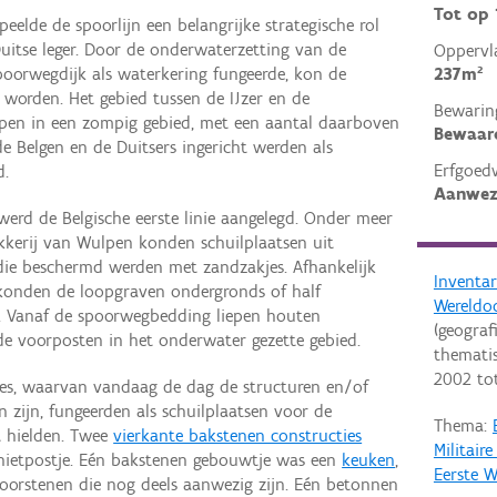
Tot op
peelde de spoorlijn een belangrijke strategische rol
 Duitse leger. Door de onderwaterzetting van de
Oppervl
237m²
 spoorwegdijk als waterkering fungeerde, kon de
worden. Het gebied tussen de IJzer en de
Bewarin
en in een zompig gebied, met een aantal daarboven
Bewaar
de Belgen en de Duitsers ingericht werden als
Erfgoed
d.
Aanwez
erd de Belgische eerste linie aangelegd. Onder meer
akkerij van Wulpen konden schuilplaatsen uit
ie beschermd werden met zandzakjes. Afhankelijk
Inventar
konden de loopgraven ondergronds of half
Wereldo
 Vanaf de spoorwegbedding liepen houten
(geograf
de voorposten in het onderwater gezette gebied.
thematis
2002
to
es, waarvan vandaag de dag de structuren en/of
n zijn, fungeerden als schuilplaatsen voor de
Thema:
 hielden. Twee
vierkante bakstenen constructies
Militair
schietpostje. Eén bakstenen gebouwtje was een
keuken
,
Eerste W
hoorstenen die nog deels aanwezig zijn. Eén betonnen