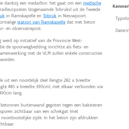
tie dankzij een medaillon: het gaat om een
medische
Kenmer
railleurposten (zogenaamde Tobruks) uit de Tweede
ruk
in Ramskapelle en
Tobruk
in Nieuwpoort.
Typolo
oormalige
station van Ramskapelle
dat met beton
ur- en observatiepost.
Dateri
werd op initiatief van de Provincie West-
ie de spoorwegbedding inrichtte als fiets- en
 samenwerking met de VLM zullen enkele constructies
 worden.
e uit een noordelijk deel (lengte 282 x breedte
engte 485 x breedte 390cm), met elkaar verbonden via
490cm lang.
en betonnen buitenwand gegoten tegen een bakstenen
 sporen zichtbaar van een schietgat (met
noordoostelijke zijde. In het beton zijn afdrukken
chtbaar.