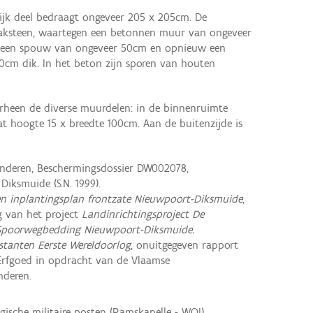
ijk deel bedraagt ongeveer 205 x 205cm. De
aksteen, waartegen een betonnen muur van ongeveer
s een spouw van ongeveer 50cm en opnieuw een
cm dik. In het beton zijn sporen van houten
rheen de diverse muurdelen: in de binnenruimte
at hoogte 15 x breedte 100cm. Aan de buitenzijde is
nderen, Beschermingsdossier DW002078,
iksmuide (S.N. 1999).
n inplantingsplan frontzate Nieuwpoort-Diksmuide
,
 van het project
Landinrichtingsproject De
 Spoorwegbedding Nieuwpoort-Diksmuide.
estanten Eerste Wereldoorlog
, onuitgegeven rapport
Erfgoed in opdracht van de Vlaamse
nderen.
lgische militaire posten (Ramskapelle - WOI)