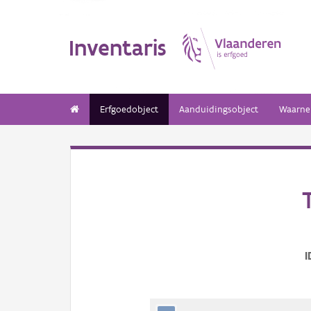
Inventaris
Erfgoedobject
Aanduidingsobject
Waarne
I