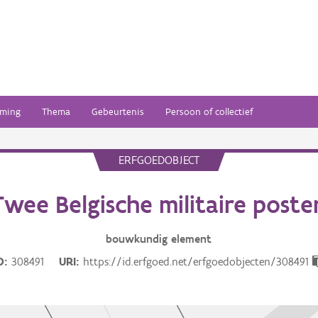
ming
Thema
Gebeurtenis
Persoon of collectief
ERFGOEDOBJECT
Twee Belgische militaire poste
bouwkundig
element
D
308491
URI
https://id.erfgoed.net/erfgoedobjecten/308491