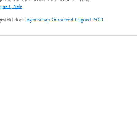
gaert, Nele
gesteld door:
Agentschap Onroerend Erfgoed (AOE)