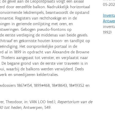
 de gevel aan de Leopoldplaats volgt een axiaal
05-20
erd door eenzelfde balkon. Nadrukkelijk horizontaal
ordonvormende lekdrempels, beantwoordt de opstand
Invent
nnantie. Registers van rechthoekige en in de
Antwe
ngen in geriemde omlijsting met oren, en
invent
rstweringen. Gebogen pseudo-frontons op
1992
)
de eerste verdieping de middenas van beide gevels.
chitraaf en gekorniste houten kroon- en tandlijst op
ëindiging. Het oorspronkelijke portaal in de
erd al in 1899 in opdracht van Alexandre de Browne
 Thielens aangepast tot venster, en verplaatst naar
De begane grond van de eerste vier traveeën is in
ui, waarbij de balkons werden verwijderd. Deels
rk en smeedijzeren keldertralies.
dossiers 1867#154, 1899#468, 18#18643, 18#19352 en
r, Theodoor, in: VAN LOO (red.),
Repertorium van de
830 tot heden
, Antwerpen, 549.