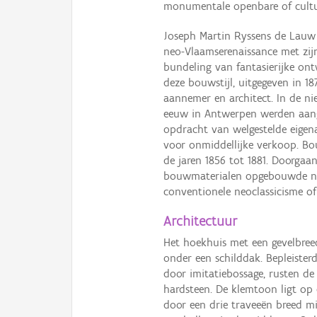
monumentale openbare of cult
Joseph Martin Ryssens de Lauw
neo-Vlaamserenaissance met zijn
bundeling van fantasierijke on
deze bouwstijl, uitgegeven in 18
aannemer en architect. In de ni
eeuw in Antwerpen werden aange
opdracht van welgestelde eigen
voor onmiddellijke verkoop. B
de jaren 1856 tot 1881. Doorgaan
bouwmaterialen opgebouwde neo
conventionele neoclassicisme of
Architectuur
Het hoekhuis met een gevelbreed
onder een schilddak. Bepleisterd
door imitatiebossage, rusten de 
hardsteen. De klemtoon ligt op 
door een drie traveeën breed mi