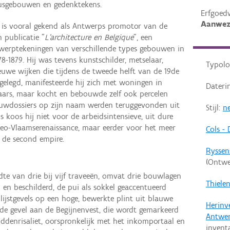
usgebouwen en gedenktekens.
Erfgoed
Aanwez
 is vooral gekend als Antwerps promotor van de
 publicatie "
L'architecture en Belgique
", een
twerptekeningen van verschillende types gebouwen in
78-1879. Hij was tevens kunstschilder, metselaar,
Typolo
euwe wijken die tijdens de tweede helft van de 19de
legd, manifesteerde hij zich met woningen in
Dateri
aars, maar kocht en bebouwde zelf ook percelen
ouwdossiers op zijn naam werden teruggevonden uit
Stijl:
ne
s koos hij niet voor de arbeidsintensieve, uit dure
-Vlaamserenaissance, maar eerder voor het meer
Cols -
 de second empire.
Ryssen
(Ontwe
te van drie bij vijf traveeën, omvat drie bouwlagen
Thielen
 en beschilderd, de pui als sokkel geaccentueerd
lijstgevels op een hoge, bewerkte plint uit blauwe
Herinv
de gevel aan de Begijnenvest, die wordt gemarkeerd
Antwe
ddenrisaliet, oorspronkelijk met het inkomportaal en
invent