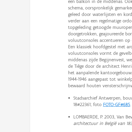
een balkon in de middenas. Ook
schema, oorspronkelijk gemarke
geleed door waterlijsten en k
verder aan een regelmatige ordo
topgeleding getoogde muuropeni
doorgetrokken, geajoureerde bo
voluutconsoles accentueren op 
Een klassiek hoofdgestel met ar
voluutconsoles vormt de gevelbe
middenas zijde Begijnenvest, w
de Tiège door de architect Henri
het aanpalende kantoorgebouw. 
1944-1946 aangepast tot winkelp
bewaard houten vensterschrijnwe
Stadsarchief Antwerpen, bouw
18#22361; foto
FOTO-GF#685
.
LOMBAERDE, P. 2003, Van Beve
architectuur in België van 1