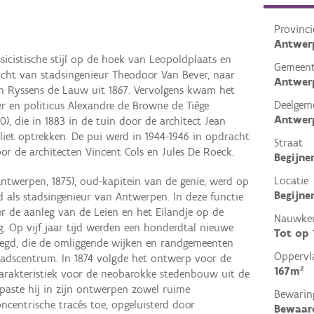
Provinci
Antwer
icistische stijl op de hoek van Leopoldplaats en
Gemeen
cht van stadsingenieur Theodoor Van Bever, naar
Antwer
n Ryssens de Lauw uit 1867. Vervolgens kwam het
Deelgem
r en politicus Alexandre de Browne de Tiège
Antwer
0), die in 1883 in de tuin door de architect Jean
liet optrekken. De pui werd in 1944-1946 in opdracht
Straat
r de architecten Vincent Cols en Jules De Roeck.
Begijne
Locatie
ntwerpen, 1875), oud-kapitein van de genie, werd op
Begijne
 als stadsingenieur van Antwerpen. In deze functie
or de aanleg van de Leien en het Eilandje op de
Nauwkeu
 Op vijf jaar tijd werden een honderdtal nieuwe
Tot op
elegd, die de omliggende wijken en randgemeenten
Oppervl
stadscentrum. In 1874 volgde het ontwerp voor de
167m²
Karakteristiek voor de neobarokke stedenbouw uit de
paste hij in zijn ontwerpen zowel ruime
Bewarin
centrische tracés toe, opgeluisterd door
Bewaar