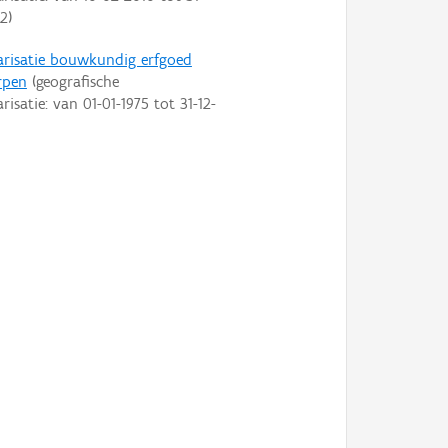
22
)
arisatie bouwkundig erfgoed
rpen
(geografische
arisatie: van
01-01-1975
tot
31-12-