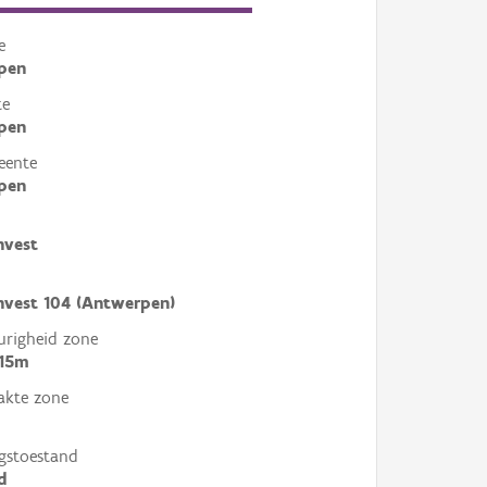
e
pen
te
pen
eente
pen
nvest
nvest 104 (Antwerpen)
righeid zone
 15m
akte zone
gstoestand
d