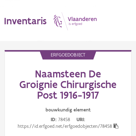
Inventaris
MENU
ERFGOEDOBJECT
Naamsteen De
Erfgoedobject
Groignie Chirurgische
Aanduidingsobject
Post 1916-1917
Waarneming
bouwkundig
element
Thema
ID
78458
URI
https://id.erfgoed.net/erfgoedobjecten/78458
Gebeurtenis