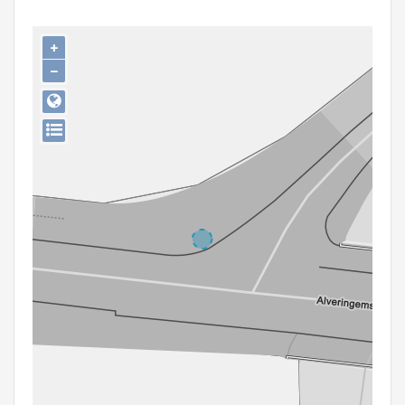
Persoon of collectief
+
Downloads
−
Hergebruik
Aanmelden