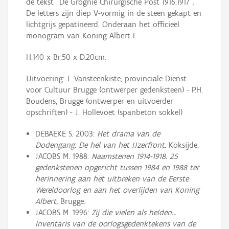
de tekst "De Grognie Chirurgische Post 1916.1917".
De letters zijn diep V-vormig in de steen gekapt en
lichtgrijs gepatineerd. Onderaan het officieel
monogram van Koning Albert I.
H.140 x Br.50 x D.20cm.
Uitvoering: J. Vansteenkiste, provinciale Dienst
voor Cultuur Brugge (ontwerper gedenksteen) - P.H.
Boudens, Brugge (ontwerper en uitvoerder
opschriften) - J. Hollevoet (spanbeton sokkel)
DEBAEKE S. 2003:
Het drama van de
Dodengang. De hel van het IJzerfront,
Koksijde.
JACOBS M. 1988:
Naamstenen 1914-1918. 25
gedenkstenen opgericht tussen 1984 en 1988 ter
herinnering aan het uitbreken van de Eerste
Wereldoorlog en aan het overlijden van Koning
Albert,
Brugge.
JACOBS M. 1996:
Zij die vielen als helden...
Inventaris van de oorlogsgedenktekens van de