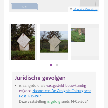
10 m
©
Informatie Vlaanderen
Beki
bee
bee
Juridische gevolgen
is aangeduid als
vastgesteld bouwkundig
erfgoed
Naamsteen De Groignie Chirurgische
Post 1916-1917
Deze vaststelling
is geldig
sinds
14-05-2024