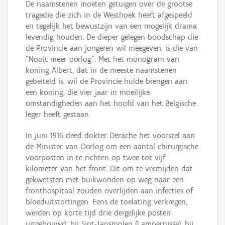
De naamstenen moeten getuigen over de grootse
tragedie die zich in de Westhoek heeft afgespeeld
en tegelijk het bewustzijn van een mogelijk drama
levendig houden. De dieper gelegen boodschap die
de Provincie aan jongeren wil meegeven, is die van
“Nooit meer oorlog”. Met het monogram van
koning Albert, dat in de meeste naamstenen
gebeiteld is, wil de Provincie hulde brengen aan
een koning, die vier jaar in moeilijke
omstandigheden aan het hoofd van het Belgische
leger heeft gestaan.
In juni 1916 deed dokter Derache het voorstel aan
de Minister van Oorlog om een aantal chirurgische
voorposten in te richten op twee tot vijf
kilometer van het front. Dit om te vermijden dat
gekwetsten met buikwonden op weg naar een
fronthospitaal zouden overlijden aan infecties of
bloeduitstortingen. Eens de toelating verkregen,
werden op korte tijd drie dergelijke posten
uitgebouwd: bij Sint-Jansmolen (Lampernisse), bij