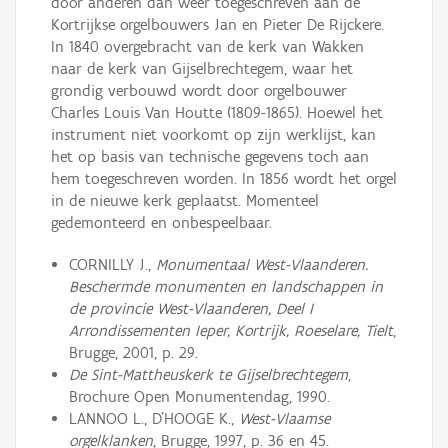
door anderen dan weer toegeschreven aan de
Kortrijkse orgelbouwers Jan en Pieter De Rijckere.
In 1840 overgebracht van de kerk van Wakken
naar de kerk van Gijselbrechtegem, waar het
grondig verbouwd wordt door orgelbouwer
Charles Louis Van Houtte (1809-1865). Hoewel het
instrument niet voorkomt op zijn werklijst, kan
het op basis van technische gegevens toch aan
hem toegeschreven worden. In 1856 wordt het orgel
in de nieuwe kerk geplaatst. Momenteel
gedemonteerd en onbespeelbaar.
CORNILLY J.,
Monumentaal West-Vlaanderen.
Beschermde monumenten en landschappen in
de provincie West-Vlaanderen, Deel I
Arrondissementen Ieper, Kortrijk, Roeselare, Tielt
,
Brugge, 2001, p. 29.
De Sint-Mattheuskerk te Gijselbrechtegem
,
Brochure Open Monumentendag, 1990.
LANNOO L., D’HOOGE K.,
West-Vlaamse
orgelklanken
, Brugge, 1997, p. 36 en 45.