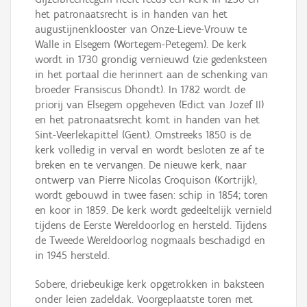
het patronaatsrecht is in handen van het
augustijnenklooster van Onze-Lieve-Vrouw te
Walle in Elsegem (Wortegem-Petegem). De kerk
wordt in 1730 grondig vernieuwd (zie gedenksteen
in het portaal die herinnert aan de schenking van
broeder Fransiscus Dhondt). In 1782 wordt de
priorij van Elsegem opgeheven (Edict van Jozef II)
en het patronaatsrecht komt in handen van het
Sint-Veerlekapittel (Gent). Omstreeks 1850 is de
kerk volledig in verval en wordt besloten ze af te
breken en te vervangen. De nieuwe kerk, naar
ontwerp van Pierre Nicolas Croquison (Kortrijk),
wordt gebouwd in twee fasen: schip in 1854; toren
en koor in 1859. De kerk wordt gedeeltelijk vernield
tijdens de Eerste Wereldoorlog en hersteld. Tijdens
de Tweede Wereldoorlog nogmaals beschadigd en
in 1945 hersteld.
Sobere, driebeukige kerk opgetrokken in baksteen
onder leien zadeldak. Voorgeplaatste toren met