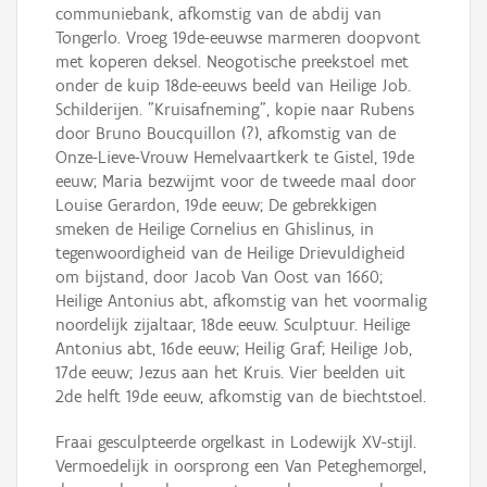
communiebank, afkomstig van de abdij van
Tongerlo. Vroeg 19de-eeuwse marmeren doopvont
met koperen deksel. Neogotische preekstoel met
onder de kuip 18de-eeuws beeld van Heilige Job.
Schilderijen. "Kruisafneming", kopie naar Rubens
door Bruno Boucquillon (?), afkomstig van de
Onze-Lieve-Vrouw Hemelvaartkerk te Gistel, 19de
eeuw; Maria bezwijmt voor de tweede maal door
Louise Gerardon, 19de eeuw; De gebrekkigen
smeken de Heilige Cornelius en Ghislinus, in
tegenwoordigheid van de Heilige Drievuldigheid
om bijstand, door Jacob Van Oost van 1660;
Heilige Antonius abt, afkomstig van het voormalig
noordelijk zijaltaar, 18de eeuw. Sculptuur. Heilige
Antonius abt, 16de eeuw; Heilig Graf; Heilige Job,
17de eeuw; Jezus aan het Kruis. Vier beelden uit
2de helft 19de eeuw, afkomstig van de biechtstoel.
Fraai gesculpteerde orgelkast in Lodewijk XV-stijl.
Vermoedelijk in oorsprong een Van Peteghemorgel,