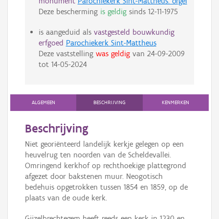
monument
Parochiekerk Sint-Mattheus: orgel
Deze bescherming
is geldig
sinds
12-11-1975
is aangeduid als
vastgesteld bouwkundig
erfgoed
Parochiekerk Sint-Mattheus
Deze vaststelling
was geldig
van
24-09-2009
tot
14-05-2024
ALGEMEEN
BESCHRIJVING
KENMERKEN
Beschrijving
Niet georiënteerd landelijk kerkje gelegen op een
heuvelrug ten noorden van de Scheldevallei.
Omringend kerkhof op rechthoekige plattegrond
afgezet door bakstenen muur. Neogotisch
bedehuis opgetrokken tussen 1854 en 1859, op de
plaats van de oude kerk.
Gijzelbrechtegem heeft reeds een kerk in 1230 en