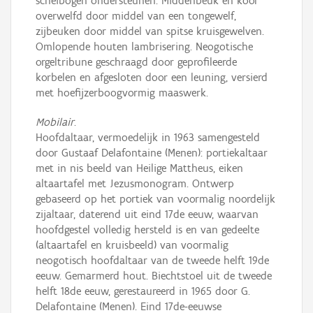
scheibogen ondersteunen. Middenbeuk en koor
overwelfd door middel van een tongewelf,
zijbeuken door middel van spitse kruisgewelven.
Omlopende houten lambrisering. Neogotische
orgeltribune geschraagd door geprofileerde
korbelen en afgesloten door een leuning, versierd
met hoefijzerboogvormig maaswerk.
Mobilair
.
Hoofdaltaar, vermoedelijk in 1963 samengesteld
door Gustaaf Delafontaine (Menen): portiekaltaar
met in nis beeld van Heilige Mattheus, eiken
altaartafel met Jezusmonogram. Ontwerp
gebaseerd op het portiek van voormalig noordelijk
zijaltaar, daterend uit eind 17de eeuw, waarvan
hoofdgestel volledig hersteld is en van gedeelte
(altaartafel en kruisbeeld) van voormalig
neogotisch hoofdaltaar van de tweede helft 19de
eeuw. Gemarmerd hout. Biechtstoel uit de tweede
helft 18de eeuw, gerestaureerd in 1965 door G.
Delafontaine (Menen). Eind 17de-eeuwse