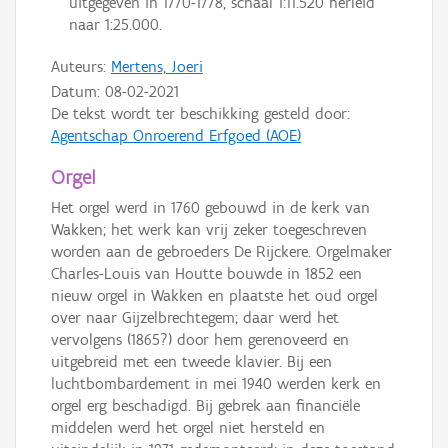
uitgegeven in 1770-1778, schaal 1:11.520 herleid
naar 1:25.000.
Auteurs:
Mertens, Joeri
Datum:
08-02-2021
De tekst wordt ter beschikking gesteld door:
Agentschap Onroerend Erfgoed (AOE)
Orgel
Het orgel werd in 1760 gebouwd in de kerk van
Wakken; het werk kan vrij zeker toegeschreven
worden aan de gebroeders De Rijckere. Orgelmaker
Charles-Louis van Houtte bouwde in 1852 een
nieuw orgel in Wakken en plaatste het oud orgel
over naar Gijzelbrechtegem; daar werd het
vervolgens (1865?) door hem gerenoveerd en
uitgebreid met een tweede klavier. Bij een
luchtbombardement in mei 1940 werden kerk en
orgel erg beschadigd. Bij gebrek aan financiële
middelen werd het orgel niet hersteld en