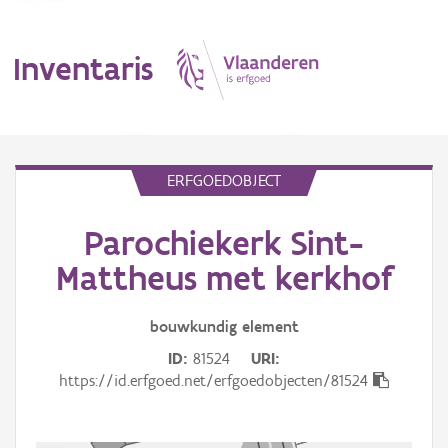
Inventaris
MENU
ERFGOEDOBJECT
Parochiekerk Sint-
Erfgoedobject
Mattheus met kerkhof
Aanduidingsobject
bouwkundig
element
Waarneming
ID
81524
URI
Thema
https://id.erfgoed.net/erfgoedobjecten/81524
Gebeurtenis