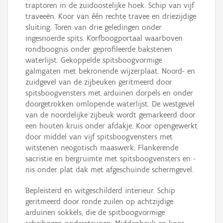
traptoren in de zuidoostelijke hoek. Schip van vijf
traveeën. Koor van één rechte travee en driezijdige
sluiting. Toren van drie geledingen onder
ingesnoerde spits. Korfboogportaal waarboven
rondboognis onder geprofileerde bakstenen
waterlijst. Gekoppelde spitsboogvormige
galmgaten met bekronende wijzerplaat. Noord- en
zuidgevel van de zijbeuken geritmeerd door
spitsboogvensters met arduinen dorpels en onder
doorgetrokken omlopende waterlijst. De westgevel
van de noordelijke zijbeuk wordt gemarkeerd door
een houten kruis onder afdakje. Koor opengewerkt
door middel van vijf spitsboogvensters met
witstenen neogotisch maaswerk. Flankerende
sacristie en bergruimte met spitsboogvensters en -
nis onder plat dak met afgeschuinde schermgevel.
Bepleisterd en witgeschilderd interieur. Schip
geritmeerd door ronde zuilen op achtzijdige
arduinen sokkels, die de spitboogvormige