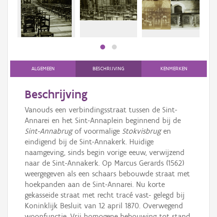
Persoon of collectief
Downloads
Hergebruik
Aanmelden
ALGEMEEN
BESCHRIJVING
KENMERKEN
Beschrijving
Vanouds een verbindingsstraat tussen de Sint-
Annarei en het Sint-Annaplein beginnend bij de
Sint-Annabrug
of voormalige
Stokvisbrug
en
eindigend bij de Sint-Annakerk. Huidige
naamgeving, sinds begin vorige eeuw, verwijzend
naar de Sint-Annakerk. Op Marcus Gerards (1562)
weergegeven als een schaars bebouwde straat met
hoekpanden aan de Sint-Annarei. Nu korte
gekasseide straat met recht tracé vast- gelegd bij
Koninklijk Besluit van 12 april 1870. Overwegend
woonfunctie. Vrij homogene bebouwing tot stand