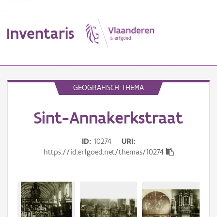
Inventaris
MENU
GEOGRAFISCH THEMA
Sint-Annakerkstraat
Erfgoedobject
Aanduidingsobject
ID
10274
URI
https://id.erfgoed.net/themas/10274
Waarneming
Thema
Gebeurtenis