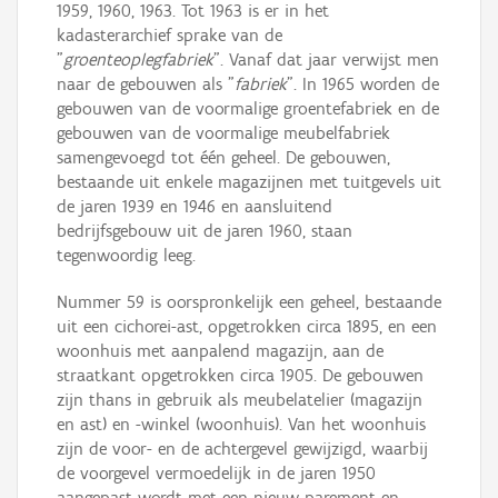
1959, 1960, 1963. Tot 1963 is er in het
kadasterarchief sprake van de
"
groenteoplegfabriek
". Vanaf dat jaar verwijst men
naar de gebouwen als "
fabriek
". In 1965 worden de
gebouwen van de voormalige groentefabriek en de
gebouwen van de voormalige meubelfabriek
samengevoegd tot één geheel. De gebouwen,
bestaande uit enkele magazijnen met tuitgevels uit
de jaren 1939 en 1946 en aansluitend
bedrijfsgebouw uit de jaren 1960, staan
tegenwoordig leeg.
Nummer 59 is oorspronkelijk een geheel, bestaande
uit een cichorei-ast, opgetrokken circa 1895, en een
woonhuis met aanpalend magazijn, aan de
straatkant opgetrokken circa 1905. De gebouwen
zijn thans in gebruik als meubelatelier (magazijn
en ast) en -winkel (woonhuis). Van het woonhuis
zijn de voor- en de achtergevel gewijzigd, waarbij
de voorgevel vermoedelijk in de jaren 1950
aangepast wordt met een nieuw parement en