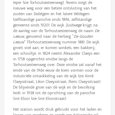
Ieper (zie Torhoutsesteenweg). Tevens zorgt de
nieuwe weg voor een betere ontsluiting van het
zuiden van Zedelgem en het latere Veldegem
(zelfstandige parochie sinds 1896, zelfstandige
gemeente sinds 1920). De wijk
Zuidwege
krijgt na
de aanleg van de Torhoutsesteenweg de naam
De
Leeuw
, genoemd naar de herberg "
De Gouden
Leeuw
" (Torhoutsesteenweg nummer 188). De wijk
groeit snel aan, er komen winkels, een bakkerij,
een schooltje. In 1824 neemt Alexander Claeys een
in 1758 opgerichte smidse langs de
Torhoutsesteenweg over. Deze smidse zal vanaf het
einde van de 19de eeuw de kiem vormen voor de
industriële ontwikkeling van de wijk (zie Aimé
Claeysstraat, Léon Claeysstraat, Remi Claeysstraat).
De blijvende groei van de wijk en de bevolking
leidt in 1938 tot de oprichting van de parochie
Sint-Elooi (zie Sint-Elooistraat).
Het station wordt druk gebruikt voor het laden en
lossen van goederen en speelt een belangrijke rol