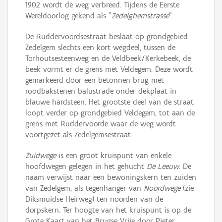
1902 wordt de weg verbreed. Tijdens de Eerste
Wereldoorlog gekend als "
Zedelghemstrasse
".
De Ruddervoordsestraat beslaat op grondgebied
Zedelgem slechts een kort wegdeel, tussen de
Torhoutsesteenweg en de Veldbeek/Kerkebeek, de
beek vormt er de grens met Veldegem. Deze wordt
gemarkeerd door een betonnen brug met
roodbakstenen balustrade onder dekplaat in
blauwe hardsteen. Het grootste deel van de straat
loopt verder op grondgebied Veldegem, tot aan de
grens met Ruddervoorde waar de weg wordt
voortgezet als Zedelgemsestraat.
Zuidwege
is een groot kruispunt van enkele
hoofdwegen gelegen in het gehucht
De Leeuw
. De
naam verwijst naar een bewoningskern ten zuiden
van Zedelgem, als tegenhanger van
Noordwege
(zie
Diksmuidse Heirweg) ten noorden van de
dorpskern. Ter hoogte van het kruispunt is op de
Grote Kaart van het Brugse Vrije door Pieter