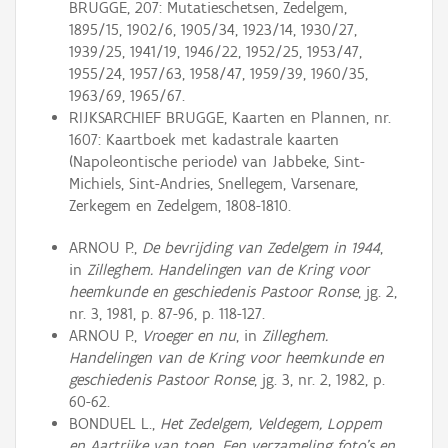
BRUGGE, 207: Mutatieschetsen, Zedelgem,
1895/15, 1902/6, 1905/34, 1923/14, 1930/27,
1939/25, 1941/19, 1946/22, 1952/25, 1953/47,
1955/24, 1957/63, 1958/47, 1959/39, 1960/35,
1963/69, 1965/67.
RIJKSARCHIEF BRUGGE, Kaarten en Plannen, nr.
1607: Kaartboek met kadastrale kaarten
(Napoleontische periode) van Jabbeke, Sint-
Michiels, Sint-Andries, Snellegem, Varsenare,
Zerkegem en Zedelgem, 1808-1810.
ARNOU P.,
De bevrijding van Zedelgem in 1944
,
in
Zilleghem. Handelingen van de Kring voor
heemkunde en geschiedenis Pastoor Ronse
, jg. 2,
nr. 3, 1981, p. 87-96, p. 118-127.
ARNOU P.,
Vroeger en nu
, in
Zilleghem.
Handelingen van de Kring voor heemkunde en
geschiedenis Pastoor Ronse
, jg. 3, nr. 2, 1982, p.
60-62.
BONDUEL L.,
Het Zedelgem, Veldegem, Loppem
en Aartrijke van toen. Een verzameling foto's en