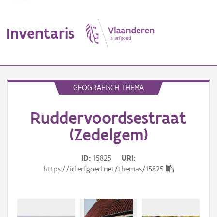
Inventaris
MENU
GEOGRAFISCH THEMA
Ruddervoordsestraat
Erfgoedobject
(Zedelgem)
Aanduidingsobject
ID
15825
URI
Waarneming
https://id.erfgoed.net/themas/15825
Thema
Gebeurtenis