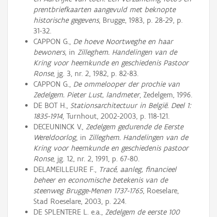
prentbriefkaarten aangevuld met beknopte
historische gegevens
, Brugge, 1983, p. 28-29, p.
31-32.
CAPPON G.,
De hoeve Noortweghe en haar
bewoners
, in
Zilleghem. Handelingen van de
Kring voor heemkunde en geschiedenis Pastoor
Ronse
, jg. 3, nr. 2, 1982, p. 82-83.
CAPPON G.,
De ommelooper der prochie van
Zedelgem. Pieter Lust, landmeter
, Zedelgem, 1996.
DE BOT H.,
Stationsarchitectuur in België. Deel 1:
1835-1914
, Turnhout, 2002-2003, p. 118-121.
DECEUNINCK V.,
Zedelgem gedurende de Eerste
Wereldoorlog
, in
Zilleghem. Handelingen van de
Kring voor heemkunde en geschiedenis pastoor
Ronse
, jg. 12, nr. 2, 1991, p. 67-80.
DELAMEILLEURE F.,
Tracé, aanleg, financieel
beheer en economische betekenis van de
steenweg Brugge-Menen 1737-1765
, Roeselare,
Stad Roeselare, 2003, p. 224.
DE SPLENTERE L. e.a.,
Zedelgem de eerste 100