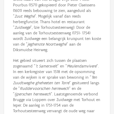
Pourbus (1571) gekopieerd door Pieter Claeissens
(1601) reeds bebouwing te zien, aangeduid als
"
Zuut Weghe
". Mogelijk vanaf dan reeds
herbergfunctie. Thans hotel en restaurant
"
Zuidwege
", (zie Torhoutsesteenweg). Door de
aanleg van de Torhoutsesteenweg (1751- 1754)
wordt Zuidwege een belangrijk kruispunt ten koste
van de "
jeghenote Noortweghe
" aan de
Diksmuidse Heirweg.
Het gebied situeert zich tussen de plaatsen
zogenaamd "
't Samersvelt
" en "
Meulendamvivere
".
In een kerkregister van 1518 met de opsomming
van de wijken is er sprake van bewoning in "
Ten
Zuudtweghe gheheeten ten Torre
" gesitueerd langs
de "
Ruddervoorschen herrewech
" en de
"
Ijperschen herrewech
". Laatstgenoemde verbond
Brugge via Loppem over Zuidwege met Torhout en
Ieper. De aanleg in 1751-1754 van de
Torhoutsesteenweg vervangt de oude weg naar