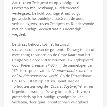
Aartrijke en Zedelgem) en op grondgebied
Oostkamp (zie Oostkamp, Ruddervoorde)
verdergezet. De licht bochtige straat volgt
grotendeels het zuidelijke tracé van de oude
verbindingsweg tussen Zedelgem en Ruddervoorde,
met de huidige Groenestraat als noordelijk
wegdeel.
De straat behoort tot het historisch
stratenpatroon van de gemeente. De weg is min of
meer terug te vinden op de Grote Kaart van het
Brugse Vrije door Pieter Pourbus (1571) gekopieerd
door Pieter Claeissens (1601). In de ommeloper van
1674 is er sprake van de "
Ruddervoordestraete
" en
de "
Ruddervoorschen wech
". Op de Ferrariskaart
(1770-1778) staat op het kruispunt met de
Torhoutsesteenweg de "
Cabaret Suytweghe
" en een
beperkte bewoning. De weg kronkelt zich verder
grotendeels op het huidige grondgebied van
Veldegem, door quasi onontgonnen veldgebied.