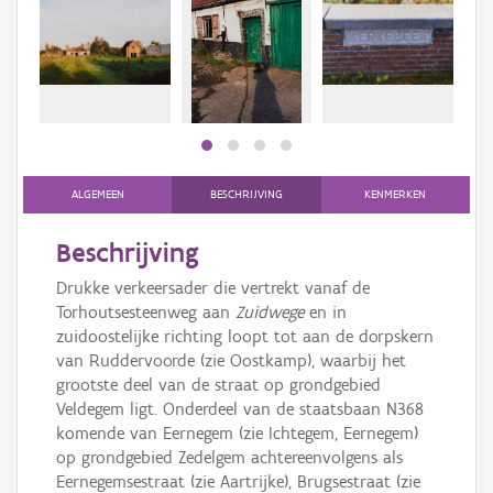
Persoon of collectief
Downloads
Hergebruik
Aanmelden
ALGEMEEN
BESCHRIJVING
KENMERKEN
Beschrijving
Drukke verkeersader die vertrekt vanaf de
Torhoutsesteenweg aan
Zuidwege
en in
zuidoostelijke richting loopt tot aan de dorpskern
van Ruddervoorde (zie Oostkamp), waarbij het
grootste deel van de straat op grondgebied
Veldegem ligt. Onderdeel van de staatsbaan N368
komende van Eernegem (zie Ichtegem, Eernegem)
op grondgebied Zedelgem achtereenvolgens als
Eernegemsestraat (zie Aartrijke), Brugsestraat (zie