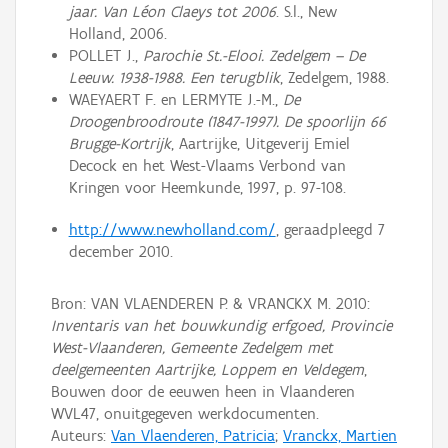
jaar. Van Léon Claeys tot 2006
. S.l., New
Holland, 2006.
POLLET J.,
Parochie St.-Elooi. Zedelgem – De
Leeuw. 1938-1988. Een terugblik
, Zedelgem, 1988.
WAEYAERT F. en LERMYTE J.-M.,
De
Droogenbroodroute (1847-1997). De spoorlijn 66
Brugge-Kortrijk
, Aartrijke, Uitgeverij Emiel
Decock en het West-Vlaams Verbond van
Kringen voor Heemkunde, 1997, p. 97-108.
http://www.newholland.com/
, geraadpleegd 7
december 2010.
Bron: VAN VLAENDEREN P. & VRANCKX M. 2010:
Inventaris van het bouwkundig erfgoed, Provincie
West-Vlaanderen, Gemeente Zedelgem met
deelgemeenten Aartrijke, Loppem en Veldegem
,
Bouwen door de eeuwen heen in Vlaanderen
WVL47, onuitgegeven werkdocumenten.
Auteurs:
Van Vlaenderen, Patricia
;
Vranckx, Martien