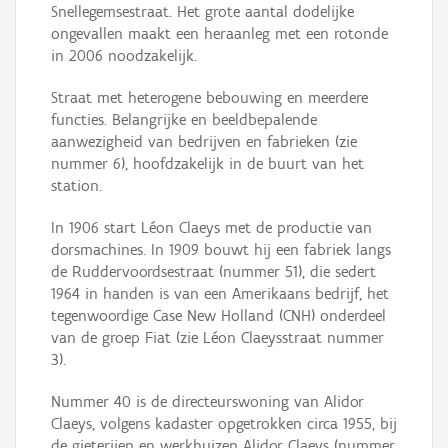
Snellegemsestraat. Het grote aantal dodelijke
ongevallen maakt een heraanleg met een rotonde
in 2006 noodzakelijk.
Straat met heterogene bebouwing en meerdere
functies. Belangrijke en beeldbepalende
aanwezigheid van bedrijven en fabrieken (zie
nummer 6), hoofdzakelijk in de buurt van het
station.
In 1906 start Léon Claeys met de productie van
dorsmachines. In 1909 bouwt hij een fabriek langs
de Ruddervoordsestraat (nummer 51), die sedert
1964 in handen is van een Amerikaans bedrijf, het
tegenwoordige Case New Holland (CNH) onderdeel
van de groep Fiat (zie Léon Claeysstraat nummer
3).
Nummer 40 is de directeurswoning van Alidor
Claeys, volgens kadaster opgetrokken circa 1955, bij
de gieterijen en werkhuizen Alidor Claeys (nummer