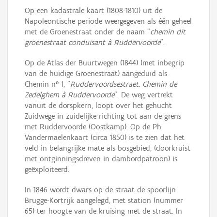
Op een kadastrale kaart (1808-1810) uit de
Napoleontische periode weergegeven als één geheel
met de Groenestraat onder de naam "
chemin dit
groenestraat conduisant à Ruddervoorde
".
Op de Atlas der Buurtwegen (1844) (met inbegrip
van de huidige Groenestraat) aangeduid als
Chemin n° 1, "
Ruddervoordsestraet. Chemin de
Zedelghem à Ruddervoorde
". De weg vertrekt
vanuit de dorspkern, loopt over het gehucht
Zuidwege in zuidelijke richting tot aan de grens
met Ruddervoorde (Oostkamp). Op de Ph.
Vandermaelenkaart (circa 1850) is te zien dat het
veld in belangrijke mate als bosgebied, (doorkruist
met ontginningsdreven in dambordpatroon) is
geëxploiteerd.
In 1846 wordt dwars op de straat de spoorlijn
Brugge-Kortrijk aangelegd, met station (nummer
65) ter hoogte van de kruising met de straat. In